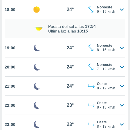
te
 de que
Noroeste
24°
18:00
9
-
19
km/h
talarán
e sean
para
Puesta del sol a las
17:54
a
Última luz a las
18:15
por el sitio
o se
Noroeste
cookies para
24°
19:00
8
-
15
km/h
nto ni para
licidad o
Noroeste
24°
20:00
7
-
12
km/h
ado, aunque
sualizar
Oeste
general no
24°
21:00
8
-
12
km/h
ada. Puedes
 instalación
y acceder a
Oeste
23°
22:00
io web a
8
-
13
km/h
ste abono
 botón
Oeste
.
23°
23:00
8
-
13
km/h