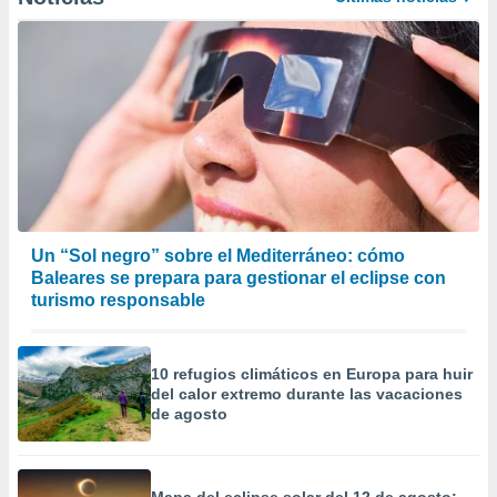
 la
da, crear un
personalizar
o, uso de
a la
e contenido
do, medir el
 de la
medir el
 del
 comprender
Un “Sol negro” sobre el Mediterráneo: cómo
 través de
Baleares se prepara para gestionar el eclipse con
s o a través
turismo responsable
nación de
edentes de
fuentes,
y mejora de
10 refugios climáticos en Europa para huir
os, uso de
del calor extremo durante las vacaciones
de agosto
ados con el
 seleccionar
o.
calización