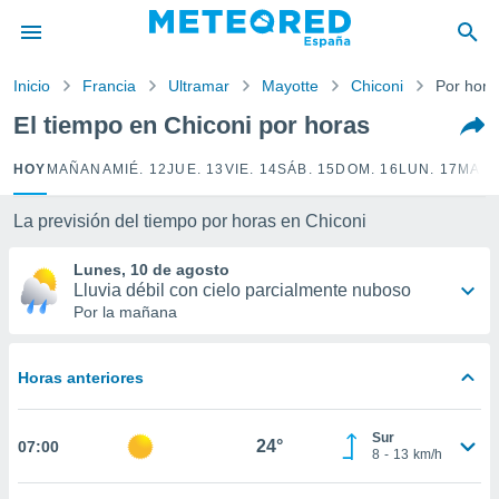
privacidad
o de
Inicio
Francia
Ultramar
Mayotte
Chiconi
Por hora
tiempo.com)
borado por
El tiempo en Chiconi por horas
es para
ue la
HOY
MAÑANA
MIÉ. 12
JUE. 13
VIE. 14
SÁB. 15
DOM. 16
LUN. 17
MAR.
 que se
e calidad.
eder a este
La previsión del tiempo por horas en Chiconi
ediante las
opciones:
Lunes, 10 de agosto
Lluvia débil con cielo parcialmente nuboso
ookies y
Por la mañana
e forma
Horas anteriores
d digital
ada, basada
mación
Sur
ediante
24°
07:00
8
-
13
km/h
ecnologías
nos permite