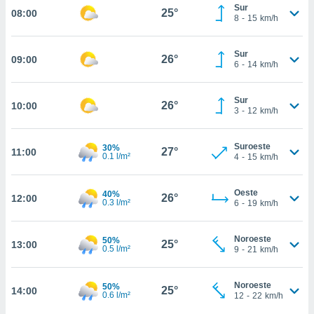
estra
Sur
25°
08:00
ara seguir
8
-
15
km/h
e contenido
stándares
ACEPTAR
Sur
sin coste.
26°
09:00
Y
6
-
14
km/h
CONTINUAR
 botón
continuar",
Sur
26°
10:00
der a la
CONFIGURACIÓN
3
-
12
km/h
ndo la
 de todas
, ya sean
Suroeste
30%
27°
11:00
0.1 l/m²
4
-
15
km/h
de nuestros
 nos
Oeste
40%
26°
12:00
 y análisis
0.3 l/m²
6
-
19
km/h
tamiento en
b, así como
un perfil
Noroeste
50%
25°
13:00
0.5 l/m²
9
-
21
km/h
para
ublicidad y
Noroeste
50%
25°
14:00
do en
0.6 l/m²
12
-
22
km/h
 mismo.