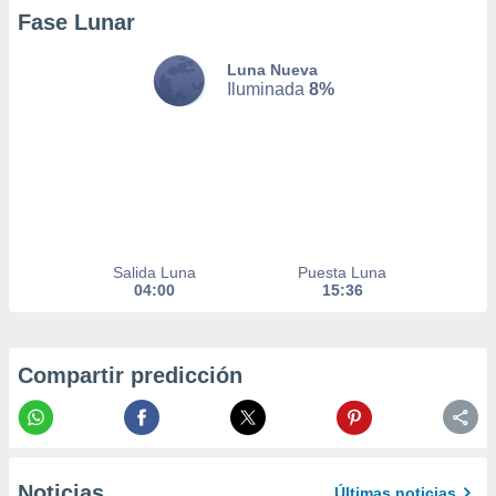
er momento
Fase Lunar
ic en
o en
Luna Nueva
Iluminada
8%
 Cookies
en
eb.
y
socios
el
to de
Salida Luna
Puesta Luna
04:00
15:36
la
 en un
 y/o acceder
 de datos
Compartir predicción
ara
 anuncios
ar perfiles
idad
a, utilizar
a
Noticias
Últimas noticias