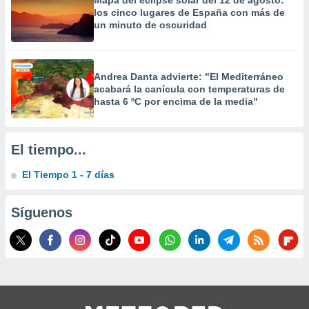
Mapa del eclipse solar del 12 de agosto:
precisa e
los cinco lugares de España con más de
ión mediante
un minuto de oscuridad
, publicidad
dos,
Andrea Danta advierte: "El Mediterráneo
 publicidad
acabará la canícula con temperaturas de
,
hasta 6 ºC por encima de la media"
ón de
 desarrollo
s.
El tiempo...
tros 1199
El Tiempo 1 - 7 días
ios
Síguenos