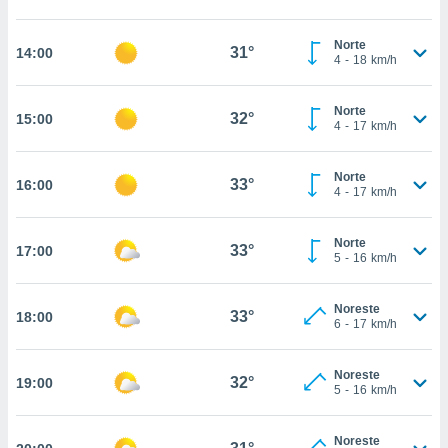
estra
ara seguir
e contenido
Norte
31°
14:00
4
-
18
km/h
stándares
ACEPTAR
sin coste.
Y
CONTINUAR
Norte
 botón
32°
15:00
4
-
17
km/h
continuar",
der a la
CONFIGURACIÓN
ndo la
Norte
33°
16:00
 de todas
4
-
17
km/h
, ya sean
de nuestros
Norte
 nos
33°
17:00
5
-
16
km/h
 y análisis
tamiento en
Noreste
33°
18:00
b, así como
6
-
17
km/h
un perfil
para
Noreste
ublicidad y
32°
19:00
5
-
16
km/h
do en
 mismo.
Noreste