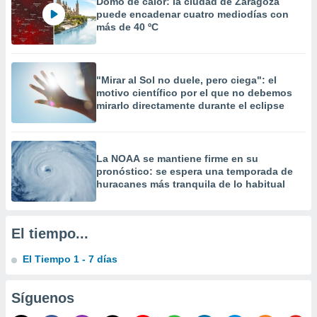
Domo de calor: la ciudad de Zaragoza
 la
puede encadenar cuatro mediodías con
más de 40 ºC
da, crear un
personalizar
o, uso de
a la
"Mirar al Sol no duele, pero ciega": el
e contenido
motivo científico por el que no debemos
do, medir el
mirarlo directamente durante el eclipse
 de la
medir el
 del
 comprender
La NOAA se mantiene firme en su
 través de
pronóstico: se espera una temporada de
s o a través
huracanes más tranquila de lo habitual
nación de
edentes de
fuentes,
El tiempo...
y mejora de
os, uso de
El Tiempo 1 - 7 días
ados con el
 seleccionar
o.
Síguenos
calización