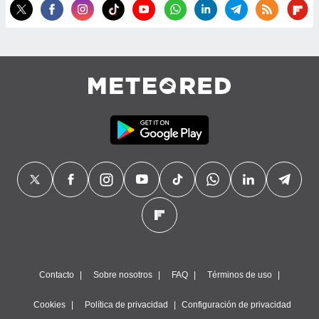
precisa e
ión mediante
, publicidad
dos,
 publicidad
,
ón de
 desarrollo
s.
tros 1199
ios
Contacto
Sobre nosotros
FAQ
Términos de uso
Cookies
Política de privacidad
Configuración de privacidad