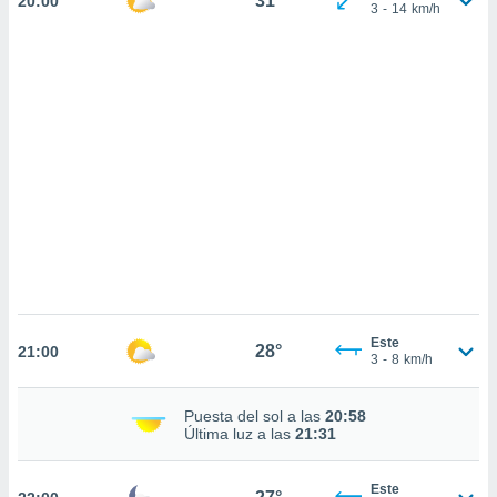
31°
20:00
sultar más
3
-
14
km/h
 en nuestra
 Cookies
y
ualquier
ento
 botón
ación de
kies
 disponible
e nuestra
.
IVAMENTE,
Este
as
28°
21:00
3
-
8
km/h
 a cookies
 no aceptar
Puesta del sol a las
20:58
ón de
Última luz a las
21:31
uedes
uestro sitio
.com. En
Este