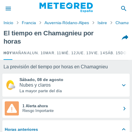
privacidad
o de
Inicio
Francia
Auvernia-Ródano-Alpes
Isère
Chamag
tiempo.com)
borado por
El tiempo en Chamagnieu por
es para
horas
ue la
 que se
e calidad.
HOY
MAÑANA
LUN. 10
MAR. 11
MIÉ. 12
JUE. 13
VIE. 14
SÁB. 15
DOM.
eder a este
ediante las
La previsión del tiempo por horas en Chamagnieu
opciones:
Sábado, 08 de agosto
ookies y
Nubes y claros
e forma
La mayor parte del día
d digital
ada, basada
1 Alerta ahora
Riesgo Importante
mación
ediante
ecnologías
nos permite
Horas anteriores