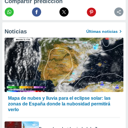
Compartir predicción
er momento
ic en
o en
 Cookies
en
Noticias
eb.
Últimas noticias
y
socios
el
to de
la
 en un
 y/o acceder
 de datos
Mapa de nubes y lluvia para el eclipse solar: las
ara
zonas de España donde la nubosidad permitirá
 anuncios
verlo
ar perfiles
idad
a, utilizar
a