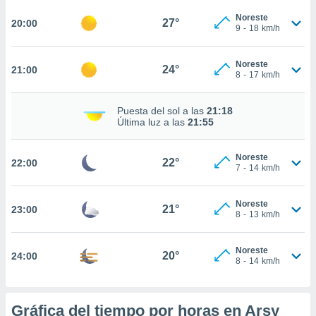
te
 de que
Noreste
27°
20:00
9
-
18
km/h
talarán
e sean
para
Noreste
24°
21:00
a
8
-
17
km/h
por el sitio
o se
Puesta del sol a las
21:18
cookies para
Última luz a las
21:55
nto ni para
licidad o
Noreste
22°
22:00
7
-
14
km/h
ado, aunque
sualizar
Noreste
general no
21°
23:00
8
-
13
km/h
ada. Puedes
 instalación
y acceder a
Noreste
20°
24:00
io web a
8
-
14
km/h
ste abono
 botón
.
Gráfica del tiempo por horas en Arsy