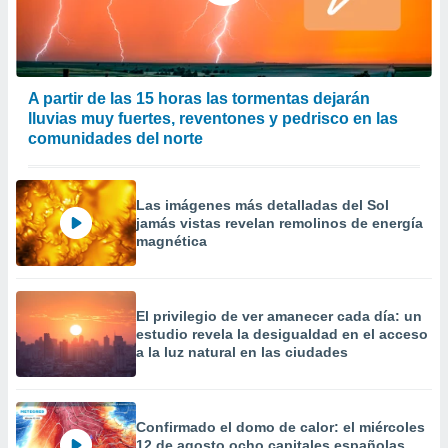
 la
da, crear un
personalizar
o, uso de
A partir de las 15 horas las tormentas dejarán
a la
lluvias muy fuertes, reventones y pedrisco en las
e contenido
comunidades del norte
do, medir el
 de la
medir el
 del
Las imágenes más detalladas del Sol
 comprender
jamás vistas revelan remolinos de energía
 través de
magnética
s o a través
nación de
edentes de
El privilegio de ver amanecer cada día: un
fuentes,
estudio revela la desigualdad en el acceso
y mejora de
a la luz natural en las ciudades
os, uso de
ados con el
 seleccionar
o.
Confirmado el domo de calor: el miércoles
calización
12 de agosto ocho capitales españolas