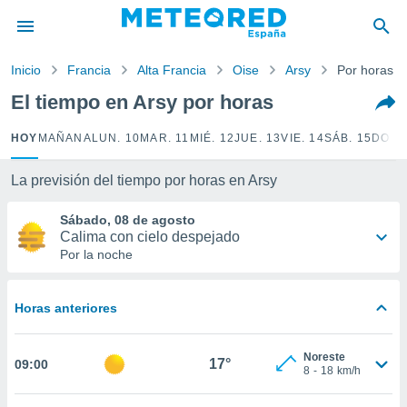
privacidad
o de
Inicio
Francia
Alta Francia
Oise
Arsy
Por horas
tiempo.com)
borado por
El tiempo en Arsy por horas
es para
ue la
HOY
MAÑANA
LUN. 10
MAR. 11
MIÉ. 12
JUE. 13
VIE. 14
SÁB. 15
DOM.
 que se
e calidad.
eder a este
La previsión del tiempo por horas en Arsy
ediante las
opciones:
Sábado, 08 de agosto
Calima con cielo despejado
ookies y
Por la noche
e forma
Horas anteriores
d digital
ada, basada
mación
Noreste
ediante
17°
09:00
8
-
18
km/h
ecnologías
nos permite