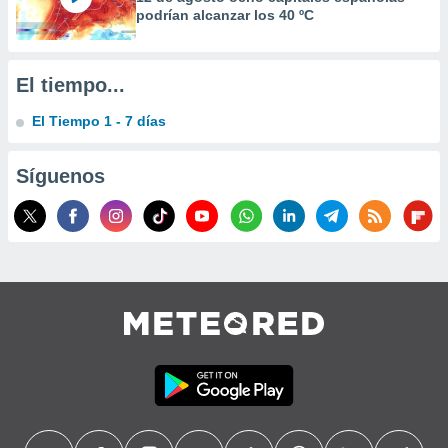
precisa e
podrían alcanzar los 40 ºC
ión mediante
, publicidad
El tiempo...
dos,
El Tiempo 1 - 7 días
 publicidad
,
ón de
Síguenos
 desarrollo
s.
tros 1199
ios