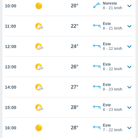
estra
Noreste
20°
10:00
ara seguir
8
-
21
km/h
e contenido
stándares
ACEPTAR
Este
sin coste.
22°
11:00
Y
8
-
21
km/h
CONTINUAR
 botón
continuar",
Este
24°
12:00
der a la
CONFIGURACIÓN
8
-
22
km/h
ndo la
 de todas
, ya sean
Este
26°
13:00
8
-
22
km/h
de nuestros
 nos
Este
27°
14:00
 y análisis
8
-
23
km/h
tamiento en
b, así como
un perfil
Este
28°
15:00
8
-
23
km/h
para
ublicidad y
Este
28°
16:00
do en
7
-
22
km/h
 mismo.