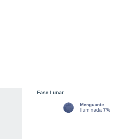
LUNES, 10 DE AGOSTO
La mayor parte del día
Soleado
Salida del sol a las
06:35
Puesta del sol a las
21:16
Primera luz a las
05:59
Última luz a las
21:52
Fase Lunar
Menguante
Iluminada
7%