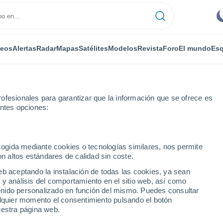
deos
Alertas
Radar
Mapas
Satélites
Modelos
Revista
Foro
El mundo
Esq
ofesionales para garantizar que la información que se ofrece es
entes opciones:
Por horas
ecogida mediante cookies o tecnologías similares, nos permite
on altos estándares de calidad sin coste.
e por horas
eb aceptando la instalación de todas las cookies, ya sean
 y análisis del comportamiento en el sitio web, así como
ntenido personalizado en función del mismo. Puedes consultar
alquier momento el consentimiento pulsando el botón
uestra página web.