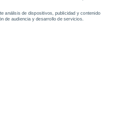
Lunes
10
e análisis de dispositivos, publicidad y contenido
n de audiencia y desarrollo de servicios.
 Anserville
16°
Nubes y claros
02:00
Sensación T.
16°
14°
Cielo despejado
05:00
Sensación T.
14°
15°
Soleado
08:00
Sensación T.
15°
22°
Nubes y claros
11:00
Sensación T.
22°