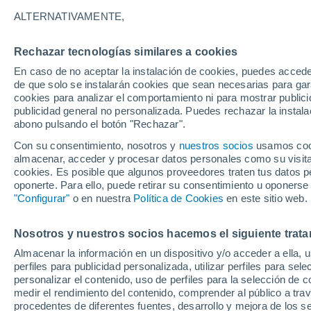
Gráfica del tiempo por horas en A
ALTERNATIVAMENTE,
SÍMBOLO
TEMPERATURA
Rechazar tecnologías similares a cookies
En caso de no aceptar la instalación de cookies, puedes acced
00
03
06
09
12
15
18
21
00
03
06
09
de que solo se instalarán cookies que sean necesarias para garan
cookies para analizar el comportamiento ni para mostrar publici
publicidad general no personalizada. Puedes rechazar la instala
abono pulsando el botón "Rechazar".
Con su consentimiento, nosotros y
nuestros socios
usamos cooki
almacenar, acceder y procesar datos personales como su visita e
29°
27°
cookies. Es posible que algunos proveedores traten tus datos pe
27°
oponerte. Para ello, puede retirar su consentimiento u oponerse
"Configurar"
o en nuestra
Política de Cookies
en este sitio web.
22°
22°
19°
19°
18°
Nosotros y nuestros socios hacemos el siguiente trata
16°
15°
Almacenar la información en un dispositivo y/o acceder a ella, 
14°
perfiles para publicidad personalizada, utilizar perfiles para sele
personalizar el contenido, uso de perfiles para la selección de c
medir el rendimiento del contenido, comprender al público a tra
procedentes de diferentes fuentes, desarrollo y mejora de los se