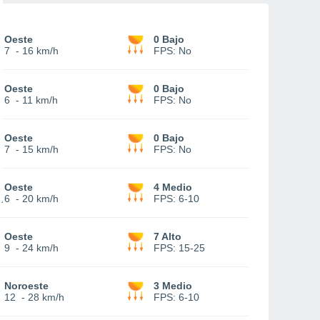
Oeste
0 Bajo
7
-
16 km/h
FPS:
No
Oeste
0 Bajo
6
-
11 km/h
FPS:
No
Oeste
0 Bajo
7
-
15 km/h
FPS:
No
Oeste
4 Medio
6
-
20 km/h
FPS:
6-10
Oeste
7 Alto
9
-
24 km/h
FPS:
15-25
Noroeste
3 Medio
12
-
28 km/h
FPS:
6-10