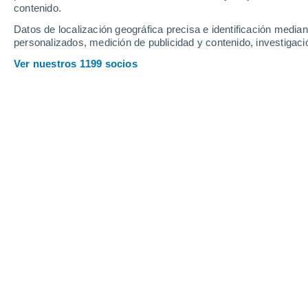
Sábado
8
Domingo
9
contenido.
Datos de localización geográfica precisa e identificación mediant
personalizados, medición de publicidad y contenido, investigació
Ver nuestros 1199 socios
La previsión del tiempo por horas en
SÁBADO, 08 DE AGOSTO
La mayor parte del día
Nubes y claros
Salida del sol a las
06:32
Puesta del sol a las
21:19
Primera luz a las
05:56
Última luz a las
21:56
Fase Lunar