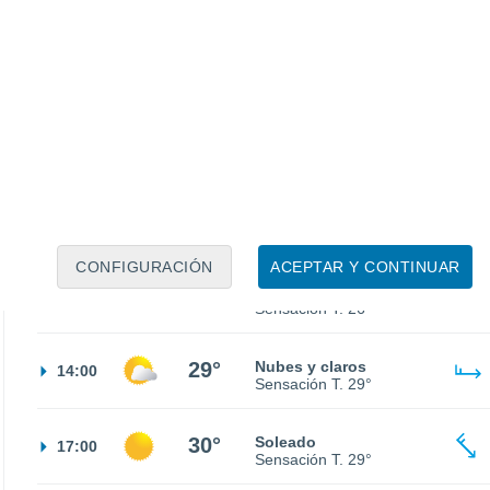
20°
Cielo despejado
02:00
Sensación T.
20°
18°
Cielo despejado
05:00
Sensación T.
18°
18°
Soleado
08:00
Sensación T.
18°
CONFIGURACIÓN
ACEPTAR Y CONTINUAR
25°
Soleado
11:00
Sensación T.
26°
29°
Nubes y claros
14:00
Sensación T.
29°
30°
Soleado
17:00
Sensación T.
29°