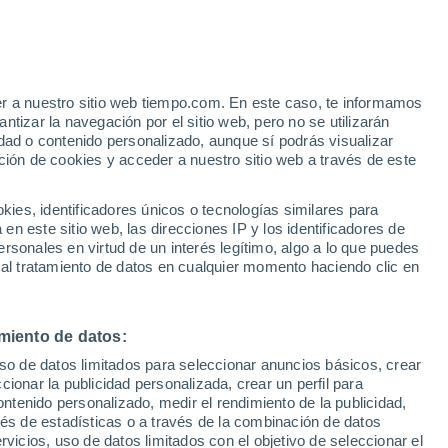
nserville
VIENTO
PRECIPITACIÓN
er a nuestro sitio web tiempo.com. En este caso, te informamos
12
15
18
21
00
03
06
09
12
15
18
21
00
tizar la navegación por el sitio web, pero no se utilizarán
dad o contenido personalizado, aunque sí podrás visualizar
ción de cookies y acceder a nuestro sitio web a través de este
32°
es, identificadores únicos o tecnologías similares para
30°
n este sitio web, las direcciones IP y los identificadores de
29°
29°
29°
28°
28°
rsonales en virtud de un interés legítimo, algo a lo que puedes
 al tratamiento de datos en cualquier momento haciendo clic en
25°
24°
23°
20°
18°
18°
miento de datos:
uso de datos limitados para seleccionar anuncios básicos, crear
ccionar la publicidad personalizada, crear un perfil para
ontenido personalizado, medir el rendimiento de la publicidad,
vés de estadísticas o a través de la combinación de datos
0.5
0.4
rvicios, uso de datos limitados con el objetivo de seleccionar el