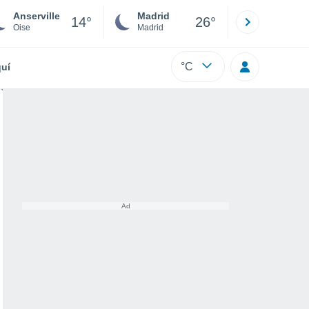
Anserville
Madrid
Barcelona
14°
26°
Oise
Madrid
Barcelona
°C
uí