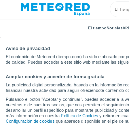
El tiempo
Noticias
Ví
Aviso de privacidad
El contenido de Meteored (tiempo.com) ha sido elaborado por pr
de calidad. Puedes acceder a este sitio web mediante las sigui
Aceptar cookies y acceder de forma gratuita
Inicio
Francia
Alta Francia
Oise
Anserville
La publicidad digital personalizada, basada en la información r
financiar nuestra actividad para seguir ofreciéndote contenido c
El tiempo en Anservill
Pulsando el botón "Aceptar y continuar", puedes acceder a la w
nuestras o de nuestros socios, que nos permiten el seguimiento
desarrollar un perfil específico para mostrarte publicidad y co
El Tiempo 1 - 7 días
Por horas
más información en nuestra
Política de Cookies
y retirar en cu
Configuración de cookies
que aparece disponible en el pie de n