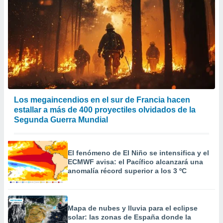
er momento
ic en
o en
 Cookies
en
eb.
y
socios
el
Los megaincendios en el sur de Francia hacen
estallar a más de 400 proyectiles olvidados de la
to de
Segunda Guerra Mundial
la
 en un
El fenómeno de El Niño se intensifica y el
 y/o acceder
ECMWF avisa: el Pacífico alcanzará una
 de datos
anomalía récord superior a los 3 ºC
ara
 anuncios
ar perfiles
idad
Mapa de nubes y lluvia para el eclipse
a, utilizar
solar: las zonas de España donde la
a