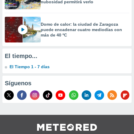
nubosidad permitirá verlo
 la
da, crear un
personalizar
Domo de calor: la ciudad de Zaragoza
o, uso de
puede encadenar cuatro mediodías con
a la
más de 40 ºC
e contenido
do, medir el
 de la
medir el
El tiempo...
 del
 comprender
El Tiempo 1 - 7 días
 través de
s o a través
Síguenos
nación de
edentes de
fuentes,
y mejora de
os, uso de
ados con el
 seleccionar
o.
calización