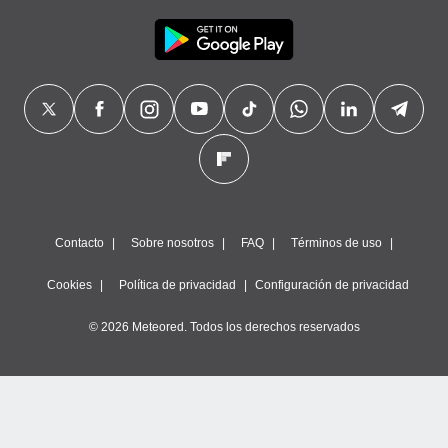
precisa e
ión mediante
, publicidad
dos,
 publicidad
,
ón de
 desarrollo
s.
tros 1199
Contacto
Sobre nosotros
FAQ
Términos de uso
ios
Cookies
Política de privacidad
Configuración de privacidad
© 2026 Meteored. Todos los derechos reservados