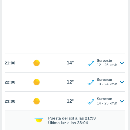
sultar más
 en nuestra
 Cookies
y
ualquier
ento
 botón
ación de
kies
 disponible
e nuestra
Suroeste
14°
.
21:00
12
-
26
km/h
IVAMENTE,
Suroeste
12°
22:00
13
-
24
km/h
as
 a cookies
Suroeste
12°
23:00
14
-
25
km/h
 no aceptar
ón de
uedes
Puesta del sol a las
21:59
uestro sitio
Última luz a las
23:04
.com. En