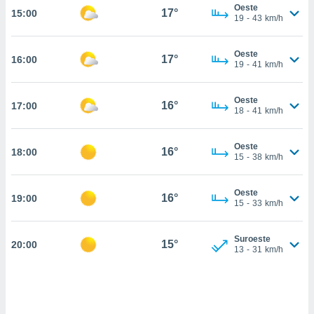
estra
Oeste
17°
15:00
ara seguir
19
-
43
km/h
e contenido
stándares
ACEPTAR
Oeste
sin coste.
17°
16:00
Y
19
-
41
km/h
CONTINUAR
 botón
continuar",
Oeste
16°
17:00
der a la
CONFIGURACIÓN
18
-
41
km/h
ndo la
 de todas
, ya sean
Oeste
16°
18:00
15
-
38
km/h
de nuestros
 nos
Oeste
16°
19:00
 y análisis
15
-
33
km/h
tamiento en
b, así como
un perfil
Suroeste
15°
20:00
13
-
31
km/h
para
ublicidad y
do en
 mismo.