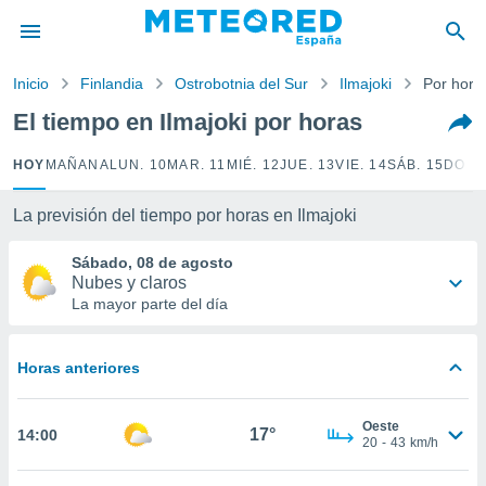
privacidad
o de
Inicio
Finlandia
Ostrobotnia del Sur
Ilmajoki
Por hora
tiempo.com)
borado por
El tiempo en Ilmajoki por horas
es para
ue la
HOY
MAÑANA
LUN. 10
MAR. 11
MIÉ. 12
JUE. 13
VIE. 14
SÁB. 15
DOM.
 que se
e calidad.
eder a este
La previsión del tiempo por horas en Ilmajoki
ediante las
opciones:
Sábado, 08 de agosto
Nubes y claros
ookies y
La mayor parte del día
e forma
Horas anteriores
d digital
ada, basada
mación
Oeste
ediante
17°
14:00
20
-
43
km/h
ecnologías
nos permite