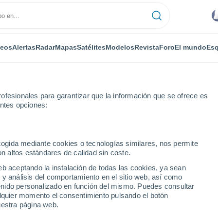
deos
Alertas
Radar
Mapas
Satélites
Modelos
Revista
Foro
El mundo
Esq
ofesionales para garantizar que la información que se ofrece es
entes opciones:
s
Por horas
ecogida mediante cookies o tecnologías similares, nos permite
on altos estándares de calidad sin coste.
GA por horas
eb aceptando la instalación de todas las cookies, ya sean
 y análisis del comportamiento en el sitio web, así como
ntenido personalizado en función del mismo. Puedes consultar
alquier momento el consentimiento pulsando el botón
uestra página web.