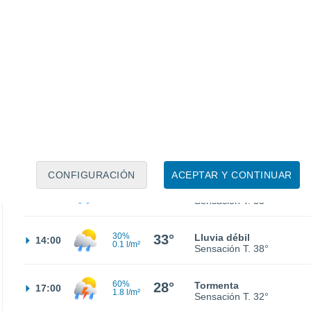
24°
Cielo despejado
02:00
Sensación T.
23°
23°
Nubes y claros
05:00
Sensación T.
21°
24°
Nubes y claros
08:00
Sensación T.
23°
CONFIGURACIÓN
ACEPTAR Y CONTINUAR
30%
30°
Lluvia débil
11:00
0.1 l/m²
Sensación T.
35°
30%
33°
Lluvia débil
14:00
0.1 l/m²
Sensación T.
38°
60%
28°
Tormenta
17:00
1.8 l/m²
Sensación T.
32°