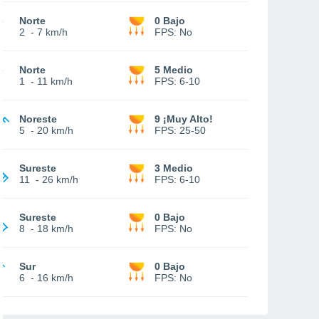
Norte
0 Bajo
2
-
7 km/h
FPS:
No
Norte
5 Medio
1
-
11 km/h
FPS:
6-10
Noreste
9 ¡Muy Alto!
5
-
20 km/h
FPS:
25-50
Sureste
3 Medio
11
-
26 km/h
FPS:
6-10
Sureste
0 Bajo
8
-
18 km/h
FPS:
No
Sur
0 Bajo
6
-
16 km/h
FPS:
No