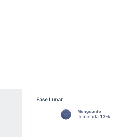
DOMINGO, 09 DE AGOSTO
Por la tarde
Chubascos tormentosos con
cielo parcialmente nuboso
Salida del sol a las
06:48
Puesta del sol a las
20:21
Primera luz a las
06:21
Última luz a las
20:47
Fase Lunar
Menguante
Iluminada
13%