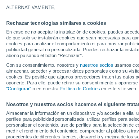
Gráfica del tiempo por horas en 
ALTERNATIVAMENTE,
SÍMBOLO
TEMPERATURA
Rechazar tecnologías similares a cookies
En caso de no aceptar la instalación de cookies, puedes acced
00
03
06
09
12
15
18
21
00
03
06
09
de que solo se instalarán cookies que sean necesarias para garan
cookies para analizar el comportamiento ni para mostrar publici
publicidad general no personalizada. Puedes rechazar la instala
abono pulsando el botón "Rechazar".
Con su consentimiento, nosotros y
nuestros socios
usamos cooki
almacenar, acceder y procesar datos personales como su visita e
31°
cookies. Es posible que algunos proveedores traten tus datos pe
29°
oponerte. Para ello, puede retirar su consentimiento u oponerse
29°
"Configurar"
o en nuestra
Política de Cookies
en este sitio web.
27°
25°
24°
Nosotros y nuestros socios hacemos el siguiente trata
23°
22°
22°
22°
21°
Almacenar la información en un dispositivo y/o acceder a ella, 
perfiles para publicidad personalizada, utilizar perfiles para sele
personalizar el contenido, uso de perfiles para la selección de c
medir el rendimiento del contenido, comprender al público a tra
0.9
0.9
procedentes de diferentes fuentes, desarrollo y mejora de los se