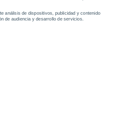
Domingo
9
e análisis de dispositivos, publicidad y contenido
n de audiencia y desarrollo de servicios.
en Wrens
22°
Parcialmente nuboso
02:00
Sensación T.
19°
21°
Niebla
05:00
Sensación T.
21°
22°
Niebla
08:00
Sensación T.
19°
60%
27°
Lluvia débil
11:00
0.9 l/m²
Sensación T.
29°
30%