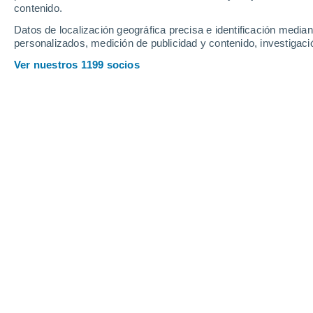
Viernes
7
Sábado
8
contenido.
Datos de localización geográfica precisa e identificación mediant
personalizados, medición de publicidad y contenido, investigació
Ver nuestros 1199 socios
La previsión del tiempo por horas 
VIERNES, 07 DE AGOSTO
Por la tarde
Lluvia débil con cielo
parcialmente nuboso
Salida del sol a las
06:46
Puesta del sol a las
20:23
Primera luz a las
06:20
Última luz a las
20:49
Fase Lunar