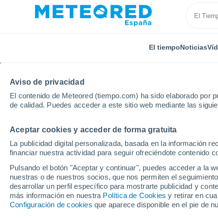
El tiempo
Noticias
Ví
Aviso de privacidad
El contenido de Meteored (tiempo.com) ha sido elaborado por pr
de calidad. Puedes acceder a este sitio web mediante las sigui
Aceptar cookies y acceder de forma gratuita
Inicio
Estados Unidos
Estado de Georgia
Wren
La publicidad digital personalizada, basada en la información r
financiar nuestra actividad para seguir ofreciéndote contenido c
El tiempo en Wrens - 
Pulsando el botón "Aceptar y continuar", puedes acceder a la w
nuestras o de nuestros socios, que nos permiten el seguimiento
desarrollar un perfil específico para mostrarte publicidad y co
El Tiempo 1 - 7 días
Por horas
más información en nuestra
Política de Cookies
y retirar en cu
Configuración de cookies
que aparece disponible en el pie de n