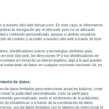
Wrens
VIENTO
PRECIPITACIÓN
er a nuestro sitio web tiempo.com. En este caso, te informamos
12
15
18
21
00
03
06
09
12
15
18
21
00
tizar la navegación por el sitio web, pero no se utilizarán
dad o contenido personalizado, aunque sí podrás visualizar
ción de cookies y acceder a nuestro sitio web a través de este
es, identificadores únicos o tecnologías similares para
33°
32°
32°
n este sitio web, las direcciones IP y los identificadores de
rsonales en virtud de un interés legítimo, algo a lo que puedes
30°
29°
 al tratamiento de datos en cualquier momento haciendo clic en
29°
28°
28°
25°
24°
24°
24°
miento de datos:
23°
uso de datos limitados para seleccionar anuncios básicos, crear
ccionar la publicidad personalizada, crear un perfil para
ontenido personalizado, medir el rendimiento de la publicidad,
1.8
vés de estadísticas o a través de la combinación de datos
0.7
0.3
rvicios, uso de datos limitados con el objetivo de seleccionar el
0.1
0.1
0.1