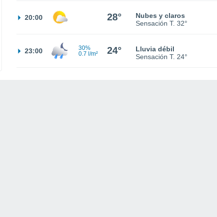
28°
Nubes y claros
20:00
Sensación T.
32°
30%
24°
Lluvia débil
23:00
0.7 l/m²
Sensación T.
24°