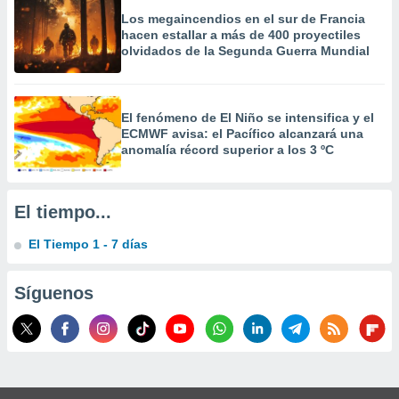
 la
Los megaincendios en el sur de Francia
hacen estallar a más de 400 proyectiles
da, crear un
olvidados de la Segunda Guerra Mundial
personalizar
o, uso de
a la
e contenido
El fenómeno de El Niño se intensifica y el
do, medir el
ECMWF avisa: el Pacífico alcanzará una
 de la
anomalía récord superior a los 3 ºC
medir el
 del
 comprender
El tiempo...
 través de
s o a través
El Tiempo 1 - 7 días
nación de
edentes de
fuentes,
Síguenos
y mejora de
os, uso de
ados con el
 seleccionar
o.
calización