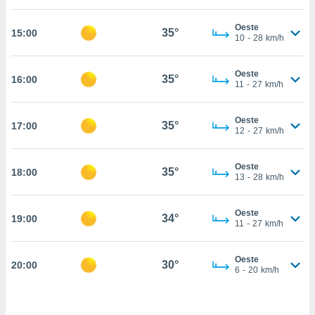
estra
ara seguir
Oeste
e contenido
35°
15:00
10
-
28
km/h
stándares
ACEPTAR
sin coste.
Y
Oeste
CONTINUAR
35°
16:00
 botón
11
-
27
km/h
continuar",
der a la
CONFIGURACIÓN
ndo la
Oeste
35°
17:00
12
-
27
km/h
 de todas
, ya sean
de nuestros
Oeste
35°
18:00
 nos
13
-
28
km/h
 y análisis
tamiento en
Oeste
34°
19:00
11
-
27
km/h
b, así como
un perfil
para
Oeste
30°
20:00
ublicidad y
6
-
20
km/h
do en
 mismo.