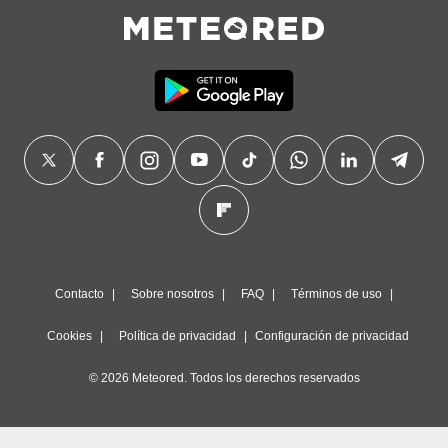
precisa e
ión mediante
, publicidad
dos,
 publicidad
,
ón de
 desarrollo
s.
tros 1199
ios
Contacto
Sobre nosotros
FAQ
Términos de uso
Cookies
Política de privacidad
Configuración de privacidad
© 2026 Meteored. Todos los derechos reservados