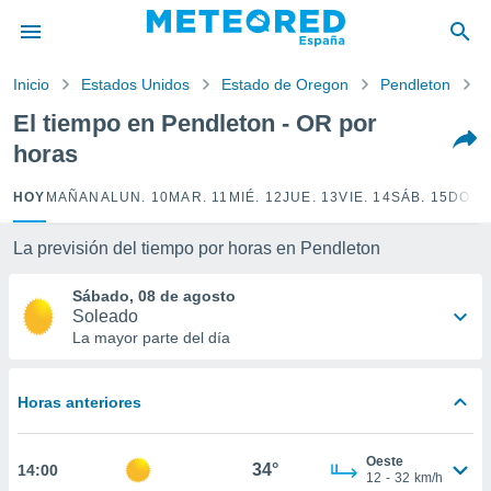
privacidad
o de
Inicio
Estados Unidos
Estado de Oregon
Pendleton
P
tiempo.com)
borado por
El tiempo en Pendleton - OR por
es para
horas
ue la
 que se
e calidad.
HOY
MAÑANA
LUN. 10
MAR. 11
MIÉ. 12
JUE. 13
VIE. 14
SÁB. 15
DOM.
eder a este
ediante las
La previsión del tiempo por horas en Pendleton
opciones:
Sábado, 08 de agosto
ookies y
Soleado
e forma
La mayor parte del día
d digital
ada, basada
Horas anteriores
mación
ediante
ecnologías
Oeste
34°
14:00
nos permite
12
-
32
km/h