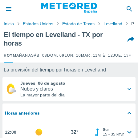
privacidad
o de
Inicio
Estados Unidos
Estado de Texas
Levelland
Por
tiempo.com)
borado por
El tiempo en Levelland - TX por
es para
horas
ue la
 que se
e calidad.
HOY
MAÑANA
SÁB. 08
DOM. 09
LUN. 10
MAR. 11
MIÉ. 12
JUE. 13
VIE.
eder a este
ediante las
La previsión del tiempo por horas en Levelland
opciones:
Jueves, 06 de agosto
ookies y
Nubes y claros
e forma
La mayor parte del día
d digital
ada, basada
Horas anteriores
mación
ediante
ecnologías
Sur
32°
12:00
nos permite
15
-
35
km/h