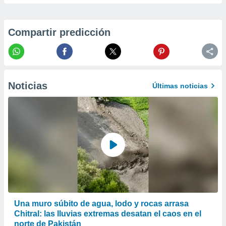
er momento
ic en
o en
Compartir predicción
 Cookies
en
eb.
y
Noticias
socios
Últimas noticias
el
to de
la
 en un
 y/o acceder
 de datos
ara
 anuncios
ar perfiles
Una muro súbito de agua, lodo y rocas arrasa
idad
a, utilizar
Chitral: las lluvias extremas desatan el caos en el
a
norte de Pakistán