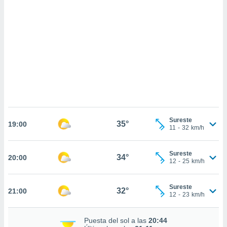
sultar más
 en nuestra
 Cookies
y
ualquier
ento
 botón
ación de
kies
 disponible
e nuestra
.
Sureste
35°
19:00
11
-
32
km/h
IVAMENTE,
Sureste
34°
20:00
as
12
-
25
km/h
 a cookies
 no aceptar
Sureste
32°
21:00
ón de
12
-
23
km/h
uedes
uestro sitio
Puesta del sol a las
20:44
.com. En