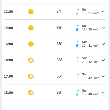
estra
ara seguir
Sur
e contenido
34°
13:00
16
-
37
km/h
stándares
ACEPTAR
sin coste.
Y
Sur
CONTINUAR
35°
14:00
 botón
17
-
39
km/h
continuar",
der a la
CONFIGURACIÓN
ndo la
Sur
36°
15:00
19
-
41
km/h
 de todas
, ya sean
de nuestros
Sur
36°
16:00
 nos
20
-
42
km/h
 y análisis
tamiento en
Sur
36°
17:00
19
-
42
km/h
b, así como
un perfil
para
Sur
36°
18:00
ublicidad y
15
-
40
km/h
do en
 mismo.