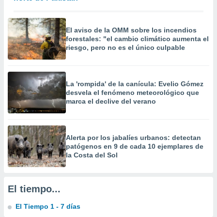
 la
da, crear un
El aviso de la OMM sobre los incendios
personalizar
forestales: "el cambio climático aumenta el
o, uso de
riesgo, pero no es el único culpable
a la
e contenido
do, medir el
 de la
La 'rompida' de la canícula: Evelio Gómez
medir el
desvela el fenómeno meteorológico que
 del
marca el declive del verano
 comprender
 través de
s o a través
nación de
Alerta por los jabalíes urbanos: detectan
edentes de
patógenos en 9 de cada 10 ejemplares de
fuentes,
la Costa del Sol
y mejora de
os, uso de
ados con el
El tiempo...
 seleccionar
o.
El Tiempo 1 - 7 días
calización