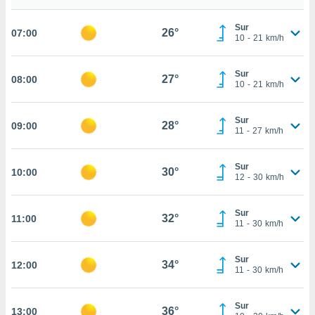
estra
ara seguir
Sur
e contenido
26°
07:00
10
-
21
km/h
stándares
ACEPTAR
sin coste.
Y
Sur
CONTINUAR
27°
08:00
 botón
10
-
21
km/h
continuar",
der a la
CONFIGURACIÓN
ndo la
Sur
28°
09:00
11
-
27
km/h
 de todas
, ya sean
de nuestros
Sur
30°
10:00
 nos
12
-
30
km/h
 y análisis
tamiento en
Sur
32°
11:00
11
-
30
km/h
b, así como
un perfil
para
Sur
34°
12:00
ublicidad y
11
-
30
km/h
do en
Sur
 mismo.
36°
13:00