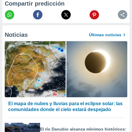
Compartir predicción
 la
da, crear un
personalizar
o, uso de
a la
Noticias
Últimas noticias
e contenido
do, medir el
 de la
medir el
 del
 comprender
 través de
s o a través
nación de
edentes de
fuentes,
y mejora de
​El mapa de nubes y lluvias para el eclipse solar: las
os, uso de
comunidades donde el cielo estará despejado
ados con el
 seleccionar
o.
El río Danubio alcanza mínimos históricos:
calización