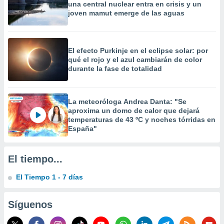
una central nuclear entra en crisis y un
precisa e
joven mamut emerge de las aguas
ión mediante
, publicidad
El efecto Purkinje en el eclipse solar: por
dos,
qué el rojo y el azul cambiarán de color
 publicidad
durante la fase de totalidad
,
ón de
 desarrollo
La meteoróloga Andrea Danta: "Se
s.
aproxima un domo de calor que dejará
tros 1199
temperaturas de 43 ºC y noches tórridas en
ios
España"
El tiempo...
El Tiempo 1 - 7 días
Síguenos