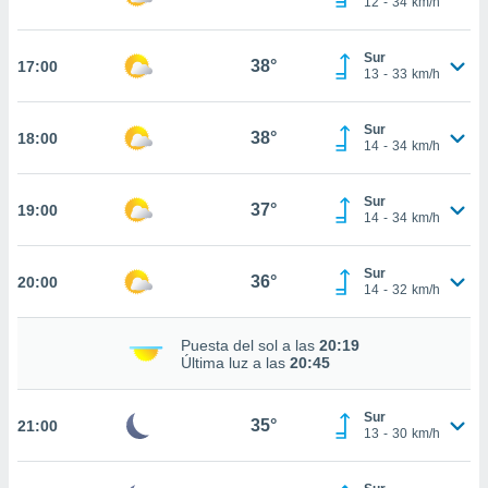
12
-
34
km/h
te
 de que
talarán
Sur
38°
17:00
e sean
13
-
33
km/h
para
a
Sur
por el sitio
38°
18:00
14
-
34
km/h
o se
cookies para
Sur
37°
19:00
nto ni para
14
-
34
km/h
licidad o
Sur
ado, aunque
36°
20:00
14
-
32
km/h
sualizar
general no
ada. Puedes
Puesta del sol a las
20:19
 instalación
Última luz a las
20:45
y acceder a
io web a
Sur
ste abono
35°
21:00
13
-
30
km/h
 botón
.