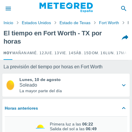
privacidad
o de
Inicio
Estados Unidos
Estado de Texas
Fort Worth
Po
tiempo.com)
borado por
El tiempo en Fort Worth - TX por
es para
horas
ue la
 que se
e calidad.
HOY
MAÑANA
MIÉ. 12
JUE. 13
VIE. 14
SÁB. 15
DOM. 16
LUN. 17
MAR.
eder a este
ediante las
La previsión del tiempo por horas en Fort Worth
opciones:
Lunes, 10 de agosto
ookies y
Soleado
e forma
La mayor parte del día
d digital
ada, basada
Horas anteriores
mación
ediante
ecnologías
Primera luz a las
06:22
nos permite
Salida del sol a las
06:49