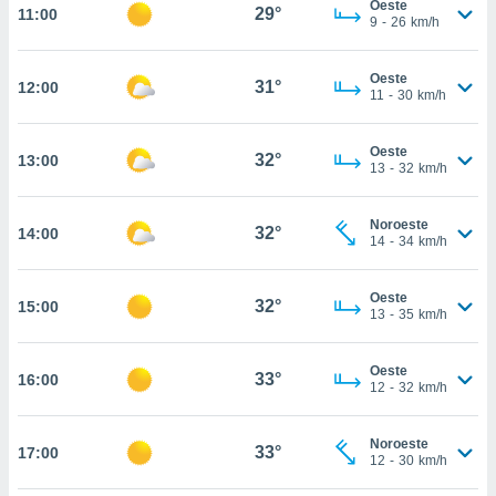
Oeste
te
29°
11:00
9
-
26
km/h
 de que
talarán
e sean
Oeste
31°
12:00
para
11
-
30
km/h
a
por el sitio
Oeste
o se
32°
13:00
13
-
32
km/h
cookies para
nto ni para
Noroeste
32°
14:00
licidad o
14
-
34
km/h
ado, aunque
Oeste
sualizar
32°
15:00
13
-
35
km/h
general no
ada. Puedes
 instalación
Oeste
33°
16:00
y acceder a
12
-
32
km/h
io web a
ste abono
Noroeste
 botón
33°
17:00
12
-
30
km/h
.