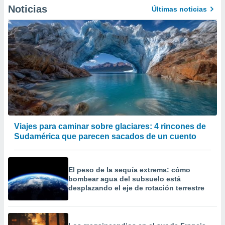
precisa e
Noticias
Últimas noticias
ión mediante
, publicidad
dos,
 publicidad
,
ón de
 desarrollo
s.
tros 1199
Viajes para caminar sobre glaciares: 4 rincones de
ios
Sudamérica que parecen sacados de un cuento
El peso de la sequía extrema: cómo
bombear agua del subsuelo está
desplazando el eje de rotación terrestre