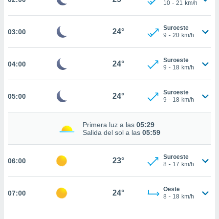
estra
10
-
21
km/h
ara seguir
e contenido
Suroeste
stándares
24°
03:00
ACEPTAR
9
-
20
km/h
sin coste.
Y
CONTINUAR
 botón
Suroeste
24°
04:00
continuar",
9
-
18
km/h
der a la
CONFIGURACIÓN
ndo la
 de todas
Suroeste
24°
05:00
9
-
18
km/h
, ya sean
de nuestros
 nos
Primera luz a las
05:29
Salida del sol a las
05:59
 y análisis
tamiento en
Suroeste
b, así como
23°
06:00
8
-
17
km/h
un perfil
para
ublicidad y
Oeste
24°
07:00
8
-
18
km/h
do en
 mismo.