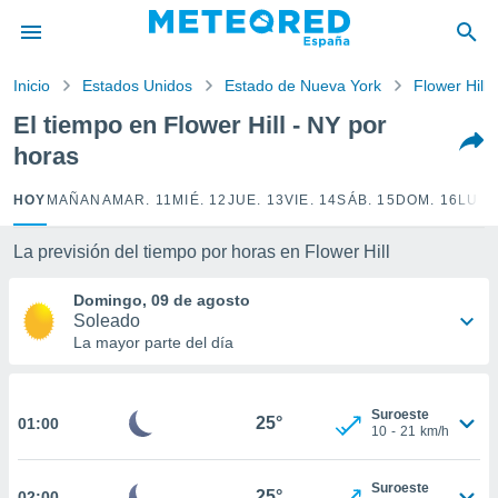
privacidad
o de
Inicio
Estados Unidos
Estado de Nueva York
Flower Hill
tiempo.com)
borado por
El tiempo en Flower Hill - NY por
es para
horas
ue la
 que se
e calidad.
HOY
MAÑANA
MAR. 11
MIÉ. 12
JUE. 13
VIE. 14
SÁB. 15
DOM. 16
LUN.
eder a este
ediante las
La previsión del tiempo por horas en Flower Hill
opciones:
Domingo, 09 de agosto
ookies y
Soleado
e forma
La mayor parte del día
d digital
ada, basada
Suroeste
mación
25°
01:00
10
-
21
km/h
ediante
ecnologías
nos permite
Suroeste
25°
02:00