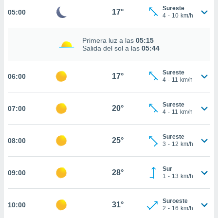
estra
Sureste
17°
05:00
ara seguir
4
-
10
km/h
e contenido
stándares
ACEPTAR
sin coste.
Primera luz a las
05:15
Y
Salida del sol a las
05:44
CONTINUAR
 botón
continuar",
Sureste
der a la
17°
06:00
CONFIGURACIÓN
4
-
11
km/h
ndo la
 de todas
, ya sean
Sureste
20°
07:00
de nuestros
4
-
11
km/h
 nos
Sureste
 y análisis
25°
08:00
3
-
12
km/h
tamiento en
b, así como
un perfil
Sur
28°
09:00
para
1
-
13
km/h
ublicidad y
Suroeste
do en
31°
10:00
2
-
16
km/h
 mismo.