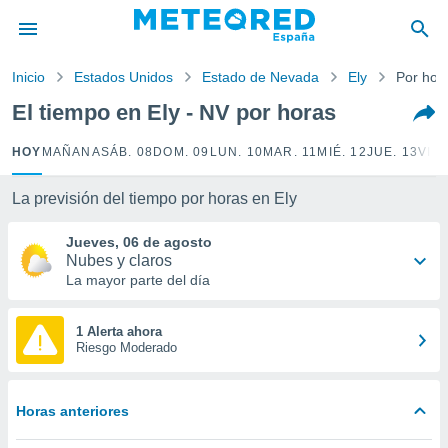
privacidad
o de
Inicio
Estados Unidos
Estado de Nevada
Ely
Por hor
tiempo.com)
borado por
El tiempo en Ely - NV por horas
es para
ue la
HOY
MAÑANA
SÁB. 08
DOM. 09
LUN. 10
MAR. 11
MIÉ. 12
JUE. 13
VIE.
 que se
e calidad.
eder a este
La previsión del tiempo por horas en Ely
ediante las
opciones:
Jueves, 06 de agosto
Nubes y claros
ookies y
La mayor parte del día
e forma
1 Alerta ahora
d digital
Riesgo Moderado
ada, basada
mación
ediante
Horas anteriores
ecnologías
nos permite