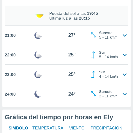
nto,
Puesta del sol a las
19:45
Última luz a las
20:15
cios
kies,
ores únicos
Sureste
27°
21:00
as similares
5
-
11
km/h
nar,
rocesar
Sur
onales como
25°
22:00
5
-
14
km/h
 este sitio
recciones IP
ficadores de
Sur
25°
23:00
 posible
4
-
14
km/h
s
 traten tus
Sureste
nales en
24°
24:00
2
-
11
km/h
 interés
go a lo que
nerte. Para
retirar su
Gráfica del tiempo por horas en Ely
ento u
SÍMBOLO
TEMPERATURA
VIENTO
PRECIPITACIÓN
 de datos