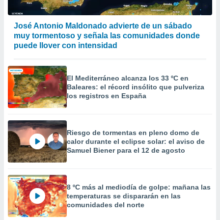
precisa e
ión mediante
José Antonio Maldonado advierte de un sábado
, publicidad
muy tormentoso y señala las comunidades donde
puede llover con intensidad
dos,
 publicidad
,
El Mediterráneo alcanza los 33 ºC en
ón de
Baleares: el récord insólito que pulveriza
 desarrollo
los registros en España
s.
tros 1199
ios
Riesgo de tormentas en pleno domo de
calor durante el eclipse solar: el aviso de
Samuel Biener para el 12 de agosto
8 ºC más al mediodía de golpe: mañana las
temperaturas se dispararán en las
comunidades del norte