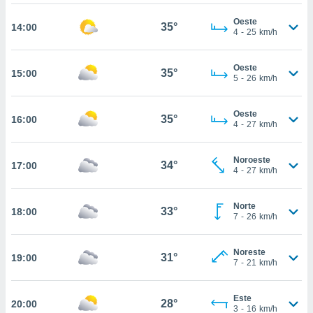
te
 de que
Oeste
35°
14:00
talarán
4
-
25
km/h
e sean
para
Oeste
a
35°
15:00
5
-
26
km/h
por el sitio
o se
cookies para
Oeste
35°
16:00
4
-
27
km/h
nto ni para
licidad o
Noroeste
34°
17:00
4
-
27
km/h
ado, aunque
sualizar
general no
Norte
33°
18:00
ada. Puedes
7
-
26
km/h
 instalación
y acceder a
Noreste
io web a
31°
19:00
7
-
21
km/h
ste abono
 botón
.
Este
28°
20:00
3
-
16
km/h