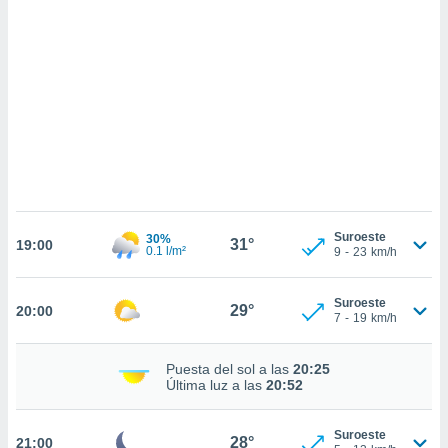
sultar más
 en nuestra
 Cookies
y
ualquier
ento
 botón
ación de
kies
 disponible
e nuestra
.
Suroeste
30%
31°
19:00
0.1 l/m²
9
-
23
km/h
IVAMENTE,
Suroeste
29°
20:00
as
7
-
19
km/h
 a cookies
 no aceptar
Puesta del sol a las
20:25
ón de
Última luz a las
20:52
uedes
uestro sitio
.com. En
Suroeste
28°
21:00