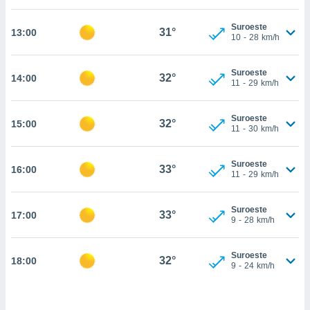
estra
ara seguir
Suroeste
e contenido
31°
13:00
10
-
28
km/h
stándares
ACEPTAR
sin coste.
Y
Suroeste
CONTINUAR
32°
14:00
 botón
11
-
29
km/h
continuar",
der a la
CONFIGURACIÓN
ndo la
Suroeste
32°
15:00
11
-
30
km/h
 de todas
, ya sean
de nuestros
Suroeste
33°
16:00
 nos
11
-
29
km/h
 y análisis
tamiento en
Suroeste
33°
17:00
9
-
28
km/h
b, así como
un perfil
para
Suroeste
32°
18:00
ublicidad y
9
-
24
km/h
do en
 mismo.