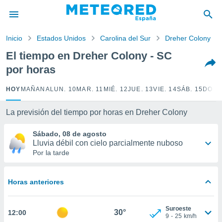
privacidad
o de
Inicio
Estados Unidos
Carolina del Sur
Dreher Colony
tiempo.com)
borado por
El tiempo en Dreher Colony - SC
es para
por horas
ue la
 que se
e calidad.
HOY
MAÑANA
LUN. 10
MAR. 11
MIÉ. 12
JUE. 13
VIE. 14
SÁB. 15
DOM.
eder a este
ediante las
La previsión del tiempo por horas en Dreher Colony
opciones:
Sábado, 08 de agosto
ookies y
Lluvia débil con cielo parcialmente nuboso
e forma
Por la tarde
d digital
ada, basada
Horas anteriores
mación
ediante
ecnologías
Suroeste
30°
12:00
nos permite
9
-
25
km/h