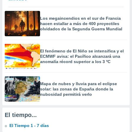
 la
da, crear un
Los megaincendios en el sur de Francia
personalizar
hacen estallar a más de 400 proyectiles
o, uso de
olvidados de la Segunda Guerra Mundial
a la
e contenido
do, medir el
 de la
El fenómeno de El Niño se intensifica y el
medir el
ECMWF avisa: el Pacífico alcanzará una
 del
anomalía récord superior a los 3 ºC
 comprender
 través de
s o a través
nación de
Mapa de nubes y lluvia para el eclipse
edentes de
solar: las zonas de España donde la
fuentes,
nubosidad permitirá verlo
y mejora de
os, uso de
ados con el
El tiempo...
 seleccionar
o.
El Tiempo 1 - 7 días
calización