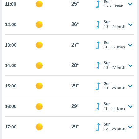
Sur
te
25°
11:00
8
-
21
km/h
 de que
talarán
e sean
Sur
26°
12:00
para
10
-
24
km/h
a
por el sitio
Sur
o se
27°
13:00
11
-
27
km/h
cookies para
nto ni para
Sur
28°
14:00
licidad o
10
-
27
km/h
ado, aunque
Sur
sualizar
29°
15:00
10
-
25
km/h
general no
ada. Puedes
 instalación
Sur
29°
16:00
y acceder a
11
-
25
km/h
io web a
ste abono
Sur
 botón
29°
17:00
12
-
25
km/h
.