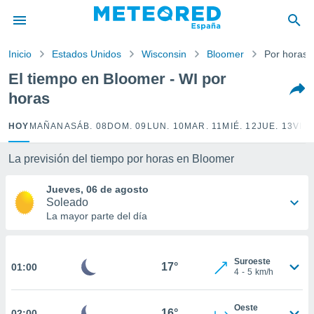
privacidad
o de
Inicio
Estados Unidos
Wisconsin
Bloomer
Por horas
tiempo.com)
borado por
El tiempo en Bloomer - WI por
es para
horas
ue la
 que se
e calidad.
HOY
MAÑANA
SÁB. 08
DOM. 09
LUN. 10
MAR. 11
MIÉ. 12
JUE. 13
VIE.
eder a este
ediante las
La previsión del tiempo por horas en Bloomer
opciones:
Jueves, 06 de agosto
ookies y
Soleado
e forma
La mayor parte del día
d digital
ada, basada
Suroeste
mación
17°
01:00
4
-
5
km/h
ediante
ecnologías
nos permite
Oeste
16°
02:00