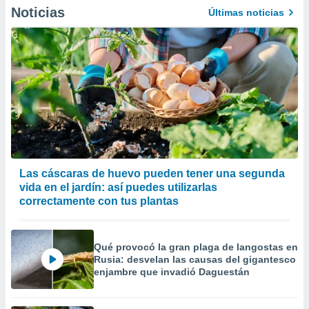
precisa e
Noticias
Últimas noticias
ión mediante
, publicidad
dos,
 publicidad
,
ón de
 desarrollo
s.
tros 1199
Las cáscaras de huevo pueden tener una segunda
ios
vida en el jardín: así puedes utilizarlas
correctamente con tus plantas
Qué provocó la gran plaga de langostas en
Rusia: desvelan las causas del gigantesco
enjambre que invadió Daguestán