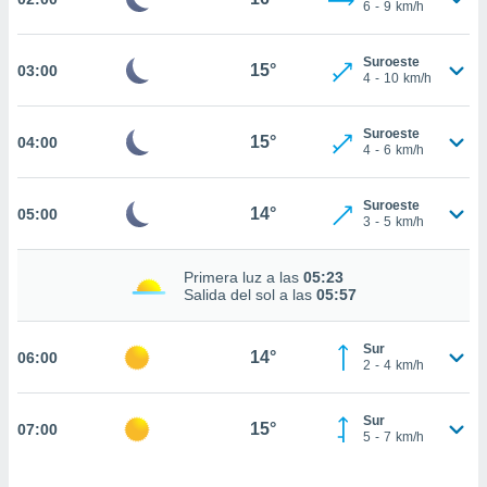
estra
6
-
9
km/h
ara seguir
e contenido
Suroeste
stándares
15°
03:00
ACEPTAR
4
-
10
km/h
sin coste.
Y
CONTINUAR
 botón
Suroeste
15°
04:00
continuar",
4
-
6
km/h
der a la
CONFIGURACIÓN
ndo la
 de todas
Suroeste
14°
05:00
3
-
5
km/h
, ya sean
de nuestros
 nos
Primera luz a las
05:23
Salida del sol a las
05:57
 y análisis
tamiento en
Sur
b, así como
14°
06:00
2
-
4
km/h
un perfil
para
ublicidad y
Sur
15°
07:00
5
-
7
km/h
do en
 mismo.