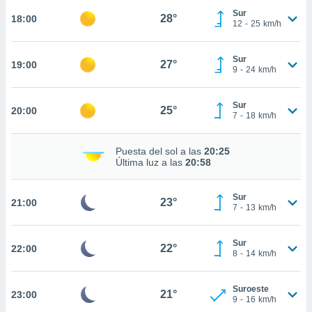
Sur
28°
nto,
18:00
12
-
25
km/h
cios
kies,
Sur
27°
19:00
9
-
24
km/h
ores únicos
as similares
nar,
Sur
25°
20:00
rocesar
7
-
18
km/h
onales como
 este sitio
recciones IP
Puesta del sol a las
20:25
Última luz a las
20:58
ficadores de
 posible
s
Sur
23°
21:00
 traten tus
7
-
13
km/h
nales en
 interés
go a lo que
Sur
22°
22:00
8
-
14
km/h
nerte. Para
retirar su
ento u
Suroeste
21°
23:00
9
-
16
km/h
 de datos