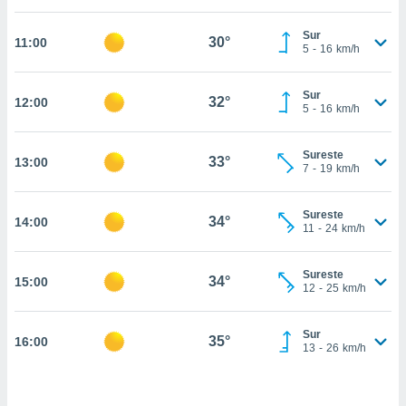
estra
ara seguir
Sur
e contenido
30°
11:00
5
-
16
km/h
stándares
ACEPTAR
sin coste.
Y
Sur
CONTINUAR
32°
12:00
 botón
5
-
16
km/h
continuar",
der a la
CONFIGURACIÓN
ndo la
Sureste
33°
13:00
7
-
19
km/h
 de todas
, ya sean
de nuestros
Sureste
34°
14:00
 nos
11
-
24
km/h
 y análisis
tamiento en
Sureste
34°
15:00
12
-
25
km/h
b, así como
un perfil
para
Sur
35°
16:00
ublicidad y
13
-
26
km/h
do en
 mismo.