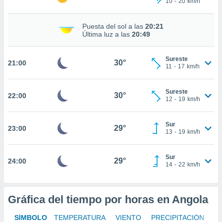
10
-
20
km/h
te
 de que
talarán
Puesta del sol a las
20:21
e sean
Última luz a las
20:49
para
a
Sureste
por el sitio
30°
21:00
11
-
17
km/h
o se
cookies para
Sureste
30°
22:00
nto ni para
12
-
19
km/h
licidad o
Sur
ado, aunque
29°
23:00
13
-
19
km/h
sualizar
general no
ada. Puedes
Sur
29°
24:00
 instalación
14
-
22
km/h
y acceder a
io web a
ste abono
Gráfica del tiempo por horas en Angola
 botón
.
SÍMBOLO
TEMPERATURA
VIENTO
PRECIPITACIÓN