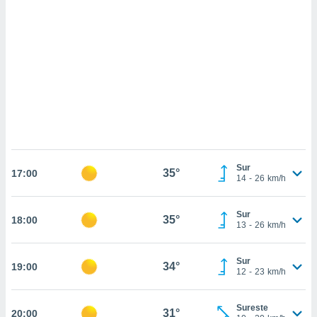
sultar más
 en nuestra
 Cookies
y
ualquier
ento
 botón
ación de
kies
 disponible
e nuestra
.
Sur
35°
17:00
14
-
26
km/h
IVAMENTE,
Sur
35°
18:00
as
13
-
26
km/h
 a cookies
 no aceptar
Sur
34°
19:00
ón de
12
-
23
km/h
uedes
uestro sitio
.com. En
Sureste
31°
20:00