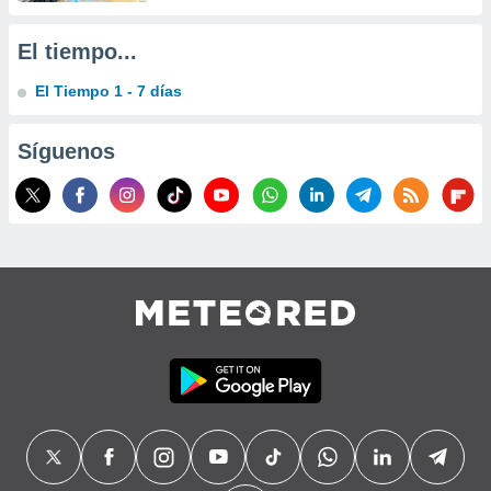
precisa e
ión mediante
El tiempo...
, publicidad
El Tiempo 1 - 7 días
dos,
 publicidad
Síguenos
,
ón de
 desarrollo
s.
tros 1199
ios