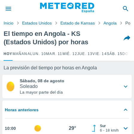
privacidad
o de
Inicio
Estados Unidos
Estado de Kansas
Angola
Por 
tiempo.com)
borado por
El tiempo en Angola - KS
es para
(Estados Unidos) por horas
ue la
 que se
e calidad.
HOY
MAÑANA
LUN. 10
MAR. 11
MIÉ. 12
JUE. 13
VIE. 14
SÁB. 15
DOM.
eder a este
ediante las
La previsión del tiempo por horas en Angola
opciones:
Sábado, 08 de agosto
ookies y
Soleado
e forma
La mayor parte del día
d digital
ada, basada
Horas anteriores
mación
ediante
ecnologías
Sur
29°
10:00
nos permite
6
-
18
km/h