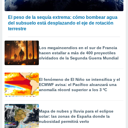
 la
da, crear un
El peso de la sequía extrema: cómo bombear agua
personalizar
del subsuelo está desplazando el eje de rotación
o, uso de
terrestre
a la
e contenido
do, medir el
 de la
Los megaincendios en el sur de Francia
medir el
hacen estallar a más de 400 proyectiles
 del
olvidados de la Segunda Guerra Mundial
 comprender
 través de
s o a través
El fenómeno de El Niño se intensifica y el
nación de
ECMWF avisa: el Pacífico alcanzará una
edentes de
anomalía récord superior a los 3 ºC
fuentes,
y mejora de
os, uso de
ados con el
Mapa de nubes y lluvia para el eclipse
 seleccionar
solar: las zonas de España donde la
o.
nubosidad permitirá verlo
calización