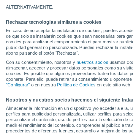
Gráfica del tiempo por horas en E
ALTERNATIVAMENTE,
SÍMBOLO
TEMPERATURA
Rechazar tecnologías similares a cookies
En caso de no aceptar la instalación de cookies, puedes acced
00
03
06
09
12
15
18
21
00
03
06
09
de que solo se instalarán cookies que sean necesarias para garan
cookies para analizar el comportamiento ni para mostrar publici
publicidad general no personalizada. Puedes rechazar la instala
abono pulsando el botón "Rechazar".
31°
Con su consentimiento, nosotros y
nuestros socios
usamos cooki
almacenar, acceder y procesar datos personales como su visita e
26°
26°
cookies. Es posible que algunos proveedores traten tus datos pe
24°
oponerte. Para ello, puede retirar su consentimiento u oponerse
"Configurar"
o en nuestra
Política de Cookies
en este sitio web.
21°
21°
19°
19°
Nosotros y nuestros socios hacemos el siguiente trata
18°
18°
17°
Almacenar la información en un dispositivo y/o acceder a ella, 
perfiles para publicidad personalizada, utilizar perfiles para sele
personalizar el contenido, uso de perfiles para la selección de c
0.9
medir el rendimiento del contenido, comprender al público a tra
0.4
0.2
procedentes de diferentes fuentes, desarrollo y mejora de los se