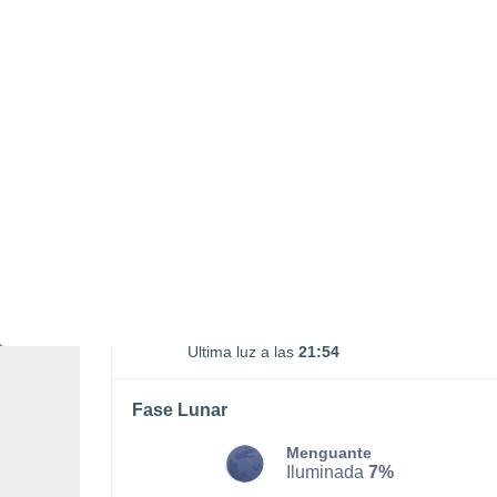
02:45
19:22
LUNES, 10 DE AGOSTO
De madrugada
Niebla
Salida del sol a las
07:13
Puesta del sol a las
21:23
Primera luz a las
06:42
Última luz a las
21:54
Fase Lunar
Menguante
Iluminada
7%