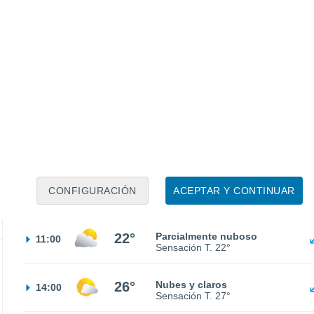
Sensación T.
19°
17°
Niebla
02:00
Sensación T.
17°
16°
Niebla
05:00
Sensación T.
16°
16°
Neblina
08:00
CONFIGURACIÓN
ACEPTAR Y CONTINUAR
Sensación T.
16°
22°
Parcialmente nuboso
11:00
Sensación T.
22°
26°
Nubes y claros
14:00
Sensación T.
27°