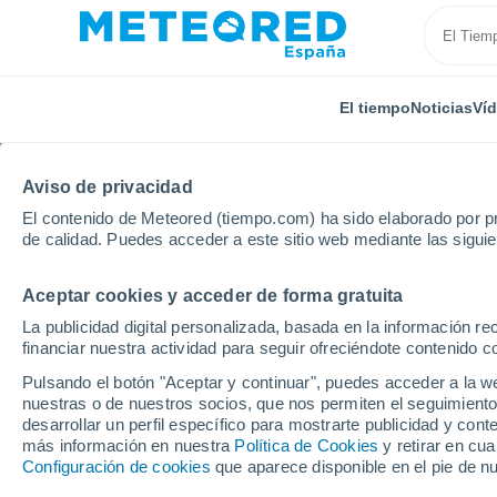
El tiempo
Noticias
Ví
Aviso de privacidad
El contenido de Meteored (tiempo.com) ha sido elaborado por pr
de calidad. Puedes acceder a este sitio web mediante las sigui
Aceptar cookies y acceder de forma gratuita
Inicio
Castilla y León
Provincia de Burgos
El Vi
La publicidad digital personalizada, basada en la información r
financiar nuestra actividad para seguir ofreciéndote contenido c
El tiempo en El Vigo (
Pulsando el botón "Aceptar y continuar", puedes acceder a la w
nuestras o de nuestros socios, que nos permiten el seguimiento
desarrollar un perfil específico para mostrarte publicidad y co
El Tiempo 1 - 7 días
Por horas
más información en nuestra
Política de Cookies
y retirar en cu
Configuración de cookies
que aparece disponible en el pie de n