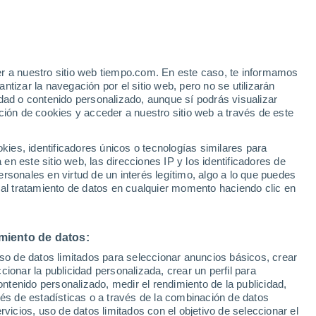
l Vigo
VIENTO
PRECIPITACIÓN
er a nuestro sitio web tiempo.com. En este caso, te informamos
12
15
18
21
00
03
06
09
12
15
18
21
00
tizar la navegación por el sitio web, pero no se utilizarán
dad o contenido personalizado, aunque sí podrás visualizar
ción de cookies y acceder a nuestro sitio web a través de este
es, identificadores únicos o tecnologías similares para
n este sitio web, las direcciones IP y los identificadores de
27°
27°
26°
rsonales en virtud de un interés legítimo, algo a lo que puedes
24°
 al tratamiento de datos en cualquier momento haciendo clic en
24°
23°
22°
22°
19°
miento de datos:
19°
17°
16°
uso de datos limitados para seleccionar anuncios básicos, crear
16°
ccionar la publicidad personalizada, crear un perfil para
ontenido personalizado, medir el rendimiento de la publicidad,
vés de estadísticas o a través de la combinación de datos
0.2
rvicios, uso de datos limitados con el objetivo de seleccionar el