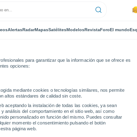
deos
Alertas
Radar
Mapas
Satélites
Modelos
Revista
Foro
El mundo
Esq
ofesionales para garantizar que la información que se ofrece es
entes opciones:
go
Por horas
ecogida mediante cookies o tecnologías similares, nos permite
on altos estándares de calidad sin coste.
Burgos) por horas
eb aceptando la instalación de todas las cookies, ya sean
 y análisis del comportamiento en el sitio web, así como
ntenido personalizado en función del mismo. Puedes consultar
alquier momento el consentimiento pulsando el botón
uestra página web.