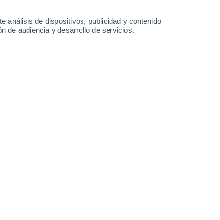
Lunes
10
e análisis de dispositivos, publicidad y contenido
n de audiencia y desarrollo de servicios.
n El Vigo
18°
Cielo despejado
02:00
Sensación T.
18°
17°
Cielo despejado
05:00
Sensación T.
17°
18°
Soleado
08:00
Sensación T.
18°
26°
Calima
11:00
Sensación T.
27°