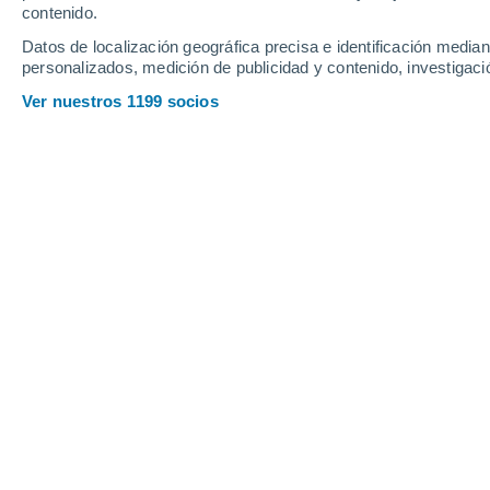
Sábado
8
Domingo
9
contenido.
Datos de localización geográfica precisa e identificación mediant
personalizados, medición de publicidad y contenido, investigació
Ver nuestros 1199 socios
La previsión del tiempo por horas e
SÁBADO, 08 DE AGOSTO
2 Alertas ahora
Riesgo Importante
Por la tarde
Chubascos tormentosos con
cielo parcialmente nuboso
Salida del sol a las
07:11
Puesta del sol a las
21:25
Primera luz a las
06:39
Última luz a las
21:57