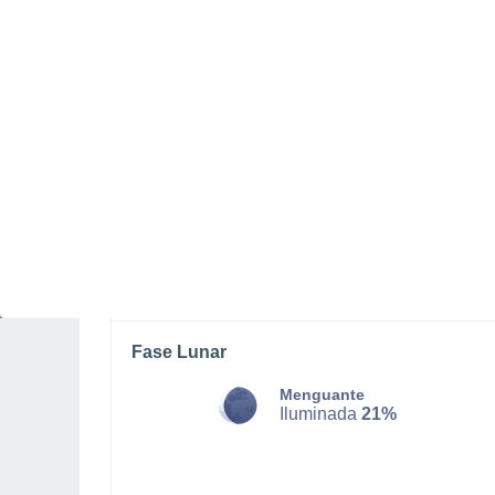
SÁBADO, 08 DE AGOSTO
Por la tarde
Chubascos tormentosos con
cielo parcialmente nuboso
Salida del sol a las
05:38
Puesta del sol a las
18:17
Primera luz a las
05:16
Última luz a las
18:39
Fase Lunar
Menguante
Iluminada
21%