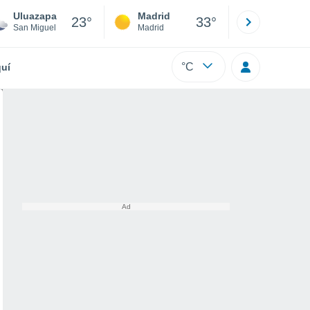
Uluazapa
Madrid
Barcelona
23°
33°
San Miguel
Madrid
Barcelona
°C
uí