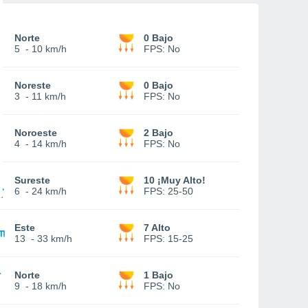
Norte
0 Bajo
5
-
10 km/h
FPS:
No
Noreste
0 Bajo
3
-
11 km/h
FPS:
No
Noroeste
2 Bajo
4
-
14 km/h
FPS:
No
Sureste
10 ¡Muy Alto!
6
-
24 km/h
FPS:
25-50
Este
7 Alto
13
-
33 km/h
FPS:
15-25
Norte
1 Bajo
9
-
18 km/h
FPS:
No