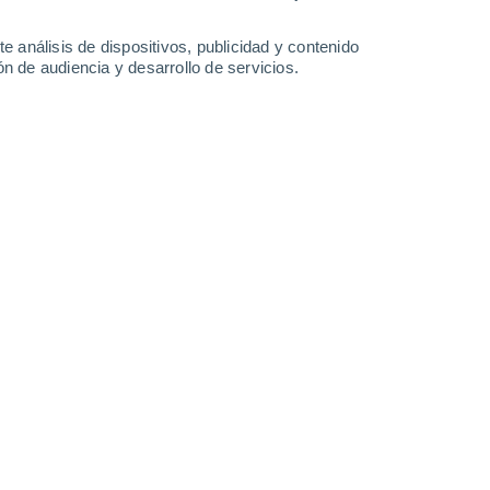
Sábado
8
e análisis de dispositivos, publicidad y contenido
n de audiencia y desarrollo de servicios.
n Uluazapa
24°
Parcialmente nuboso
02:00
Sensación T.
24°
23°
Nubes y claros
05:00
Sensación T.
23°
27°
Nubes y claros
08:00
Sensación T.
29°
31°
Calima
11:00
Sensación T.
32°