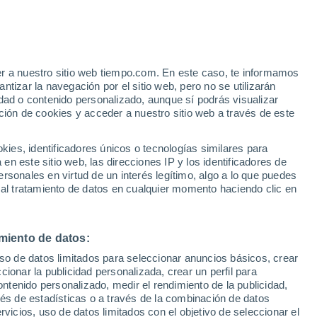
Uluazapa
VIENTO
PRECIPITACIÓN
er a nuestro sitio web tiempo.com. En este caso, te informamos
12
15
18
21
00
03
06
09
12
15
18
21
00
tizar la navegación por el sitio web, pero no se utilizarán
dad o contenido personalizado, aunque sí podrás visualizar
ción de cookies y acceder a nuestro sitio web a través de este
35°
es, identificadores únicos o tecnologías similares para
33°
n este sitio web, las direcciones IP y los identificadores de
32°
32°
31°
31°
rsonales en virtud de un interés legítimo, algo a lo que puedes
 al tratamiento de datos en cualquier momento haciendo clic en
27°
27°
26°
25°
24°
24°
miento de datos:
23°
uso de datos limitados para seleccionar anuncios básicos, crear
ccionar la publicidad personalizada, crear un perfil para
ontenido personalizado, medir el rendimiento de la publicidad,
0.5
vés de estadísticas o a través de la combinación de datos
0.2
0.1
0.1
rvicios, uso de datos limitados con el objetivo de seleccionar el