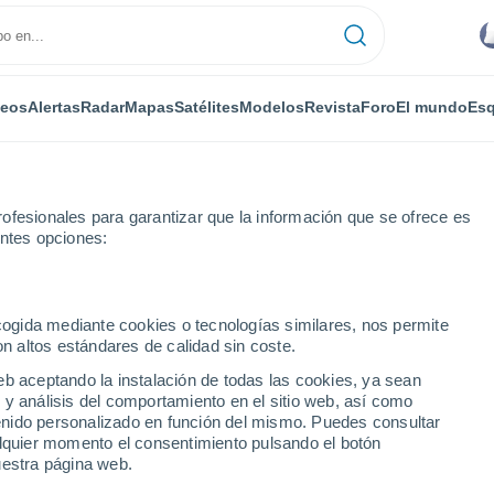
deos
Alertas
Radar
Mapas
Satélites
Modelos
Revista
Foro
El mundo
Esq
ofesionales para garantizar que la información que se ofrece es
entes opciones:
Uluazapa
Por horas
ecogida mediante cookies o tecnologías similares, nos permite
on altos estándares de calidad sin coste.
 por horas
eb aceptando la instalación de todas las cookies, ya sean
 y análisis del comportamiento en el sitio web, así como
ntenido personalizado en función del mismo. Puedes consultar
alquier momento el consentimiento pulsando el botón
uestra página web.