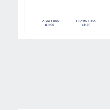
Salida Luna
Puesta Luna
01:09
14:40