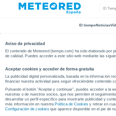
El tiempo
Noticias
Ví
Aviso de privacidad
El contenido de Meteored (tiempo.com) ha sido elaborado por pr
de calidad. Puedes acceder a este sitio web mediante las sigui
Aceptar cookies y acceder de forma gratuita
Inicio
El Salvador
Departamento de San Miguel
La publicidad digital personalizada, basada en la información r
financiar nuestra actividad para seguir ofreciéndote contenido c
El tiempo en Uluazapa
Pulsando el botón "Aceptar y continuar", puedes acceder a la w
nuestras o de nuestros socios, que nos permiten el seguimiento
desarrollar un perfil específico para mostrarte publicidad y co
El Tiempo 1 - 7 días
Por horas
más información en nuestra
Política de Cookies
y retirar en cu
Configuración de cookies
que aparece disponible en el pie de n