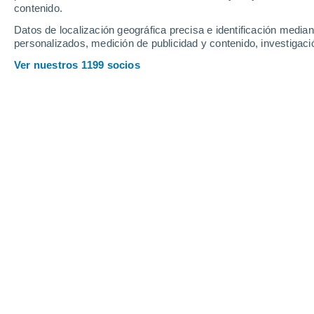
Jueves
6
Viernes
7
contenido.
Datos de localización geográfica precisa e identificación mediant
personalizados, medición de publicidad y contenido, investigació
Ver nuestros 1199 socios
La previsión del tiempo por horas e
JUEVES, 06 DE AGOSTO
Por la mañana
Calima con cielo despejado
Salida del sol a las
05:38
Puesta del sol a las
18:17
Primera luz a las
05:15
Última luz a las
18:40
Fase Lunar