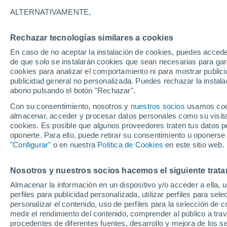
Gráfica del tiempo por horas en 
ALTERNATIVAMENTE,
SÍMBOLO
TEMPERATURA
Rechazar tecnologías similares a cookies
En caso de no aceptar la instalación de cookies, puedes acced
00
03
06
09
12
15
18
21
00
03
06
09
de que solo se instalarán cookies que sean necesarias para garan
cookies para analizar el comportamiento ni para mostrar publici
publicidad general no personalizada. Puedes rechazar la instala
abono pulsando el botón "Rechazar".
34°
Con su consentimiento, nosotros y
nuestros socios
usamos cooki
almacenar, acceder y procesar datos personales como su visita e
32°
31°
cookies. Es posible que algunos proveedores traten tus datos pe
oponerte. Para ello, puede retirar su consentimiento u oponerse
"Configurar"
o en nuestra
Política de Cookies
en este sitio web.
27°
27°
27°
25°
24°
24°
Nosotros y nuestros socios hacemos el siguiente trata
23°
23°
Almacenar la información en un dispositivo y/o acceder a ella, 
perfiles para publicidad personalizada, utilizar perfiles para sele
personalizar el contenido, uso de perfiles para la selección de c
medir el rendimiento del contenido, comprender al público a tra
procedentes de diferentes fuentes, desarrollo y mejora de los se