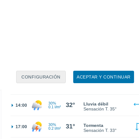
24°
Nubes y claros
02:00
Sensación T.
24°
23°
Nubes y claros
05:00
Sensación T.
22°
27°
Nubes y claros
08:00
Sensación T.
29°
CONFIGURACIÓN
ACEPTAR Y CONTINUAR
30%
32°
Lluvia débil
11:00
0.1 l/m²
Sensación T.
35°
30%
32°
Lluvia débil
14:00
0.1 l/m²
Sensación T.
35°
30%
31°
Tormenta
17:00
0.2 l/m²
Sensación T.
33°