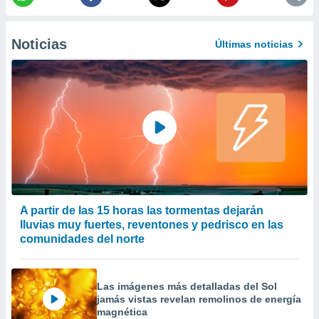
precisa e
ión mediante
Noticias
Últimas noticias
, publicidad
dos,
 publicidad
,
ón de
 desarrollo
s.
tros 1199
ios
A partir de las 15 horas las tormentas dejarán
lluvias muy fuertes, reventones y pedrisco en las
comunidades del norte
Las imágenes más detalladas del Sol
jamás vistas revelan remolinos de energía
magnética