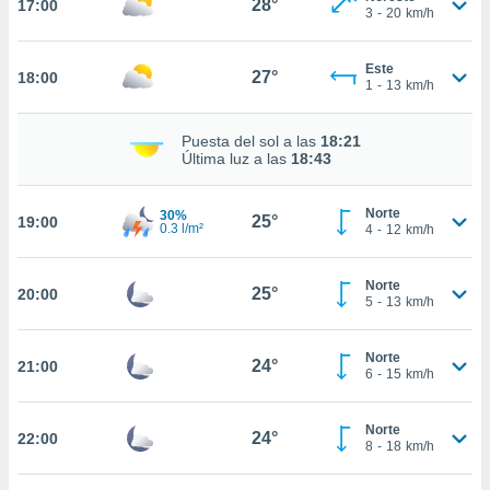
28°
17:00
3
-
20
km/h
nto,
Este
cios
27°
18:00
1
-
13
km/h
kies,
ores únicos
as similares
Puesta del sol a las
18:21
nar,
Última luz a las
18:43
rocesar
onales como
Norte
 este sitio
30%
25°
19:00
0.3 l/m²
4
-
12
km/h
recciones IP
ficadores de
 posible
Norte
25°
20:00
s
5
-
13
km/h
 traten tus
nales en
Norte
 interés
24°
21:00
6
-
15
km/h
go a lo que
nerte. Para
retirar su
Norte
24°
22:00
ento u
8
-
18
km/h
 de datos