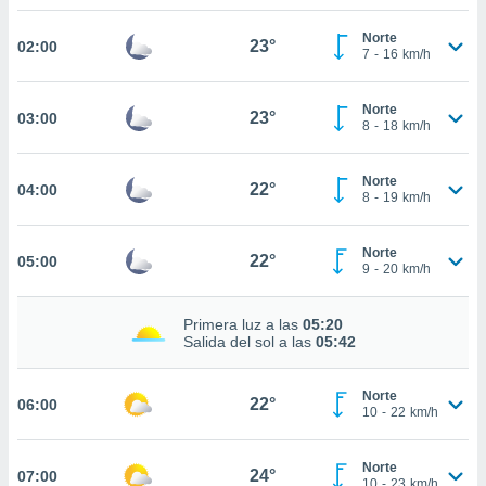
estra
ara seguir
Norte
23°
02:00
e contenido
7
-
16
km/h
stándares
ACEPTAR
sin coste.
Y
Norte
23°
03:00
CONTINUAR
 botón
8
-
18
km/h
continuar",
der a la
CONFIGURACIÓN
Norte
ndo la
22°
04:00
8
-
19
km/h
 de todas
, ya sean
de nuestros
Norte
22°
05:00
 nos
9
-
20
km/h
 y análisis
Primera luz a las
05:20
tamiento en
Salida del sol a las
05:42
b, así como
un perfil
para
Norte
22°
06:00
ublicidad y
10
-
22
km/h
do en
Norte
 mismo.
24°
07:00
10
-
23
km/h