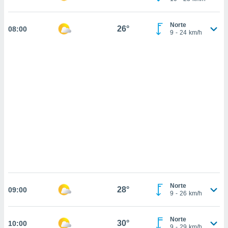
sultar más
 en nuestra
 Cookies
y
Norte
26°
08:00
ualquier
9
-
24
km/h
ento
 botón
ación de
kies
 disponible
e nuestra
.
IVAMENTE,
as
 a cookies
 no aceptar
Norte
28°
09:00
ón de
9
-
26
km/h
uedes
uestro sitio
Norte
.com. En
30°
10:00
9
-
29
km/h