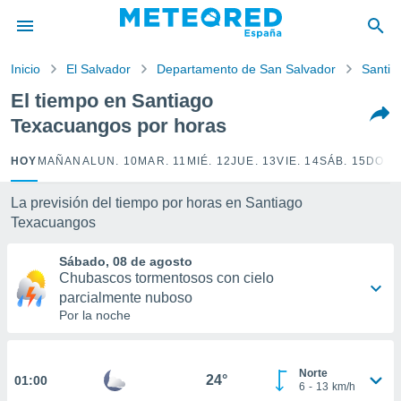
privacidad
o de
Inicio
El Salvador
Departamento de San Salvador
Santia
tiempo.com)
borado por
El tiempo en Santiago
es para
Texacuangos por horas
ue la
 que se
e calidad.
HOY
MAÑANA
LUN. 10
MAR. 11
MIÉ. 12
JUE. 13
VIE. 14
SÁB. 15
DOM.
eder a este
ediante las
La previsión del tiempo por horas en Santiago
opciones:
Texacuangos
ookies y
Sábado, 08 de agosto
e forma
Chubascos tormentosos con cielo
parcialmente nuboso
d digital
Por la noche
ada, basada
mación
ediante
ecnologías
Norte
24°
01:00
6
-
13
km/h
nos permite