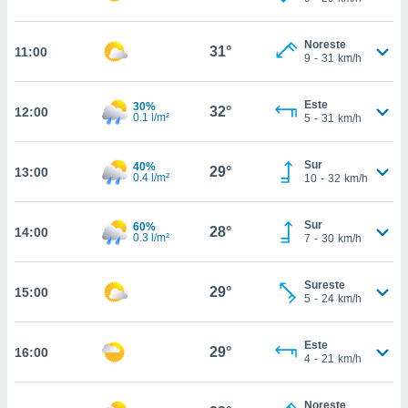
te
 de que
talarán
Noreste
31°
11:00
e sean
9
-
31
km/h
para
a
Este
30%
por el sitio
32°
12:00
0.1 l/m²
5
-
31
km/h
o se
cookies para
Sur
40%
29°
13:00
0.4 l/m²
nto ni para
10
-
32
km/h
licidad o
Sur
60%
ado, aunque
28°
14:00
0.3 l/m²
7
-
30
km/h
sualizar
general no
ada. Puedes
Sureste
29°
15:00
5
-
24
km/h
 instalación
y acceder a
io web a
Este
29°
ste abono
16:00
4
-
21
km/h
 botón
.
Noreste