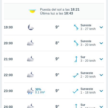
nto,
Puesta del sol a las
18:21
Última luz a las
18:43
cios
kies,
ores únicos
Sureste
9°
19:00
3
-
27
km/h
as similares
nar,
rocesar
Sureste
8°
onales como
20:00
3
-
20
km/h
 este sitio
recciones IP
ficadores de
Sur
9°
21:00
3
-
20
km/h
 posible
s
 traten tus
Suroeste
9°
22:00
nales en
2
-
20
km/h
 interés
go a lo que
nerte. Para
Suroeste
30%
9°
23:00
0.1 l/m²
1
-
18
km/h
retirar su
ento u
Sur
9°
24:00
 de datos