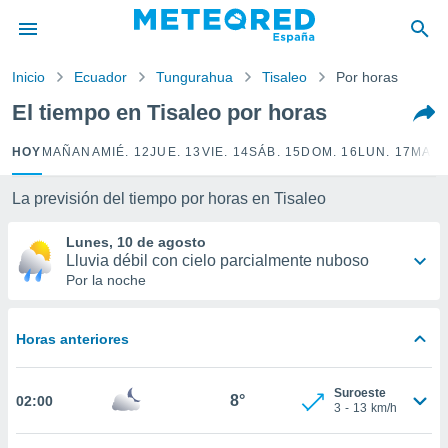
privacidad
o de
Inicio
Ecuador
Tungurahua
Tisaleo
Por horas
tiempo.com)
borado por
El tiempo en Tisaleo por horas
es para
ue la
HOY
MAÑANA
MIÉ. 12
JUE. 13
VIE. 14
SÁB. 15
DOM. 16
LUN. 17
MAR.
 que se
e calidad.
eder a este
La previsión del tiempo por horas en Tisaleo
ediante las
opciones:
Lunes, 10 de agosto
Lluvia débil con cielo parcialmente nuboso
ookies y
Por la noche
e forma
Horas anteriores
d digital
ada, basada
mación
Suroeste
ediante
8°
02:00
3
-
13
km/h
ecnologías
nos permite