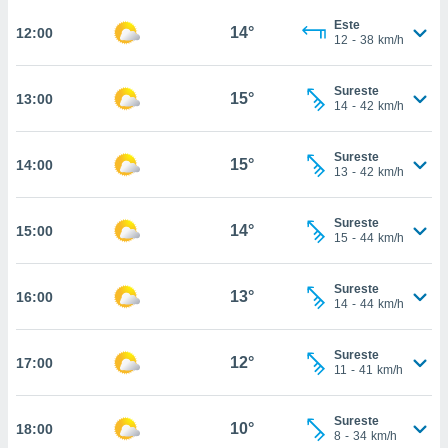
te
 de que
Este
14°
12:00
12
-
38
km/h
talarán
e sean
para
Sureste
15°
13:00
a
14
-
42
km/h
por el sitio
o se
Sureste
cookies para
15°
14:00
13
-
42
km/h
nto ni para
licidad o
Sureste
14°
15:00
15
-
44
km/h
ado, aunque
sualizar
Sureste
general no
13°
16:00
14
-
44
km/h
ada. Puedes
 instalación
y acceder a
Sureste
12°
17:00
io web a
11
-
41
km/h
ste abono
 botón
Sureste
.
10°
18:00
8
-
34
km/h