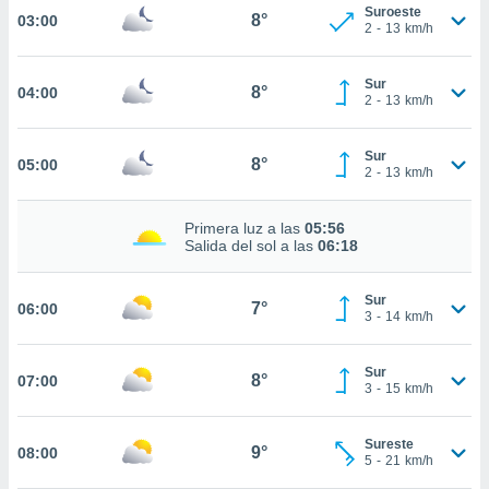
estra
Suroeste
8°
03:00
ara seguir
2
-
13
km/h
e contenido
stándares
ACEPTAR
Sur
sin coste.
8°
04:00
Y
2
-
13
km/h
CONTINUAR
 botón
continuar",
Sur
8°
05:00
der a la
CONFIGURACIÓN
2
-
13
km/h
ndo la
 de todas
, ya sean
Primera luz a las
05:56
Salida del sol a las
06:18
de nuestros
 nos
Sur
7°
06:00
 y análisis
3
-
14
km/h
tamiento en
b, así como
un perfil
Sur
8°
07:00
3
-
15
km/h
para
ublicidad y
Sureste
9°
08:00
do en
5
-
21
km/h
 mismo.