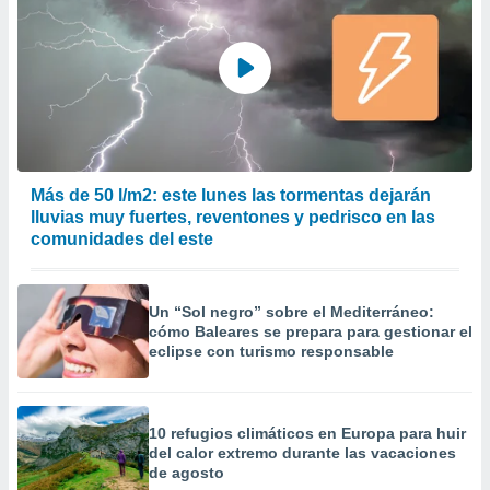
precisa e
ión mediante
, publicidad
dos,
 publicidad
,
ón de
Más de 50 l/m2: este lunes las tormentas dejarán
 desarrollo
lluvias muy fuertes, reventones y pedrisco en las
s.
comunidades del este
tros 1199
ios
Un “Sol negro” sobre el Mediterráneo:
cómo Baleares se prepara para gestionar el
eclipse con turismo responsable
10 refugios climáticos en Europa para huir
del calor extremo durante las vacaciones
de agosto