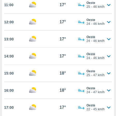
estra
Oeste
17°
11:00
ara seguir
25
-
46
km/h
e contenido
stándares
ACEPTAR
Oeste
sin coste.
17°
12:00
Y
24
-
46
km/h
CONTINUAR
 botón
continuar",
Oeste
17°
13:00
der a la
CONFIGURACIÓN
24
-
46
km/h
ndo la
 de todas
, ya sean
Oeste
17°
14:00
24
-
46
km/h
de nuestros
 nos
Oeste
18°
15:00
 y análisis
25
-
47
km/h
tamiento en
b, así como
un perfil
Oeste
18°
16:00
24
-
47
km/h
para
ublicidad y
Oeste
17°
17:00
do en
22
-
45
km/h
 mismo.