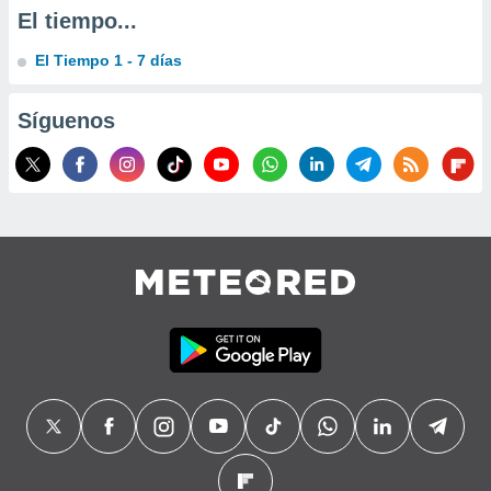
precisa e
El tiempo...
ión mediante
El Tiempo 1 - 7 días
, publicidad
Síguenos
dos,
 publicidad
,
ón de
 desarrollo
s.
tros 1199
ios