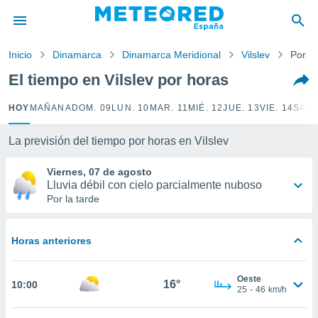
privacidad
o de
Inicio
Dinamarca
Dinamarca Meridional
Vilslev
Por h
tiempo.com)
borado por
El tiempo en Vilslev por horas
es para
ue la
HOY
MAÑANA
DOM. 09
LUN. 10
MAR. 11
MIÉ. 12
JUE. 13
VIE. 14
SÁB.
 que se
e calidad.
eder a este
La previsión del tiempo por horas en Vilslev
ediante las
opciones:
Viernes, 07 de agosto
Lluvia débil con cielo parcialmente nuboso
ookies y
Por la tarde
e forma
Horas anteriores
d digital
ada, basada
mación
Oeste
ediante
16°
10:00
25
-
46
km/h
ecnologías
nos permite