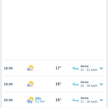
sultar más
 en nuestra
 Cookies
y
ualquier
ento
 botón
ación de
kies
 disponible
e nuestra
.
IVAMENTE,
Oeste
17°
18:00
21
-
41
km/h
as
 a cookies
Oeste
16°
19:00
20
-
39
km/h
 no aceptar
ón de
uedes
Oeste
30%
16°
20:00
uestro sitio
0.2 l/m²
17
-
36
km/h
.com. En