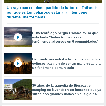
 la
Un rayo cae en pleno partido de fútbol en Tailandia:
da, crear un
por qué es tan peligroso estar a la intemperie
personalizar
durante una tormenta
o, uso de
a la
e contenido
El meteorólogo Sergio Escama avisa que
do, medir el
esta tarde "habrá tormentas con
 de la
fenómenos adversos en 6 comunidades"
medir el
 del
 comprender
 través de
Del miedo ancestral a la ciencia: cómo los
s o a través
eclipses pasaron de ser un mal presagio a
nación de
un fenómeno comunitario
edentes de
fuentes,
y mejora de
os, uso de
30 años de la tragedia de Biescas: el
ados con el
camping se levantó en un barranco que ya
 seleccionar
sufrió dos grandes riadas en el siglo XX
o.
calización