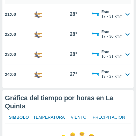
nto,
Este
28°
21:00
17
-
31
km/h
cios
kies,
ores únicos
Este
28°
22:00
17
-
30
km/h
as similares
nar,
rocesar
Este
28°
onales como
23:00
16
-
31
km/h
 este sitio
recciones IP
ficadores de
Este
27°
24:00
13
-
27
km/h
 posible
s
 traten tus
nales en
Gráfica del tiempo por horas en La
 interés
Quinta
go a lo que
nerte. Para
SÍMBOLO
TEMPERATURA
VIENTO
PRECIPITACIÓN
retirar su
ento u
 de datos