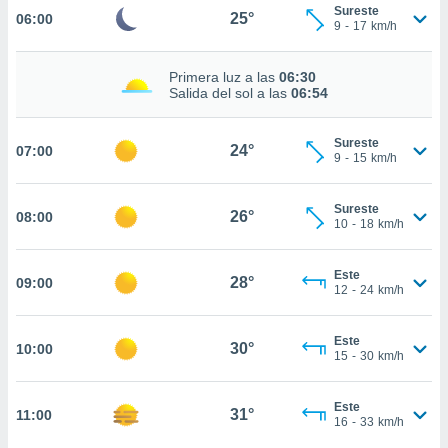
estra
Sureste
25°
06:00
ara seguir
9
-
17
km/h
e contenido
stándares
ACEPTAR
Primera luz a las
06:30
sin coste.
Y
Salida del sol a las
06:54
CONTINUAR
 botón
continuar",
Sureste
24°
07:00
der a la
CONFIGURACIÓN
9
-
15
km/h
ndo la
 de todas
, ya sean
Sureste
26°
08:00
10
-
18
km/h
de nuestros
 nos
Este
28°
09:00
 y análisis
12
-
24
km/h
tamiento en
b, así como
un perfil
Este
30°
10:00
15
-
30
km/h
para
ublicidad y
Este
31°
11:00
do en
16
-
33
km/h
 mismo.