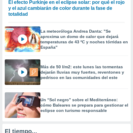
El efecto Purkinje en el eclipse solar: por qué el rojo
precisa e
y el azul cambiarán de color durante la fase de
ión mediante
totalidad
, publicidad
La meteoróloga Andrea Danta: "Se
dos,
aproxima un domo de calor que dejará
 publicidad
temperaturas de 43 ºC y noches tórridas en
,
España"
ón de
 desarrollo
s.
Más de 50 l/m2: este lunes las tormentas
tros 1199
dejarán lluvias muy fuertes, reventones y
ios
pedrisco en las comunidades del este
Un “Sol negro” sobre el Mediterráneo:
cómo Baleares se prepara para gestionar el
eclipse con turismo responsable
El tiempo...