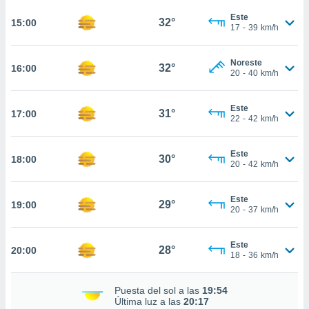
te
 de que
Este
32°
15:00
17
-
39
km/h
talarán
e sean
para
Noreste
32°
16:00
a
20
-
40
km/h
por el sitio
o se
Este
cookies para
31°
17:00
22
-
42
km/h
nto ni para
licidad o
Este
30°
18:00
20
-
42
km/h
ado, aunque
sualizar
Este
general no
29°
19:00
20
-
37
km/h
ada. Puedes
 instalación
y acceder a
Este
28°
20:00
io web a
18
-
36
km/h
ste abono
 botón
Puesta del sol a las
19:54
.
Última luz a las
20:17