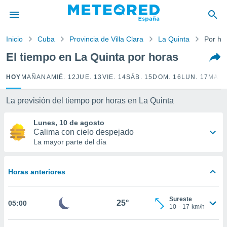
privacidad
o de
Inicio
Cuba
Provincia de Villa Clara
La Quinta
Por ho
tiempo.com)
borado por
El tiempo en La Quinta por horas
es para
ue la
HOY
MAÑANA
MIÉ. 12
JUE. 13
VIE. 14
SÁB. 15
DOM. 16
LUN. 17
MAR.
 que se
e calidad.
eder a este
La previsión del tiempo por horas en La Quinta
ediante las
opciones:
Lunes, 10 de agosto
Calima con cielo despejado
ookies y
La mayor parte del día
e forma
Horas anteriores
d digital
ada, basada
mación
Sureste
ediante
25°
05:00
10
-
17
km/h
ecnologías
nos permite