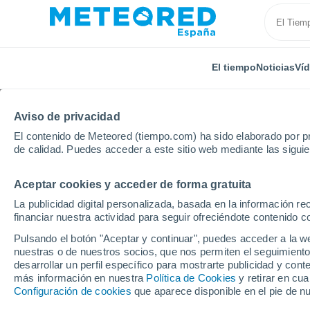
El tiempo
Noticias
Ví
Aviso de privacidad
El contenido de Meteored (tiempo.com) ha sido elaborado por pr
de calidad. Puedes acceder a este sitio web mediante las sigui
Aceptar cookies y acceder de forma gratuita
Inicio
Croacia
Condado de Zadar
Vir
Por h
La publicidad digital personalizada, basada en la información r
financiar nuestra actividad para seguir ofreciéndote contenido c
El tiempo en Vir (Croa
Pulsando el botón "Aceptar y continuar", puedes acceder a la w
nuestras o de nuestros socios, que nos permiten el seguimiento
desarrollar un perfil específico para mostrarte publicidad y co
El Tiempo 1 - 7 días
Por horas
más información en nuestra
Política de Cookies
y retirar en cu
Configuración de cookies
que aparece disponible en el pie de n