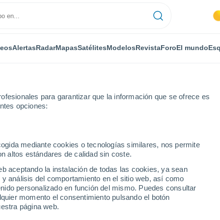
deos
Alertas
Radar
Mapas
Satélites
Modelos
Revista
Foro
El mundo
Esq
ofesionales para garantizar que la información que se ofrece es
entes opciones:
oras
ecogida mediante cookies o tecnologías similares, nos permite
on altos estándares de calidad sin coste.
cia) por horas
eb aceptando la instalación de todas las cookies, ya sean
 y análisis del comportamiento en el sitio web, así como
ntenido personalizado en función del mismo. Puedes consultar
alquier momento el consentimiento pulsando el botón
uestra página web.