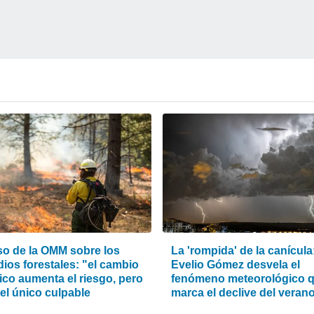
iso de la OMM sobre los
La 'rompida' de la canícula
ios forestales: "el cambio
Evelio Gómez desvela el
ico aumenta el riesgo, pero
fenómeno meteorológico 
el único culpable
marca el declive del veran