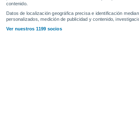
Jueves
6
Viernes
7
contenido.
Datos de localización geográfica precisa e identificación mediant
personalizados, medición de publicidad y contenido, investigació
Ver nuestros 1199 socios
La previsión del tiempo por horas en
JUEVES, 06 DE AGOSTO
6 Alertas ahora
Riesgo Extremo
La mayor parte del día
Soleado
Salida del sol a las
05:52
Puesta del sol a las
20:17
Primera luz a las
05:19
Última luz a las
20:50