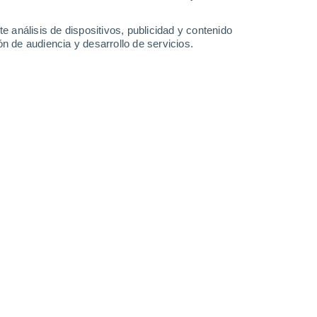
Sábado
8
e análisis de dispositivos, publicidad y contenido
n de audiencia y desarrollo de servicios.
 Vir
28°
Cielo despejado
02:00
Sensación T.
33°
27°
Cielo despejado
05:00
Sensación T.
29°
27°
Nubes y claros
08:00
Sensación T.
29°
28°
Soleado
11:00
Sensación T.
33°