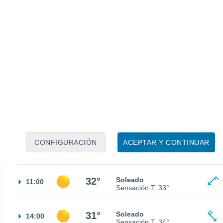
28°
Cielo despejado
02:00
Sensación T.
30°
28°
Cielo despejado
05:00
Sensación T.
29°
CONFIGURACIÓN
ACEPTAR Y CONTINUAR
29°
Soleado
08:00
Sensación T.
30°
32°
Soleado
11:00
Sensación T.
33°
31°
Soleado
14:00
Sensación T.
34°