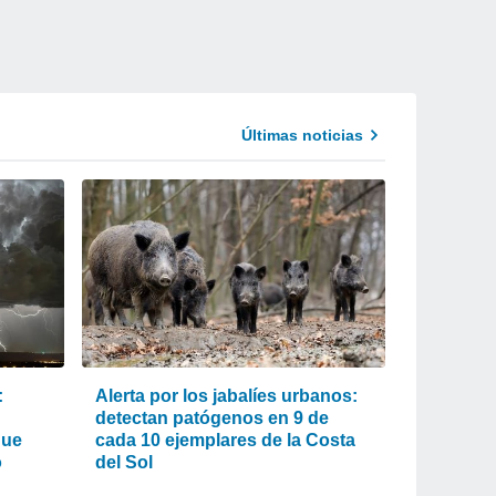
Últimas noticias
:
Alerta por los jabalíes urbanos:
detectan patógenos en 9 de
que
cada 10 ejemplares de la Costa
o
del Sol