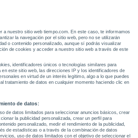
ir
VIENTO
PRECIPITACIÓN
er a nuestro sitio web tiempo.com. En este caso, te informamos
12
15
18
21
00
03
06
09
12
15
18
21
00
tizar la navegación por el sitio web, pero no se utilizarán
dad o contenido personalizado, aunque sí podrás visualizar
ción de cookies y acceder a nuestro sitio web a través de este
es, identificadores únicos o tecnologías similares para
n este sitio web, las direcciones IP y los identificadores de
rsonales en virtud de un interés legítimo, algo a lo que puedes
32°
32°
32°
32°
32°
 al tratamiento de datos en cualquier momento haciendo clic en
31°
31°
30°
30°
29°
29°
28°
28°
miento de datos:
uso de datos limitados para seleccionar anuncios básicos, crear
ccionar la publicidad personalizada, crear un perfil para
ontenido personalizado, medir el rendimiento de la publicidad,
vés de estadísticas o a través de la combinación de datos
rvicios, uso de datos limitados con el objetivo de seleccionar el