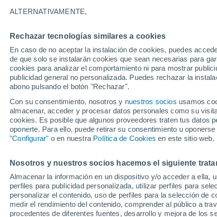
Gráfica del tiempo por horas en V
ALTERNATIVAMENTE,
SÍMBOLO
TEMPERATURA
Rechazar tecnologías similares a cookies
En caso de no aceptar la instalación de cookies, puedes acced
00
03
06
09
12
15
18
21
00
03
06
09
de que solo se instalarán cookies que sean necesarias para garan
cookies para analizar el comportamiento ni para mostrar publici
publicidad general no personalizada. Puedes rechazar la instala
abono pulsando el botón "Rechazar".
Con su consentimiento, nosotros y
nuestros socios
usamos cooki
almacenar, acceder y procesar datos personales como su visita e
cookies. Es posible que algunos proveedores traten tus datos pe
oponerte. Para ello, puede retirar su consentimiento u oponerse
"Configurar"
o en nuestra
Política de Cookies
en este sitio web.
30°
29°
29°
29°
29°
28°
28°
28°
27°
Nosotros y nuestros socios hacemos el siguiente trata
27°
27°
Almacenar la información en un dispositivo y/o acceder a ella, 
perfiles para publicidad personalizada, utilizar perfiles para sele
personalizar el contenido, uso de perfiles para la selección de c
medir el rendimiento del contenido, comprender al público a tra
procedentes de diferentes fuentes, desarrollo y mejora de los se