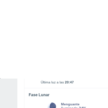
Puesta Luna
15:55
SÁBADO, 08 DE AGOSTO
La mayor parte del día
Soleado
Salida del sol a las
05:54
Puesta del sol a las
20:15
Primera luz a las
05:22
Última luz a las
20:47
Fase Lunar
Menguante