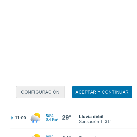
22°
Nubes y claros
02:00
Sensación T.
22°
21°
Nubes y claros
05:00
Sensación T.
21°
CONFIGURACIÓN
ACEPTAR Y CONTINUAR
26°
Nubes y claros
08:00
Sensación T.
27°
50%
29°
Lluvia débil
11:00
0.4 l/m²
Sensación T.
31°