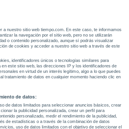
Colón
VIENTO
PRECIPITACIÓN
er a nuestro sitio web tiempo.com. En este caso, te informamos
12
15
18
21
00
03
06
09
12
15
18
21
00
tizar la navegación por el sitio web, pero no se utilizarán
dad o contenido personalizado, aunque sí podrás visualizar
ción de cookies y acceder a nuestro sitio web a través de este
30°
30°
es, identificadores únicos o tecnologías similares para
n este sitio web, las direcciones IP y los identificadores de
29°
rsonales en virtud de un interés legítimo, algo a lo que puedes
27°
 al tratamiento de datos en cualquier momento haciendo clic en
26°
24°
24°
24°
23°
23°
22°
miento de datos:
22°
21°
uso de datos limitados para seleccionar anuncios básicos, crear
ccionar la publicidad personalizada, crear un perfil para
3.9
ontenido personalizado, medir el rendimiento de la publicidad,
vés de estadísticas o a través de la combinación de datos
0.4
rvicios, uso de datos limitados con el objetivo de seleccionar el