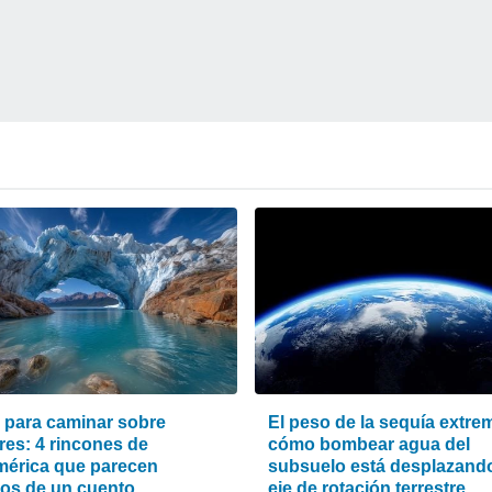
s para caminar sobre
El peso de la sequía extre
res: 4 rincones de
cómo bombear agua del
érica que parecen
subsuelo está desplazando
os de un cuento
eje de rotación terrestre