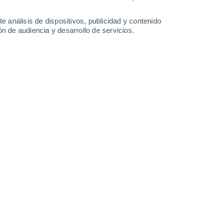
Martes
11
e análisis de dispositivos, publicidad y contenido
n de audiencia y desarrollo de servicios.
n Colón
22°
Parcialmente nuboso
02:00
Sensación T.
23°
22°
Parcialmente nuboso
05:00
Sensación T.
24°
25°
Parcialmente nuboso
08:00
Sensación T.
26°
29°
Nubes y claros
11:00
Sensación T.
29°