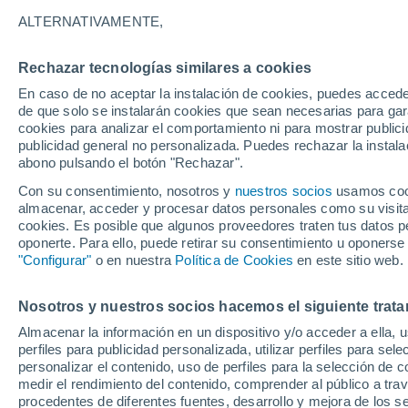
Gráfica del tiempo por horas en 
ALTERNATIVAMENTE,
SÍMBOLO
TEMPERATURA
Rechazar tecnologías similares a cookies
En caso de no aceptar la instalación de cookies, puedes acced
00
03
06
09
12
15
18
21
00
03
06
09
de que solo se instalarán cookies que sean necesarias para garan
cookies para analizar el comportamiento ni para mostrar publici
publicidad general no personalizada. Puedes rechazar la instala
abono pulsando el botón "Rechazar".
Con su consentimiento, nosotros y
nuestros socios
usamos cooki
30°
29°
almacenar, acceder y procesar datos personales como su visita e
cookies. Es posible que algunos proveedores traten tus datos pe
26°
oponerte. Para ello, puede retirar su consentimiento u oponerse
26°
"Configurar"
o en nuestra
Política de Cookies
en este sitio web.
25°
23°
22°
22°
Nosotros y nuestros socios hacemos el siguiente trata
22°
21°
21°
Almacenar la información en un dispositivo y/o acceder a ella, 
perfiles para publicidad personalizada, utilizar perfiles para sele
personalizar el contenido, uso de perfiles para la selección de c
medir el rendimiento del contenido, comprender al público a tra
procedentes de diferentes fuentes, desarrollo y mejora de los se