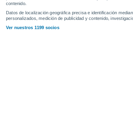
Domingo
9
Lunes
10
contenido.
Datos de localización geográfica precisa e identificación mediant
personalizados, medición de publicidad y contenido, investigació
Ver nuestros 1199 socios
La previsión del tiempo por horas e
DOMINGO, 09 DE AGOSTO
1 Alerta ahora
Riesgo Importante
La mayor parte del día
Nubes y claros
Salida del sol a las
05:27
Puesta del sol a las
17:57
Primera luz a las
05:05
Última luz a las
18:19