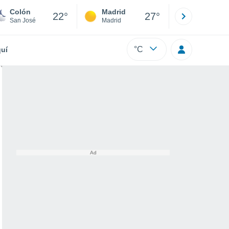
Colón
Madrid
Barcelona
22°
27°
San José
Madrid
Barcelona
°C
uí