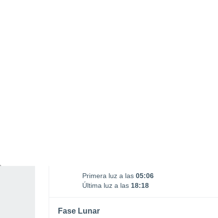
Salida Luna
Puesta Luna
03:12
16:21
MARTES, 11 DE AGOSTO
Por la tarde
Chubascos tormentosos con
cielo parcialmente nuboso
Salida del sol a las
05:27
Puesta del sol a las
17:56
Primera luz a las
05:06
Última luz a las
18:18
Fase Lunar