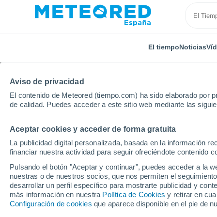
El tiempo
Noticias
Ví
Aviso de privacidad
El contenido de Meteored (tiempo.com) ha sido elaborado por pr
de calidad. Puedes acceder a este sitio web mediante las sigui
Aceptar cookies y acceder de forma gratuita
Inicio
Costa Rica
Provincia de San José
Colón
La publicidad digital personalizada, basada en la información r
financiar nuestra actividad para seguir ofreciéndote contenido c
El tiempo en Colón (C
Pulsando el botón "Aceptar y continuar", puedes acceder a la w
nuestras o de nuestros socios, que nos permiten el seguimiento
desarrollar un perfil específico para mostrarte publicidad y co
El Tiempo 1 - 7 días
Por horas
más información en nuestra
Política de Cookies
y retirar en cu
Configuración de cookies
que aparece disponible en el pie de n