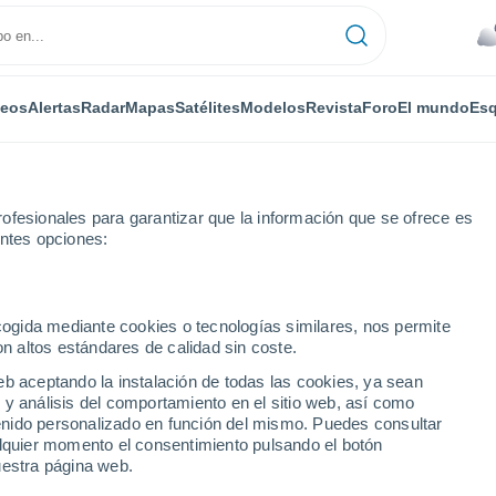
deos
Alertas
Radar
Mapas
Satélites
Modelos
Revista
Foro
El mundo
Esq
ofesionales para garantizar que la información que se ofrece es
entes opciones:
Por horas
ecogida mediante cookies o tecnologías similares, nos permite
on altos estándares de calidad sin coste.
osta Rica) por horas
eb aceptando la instalación de todas las cookies, ya sean
 y análisis del comportamiento en el sitio web, así como
ntenido personalizado en función del mismo. Puedes consultar
alquier momento el consentimiento pulsando el botón
uestra página web.