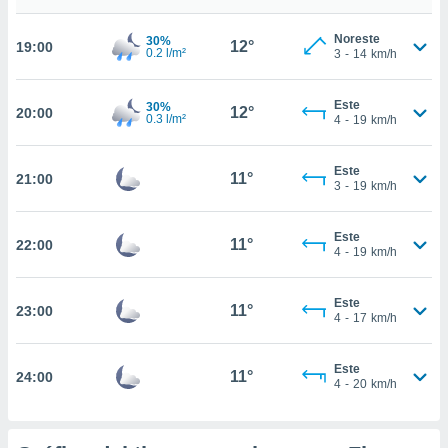
nto,
Noreste
30%
12°
19:00
0.2 l/m²
3
-
14
km/h
cios
kies,
ores únicos
Este
30%
12°
20:00
0.3 l/m²
4
-
19
km/h
as similares
nar,
rocesar
Este
11°
onales como
21:00
3
-
19
km/h
 este sitio
recciones IP
ficadores de
Este
11°
22:00
4
-
19
km/h
 posible
s
 traten tus
Este
11°
23:00
nales en
4
-
17
km/h
 interés
go a lo que
nerte. Para
Este
11°
24:00
4
-
20
km/h
retirar su
ento u
 de datos