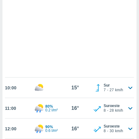
sultar más
 en nuestra
 Cookies
y
ualquier
ento
 botón
ación de
kies
 disponible
e nuestra
.
IVAMENTE,
Sur
15°
10:00
7
-
27
km/h
as
 a cookies
Suroeste
80%
16°
11:00
0.2 l/m²
8
-
28
km/h
 no aceptar
ón de
uedes
Suroeste
90%
16°
12:00
uestro sitio
0.6 l/m²
8
-
30
km/h
.com. En