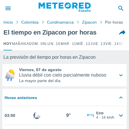
privacidad
o de
Inicio
Colombia
Cundinamarca
Zipacon
Por horas
tiempo.com)
borado por
El tiempo en Zipacon por horas
es para
ue la
HOY
MAÑANA
DOM. 09
LUN. 10
MAR. 11
MIÉ. 12
JUE. 13
VIE. 14
SÁB.
 que se
e calidad.
eder a este
La previsión del tiempo por horas en Zipacon
ediante las
opciones:
Viernes, 07 de agosto
Lluvia débil con cielo parcialmente nuboso
ookies y
La mayor parte del día
e forma
Horas anteriores
d digital
ada, basada
mación
Este
ediante
9°
03:00
4
-
16
km/h
ecnologías
nos permite