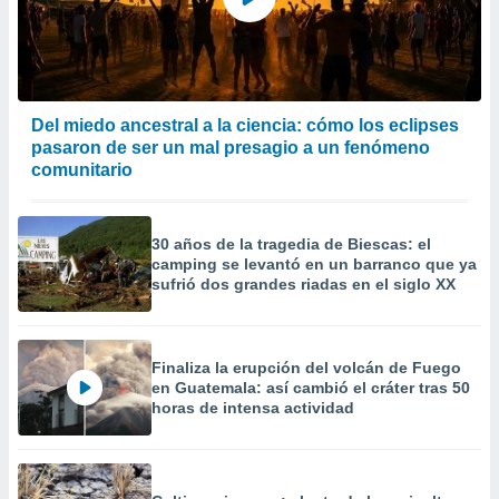
precisa e
ión mediante
, publicidad
dos,
Del miedo ancestral a la ciencia: cómo los eclipses
 publicidad
pasaron de ser un mal presagio a un fenómeno
,
comunitario
ón de
 desarrollo
s.
30 años de la tragedia de Biescas: el
tros 1199
camping se levantó en un barranco que ya
ios
sufrió dos grandes riadas en el siglo XX
Finaliza la erupción del volcán de Fuego
en Guatemala: así cambió el cráter tras 50
horas de intensa actividad