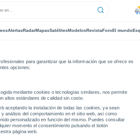
deos
Alertas
Radar
Mapas
Satélites
Modelos
Revista
Foro
El mundo
Esq
ofesionales para garantizar que la información que se ofrece es
entes opciones:
Por horas
ecogida mediante cookies o tecnologías similares, nos permite
on altos estándares de calidad sin coste.
(Los Lagos) por horas
eb aceptando la instalación de todas las cookies, ya sean
 y análisis del comportamiento en el sitio web, así como
ntenido personalizado en función del mismo. Puedes consultar
alquier momento el consentimiento pulsando el botón
uestra página web.