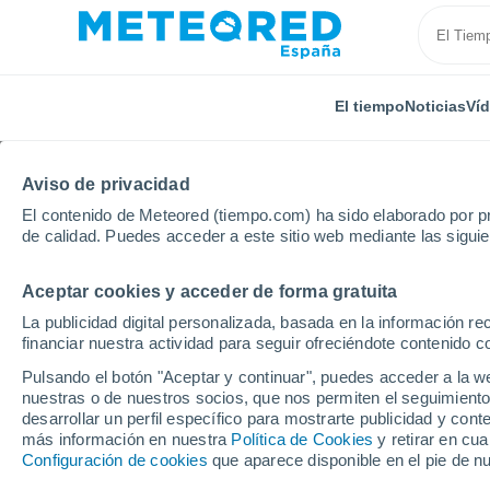
El tiempo
Noticias
Ví
Aviso de privacidad
El contenido de Meteored (tiempo.com) ha sido elaborado por pr
de calidad. Puedes acceder a este sitio web mediante las sigui
Aceptar cookies y acceder de forma gratuita
Inicio
Chile
Región de Los Lagos
Rupanco
La publicidad digital personalizada, basada en la información r
financiar nuestra actividad para seguir ofreciéndote contenido c
El tiempo en Rupanco 
Pulsando el botón "Aceptar y continuar", puedes acceder a la w
nuestras o de nuestros socios, que nos permiten el seguimiento
desarrollar un perfil específico para mostrarte publicidad y co
El Tiempo 1 - 7 días
Por horas
más información en nuestra
Política de Cookies
y retirar en cu
Configuración de cookies
que aparece disponible en el pie de n