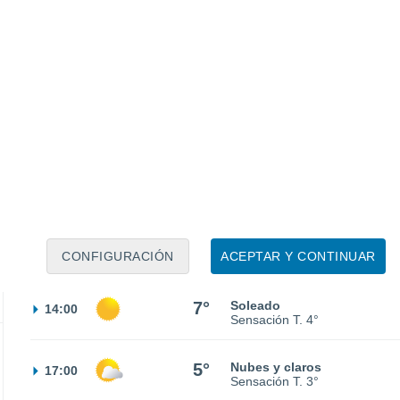
40%
3°
Lluvia débil
02:00
0.1 l/m²
Sensación T.
4°
2°
Parcialmente nuboso
05:00
Sensación T.
2°
3°
Parcialmente nuboso
08:00
Sensación T.
1°
5°
Nubes y claros
11:00
CONFIGURACIÓN
ACEPTAR Y CONTINUAR
Sensación T.
2°
7°
Soleado
14:00
Sensación T.
4°
5°
Nubes y claros
17:00
Sensación T.
3°