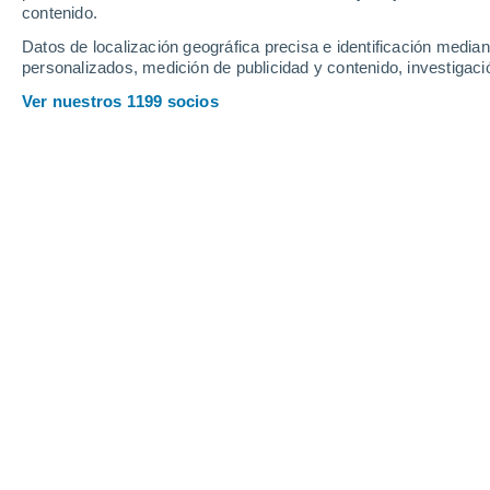
Viernes
7
Sábado
8
contenido.
Datos de localización geográfica precisa e identificación mediant
personalizados, medición de publicidad y contenido, investigació
Ver nuestros 1199 socios
La previsión del tiempo por horas 
VIERNES, 07 DE AGOSTO
La mayor parte del día
Lluvia moderada con cielo
parcialmente nuboso
Salida del sol a las
07:50
Puesta del sol a las
18:02
Primera luz a las
07:21
Última luz a las
18:31
Fase Lunar