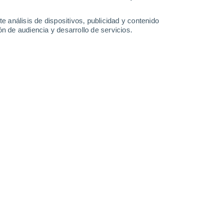
Domingo
9
e análisis de dispositivos, publicidad y contenido
n de audiencia y desarrollo de servicios.
en Rupanco
90%
5°
Lluvia débil
02:00
3.4 l/m²
Sensación T.
2°
90%
5°
Lluvia débil
05:00
4.9 l/m²
Sensación T.
2°
90%
5°
Lluvia débil
08:00
2.7 l/m²
Sensación T.
2°
90%
5°
Lluvia débil
11:00
3.8 l/m²
Sensación T.
2°
90%