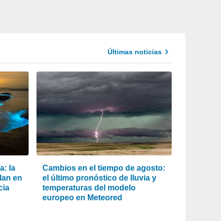
Últimas noticias
a: la
Cambios en el tiempo de agosto:
llan en
el último pronóstico de lluvia y
cia
temperaturas del modelo
europeo en Meteored