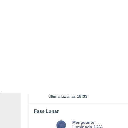
DOMINGO, 09 DE AGOSTO
1 Alerta pasado mañana
Riesgo Moderado
De madrugada
Lluvia débil con cielo
parcialmente nuboso
Salida del sol a las
07:47
Puesta del sol a las
18:04
Primera luz a las
07:19
Última luz a las
18:33
Fase Lunar
Menguante
Iluminada
13%