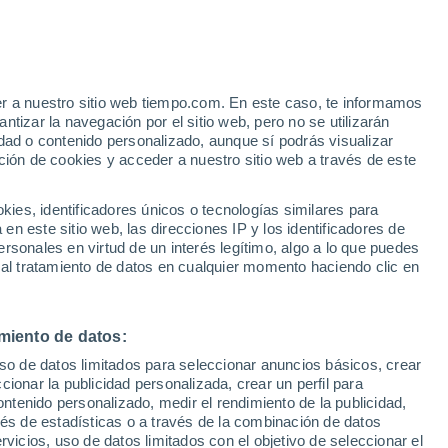
Rupanco
VIENTO
PRECIPITACIÓN
er a nuestro sitio web tiempo.com. En este caso, te informamos
12
15
18
21
00
03
06
09
12
15
18
21
00
tizar la navegación por el sitio web, pero no se utilizarán
dad o contenido personalizado, aunque sí podrás visualizar
ción de cookies y acceder a nuestro sitio web a través de este
es, identificadores únicos o tecnologías similares para
n este sitio web, las direcciones IP y los identificadores de
rsonales en virtud de un interés legítimo, algo a lo que puedes
7°
 al tratamiento de datos en cualquier momento haciendo clic en
5°
5°
3°
3°
3°
3°
3°
3°
3°
3°
2°
miento de datos:
2°
uso de datos limitados para seleccionar anuncios básicos, crear
ccionar la publicidad personalizada, crear un perfil para
ontenido personalizado, medir el rendimiento de la publicidad,
4.7
vés de estadísticas o a través de la combinación de datos
3.9
3
2.5
rvicios, uso de datos limitados con el objetivo de seleccionar el
0.2
0.1