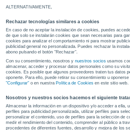
Gráfica del tiempo por horas en 
ALTERNATIVAMENTE,
SÍMBOLO
TEMPERATURA
Rechazar tecnologías similares a cookies
En caso de no aceptar la instalación de cookies, puedes acced
00
03
06
09
12
15
18
21
00
03
06
09
de que solo se instalarán cookies que sean necesarias para garan
cookies para analizar el comportamiento ni para mostrar publici
publicidad general no personalizada. Puedes rechazar la instala
abono pulsando el botón "Rechazar".
Con su consentimiento, nosotros y
nuestros socios
usamos cooki
almacenar, acceder y procesar datos personales como su visita e
cookies. Es posible que algunos proveedores traten tus datos pe
oponerte. Para ello, puede retirar su consentimiento u oponerse
5°
"Configurar"
o en nuestra
5°
Política de Cookies
en este sitio web.
5°
5°
4°
3°
Nosotros y nuestros socios hacemos el siguiente trata
2°
1°
1°
1°
0°
Almacenar la información en un dispositivo y/o acceder a ella, 
perfiles para publicidad personalizada, utilizar perfiles para sele
personalizar el contenido, uso de perfiles para la selección de c
6.8
6.1
5.7
4.9
4.7
4.4
medir el rendimiento del contenido, comprender al público a tra
3.8
3.4
3.2
3
2.7
procedentes de diferentes fuentes, desarrollo y mejora de los se