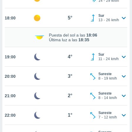
14
-
29
km/h
te
 de que
talarán
Sur
5°
18:00
e sean
13
-
26
km/h
para
a
Puesta del sol a las
18:06
por el sitio
Última luz a las
18:35
o se
cookies para
Sur
4°
19:00
nto ni para
11
-
24
km/h
licidad o
Sureste
ado, aunque
3°
20:00
8
-
19
km/h
sualizar
general no
ada. Puedes
Sureste
2°
21:00
 instalación
8
-
14
km/h
y acceder a
io web a
Sureste
ste abono
1°
22:00
7
-
12
km/h
 botón
.