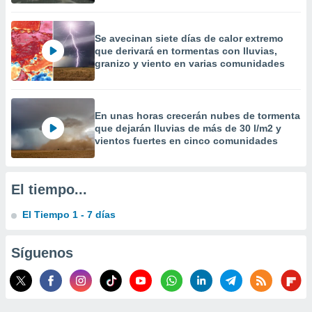
precisa e
ión mediante
Se avecinan siete días de calor extremo
, publicidad
que derivará en tormentas con lluvias,
granizo y viento en varias comunidades
dos,
 publicidad
,
ón de
En unas horas crecerán nubes de tormenta
que dejarán lluvias de más de 30 l/m2 y
 desarrollo
vientos fuertes en cinco comunidades
s.
tros 1199
ios
El tiempo...
El Tiempo 1 - 7 días
Síguenos