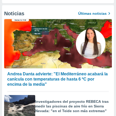
 la
Noticias
da, crear un
Últimas noticias
personalizar
o, uso de
a la
e contenido
do, medir el
 de la
medir el
 del
 comprender
 través de
s o a través
nación de
Andrea Danta advierte: "El Mediterráneo acabará la
edentes de
canícula con temperaturas de hasta 6 ºC por
fuentes,
encima de la media"
y mejora de
os, uso de
ados con el
Investigadores del proyecto REBECA tras
 seleccionar
medir las piscinas de aire frío en Sierra
o.
Nevada: "en el Teide son más extremas"
calización