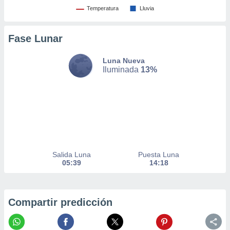
er momento
Temperatura
Lluvia
ic en
o en
Fase Lunar
 Cookies
en
eb.
Luna Nueva
Iluminada
13%
y
socios
el
to de
la
 en un
Salida Luna
Puesta Luna
 y/o acceder
05:39
14:18
 de datos
ara
 anuncios
ar perfiles
Compartir predicción
idad
a, utilizar
a