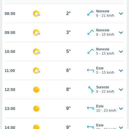
estra
ara seguir
Noreste
e contenido
2°
08:00
8
-
21
km/h
stándares
ACEPTAR
sin coste.
Y
Noreste
CONTINUAR
3°
09:00
 botón
8
-
15
km/h
continuar",
der a la
CONFIGURACIÓN
ndo la
Noreste
5°
10:00
5
-
15
km/h
 de todas
, ya sean
de nuestros
Este
6°
11:00
 nos
5
-
15
km/h
 y análisis
tamiento en
Sureste
8°
12:00
9
-
22
km/h
b, así como
un perfil
para
Este
9°
13:00
ublicidad y
10
-
23
km/h
do en
Este
 mismo.
9°
14:00