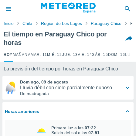
privacidad
o de
Inicio
Chile
Región de Los Lagos
Paraguay Chico
Po
tiempo.com)
borado por
El tiempo en Paraguay Chico por
es para
horas
ue la
 que se
e calidad.
HOY
MAÑANA
MAR. 11
MIÉ. 12
JUE. 13
VIE. 14
SÁB. 15
DOM. 16
LUN.
eder a este
ediante las
La previsión del tiempo por horas en Paraguay Chico
opciones:
Domingo, 09 de agosto
ookies y
Lluvia débil con cielo parcialmente nuboso
e forma
De madrugada
d digital
ada, basada
Horas anteriores
mación
ediante
ecnologías
Primera luz a las
07:22
nos permite
Salida del sol a las
07:51