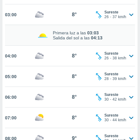
estra
ara seguir
Sureste
e contenido
8°
03:00
26
-
37
km/h
stándares
ACEPTAR
sin coste.
Y
Primera luz a las
03:03
CONTINUAR
 botón
Salida del sol a las
04:13
continuar",
der a la
CONFIGURACIÓN
ndo la
Sureste
8°
04:00
26
-
38
km/h
 de todas
, ya sean
de nuestros
Sureste
8°
05:00
 nos
28
-
39
km/h
 y análisis
tamiento en
Sureste
8°
06:00
30
-
42
km/h
b, así como
un perfil
para
Sureste
8°
07:00
ublicidad y
30
-
44
km/h
do en
Sureste
 mismo.
9°
08:00