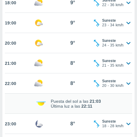
Sureste
9°
18:00
22
-
36
km/h
nto,
cios
Sureste
9°
19:00
23
-
34
km/h
kies,
ores únicos
as similares
Sureste
9°
nar,
20:00
24
-
35
km/h
rocesar
onales como
 este sitio
Sureste
8°
21:00
21
-
35
km/h
recciones IP
ficadores de
 posible
Sureste
8°
22:00
s
20
-
30
km/h
 traten tus
nales en
 interés
Puesta del sol a las
21:03
Última luz a las
22:11
go a lo que
nerte. Para
retirar su
Sureste
8°
23:00
ento u
18
-
28
km/h
 de datos