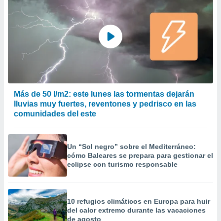
precisa e
ión mediante
, publicidad
dos,
 publicidad
,
ón de
 desarrollo
Más de 50 l/m2: este lunes las tormentas dejarán
s.
lluvias muy fuertes, reventones y pedrisco en las
comunidades del este
tros 1199
ios
Un “Sol negro” sobre el Mediterráneo:
cómo Baleares se prepara para gestionar el
eclipse con turismo responsable
10 refugios climáticos en Europa para huir
del calor extremo durante las vacaciones
de agosto