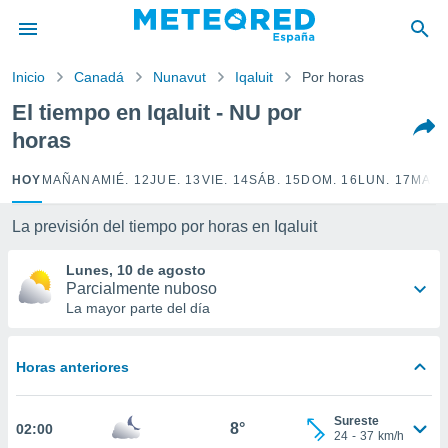
privacidad
o de
Inicio
Canadá
Nunavut
Iqaluit
Por horas
tiempo.com)
borado por
El tiempo en Iqaluit - NU por
es para
horas
ue la
 que se
e calidad.
HOY
MAÑANA
MIÉ. 12
JUE. 13
VIE. 14
SÁB. 15
DOM. 16
LUN. 17
MAR.
eder a este
ediante las
La previsión del tiempo por horas en Iqaluit
opciones:
Lunes, 10 de agosto
ookies y
Parcialmente nuboso
e forma
La mayor parte del día
d digital
ada, basada
Horas anteriores
mación
ediante
ecnologías
Sureste
8°
02:00
nos permite
24
-
37
km/h