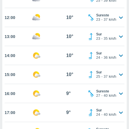
25
-
39
km/h
te
 de que
talarán
Sureste
10°
12:00
e sean
23
-
37
km/h
para
a
Sur
por el sitio
10°
13:00
23
-
35
km/h
o se
cookies para
Sur
10°
14:00
nto ni para
24
-
36
km/h
licidad o
Sur
ado, aunque
10°
15:00
25
-
37
km/h
sualizar
general no
ada. Puedes
Sureste
9°
16:00
 instalación
27
-
40
km/h
y acceder a
io web a
Sur
ste abono
9°
17:00
24
-
40
km/h
 botón
.