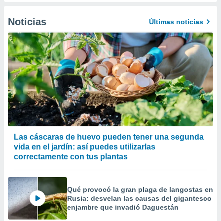
er momento
ic en
Noticias
Últimas noticias
o en
 Cookies
en
eb.
y
socios
el
to de
la
Las cáscaras de huevo pueden tener una segunda
 en un
vida en el jardín: así puedes utilizarlas
 y/o acceder
correctamente con tus plantas
 de datos
ara
 anuncios
Qué provocó la gran plaga de langostas en
ar perfiles
Rusia: desvelan las causas del gigantesco
idad
enjambre que invadió Daguestán
a, utilizar
a