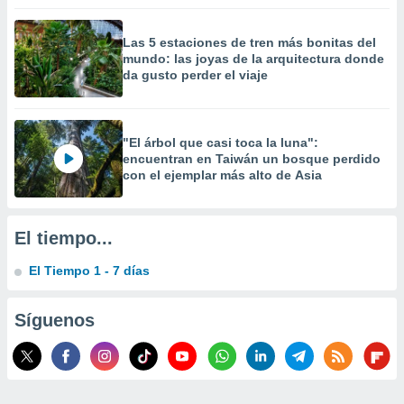
 la
Las 5 estaciones de tren más bonitas del
da, crear un
mundo: las joyas de la arquitectura donde
personalizar
da gusto perder el viaje
o, uso de
a la
e contenido
do, medir el
"El árbol que casi toca la luna":
 de la
encuentran en Taiwán un bosque perdido
medir el
con el ejemplar más alto de Asia
 del
 comprender
 través de
s o a través
El tiempo...
nación de
edentes de
El Tiempo 1 - 7 días
fuentes,
y mejora de
Síguenos
os, uso de
ados con el
 seleccionar
o.
calización