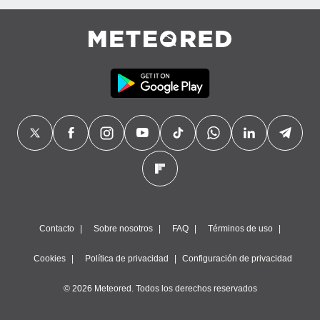
precisa e
ión mediante
, publicidad
dos,
 publicidad
,
ón de
 desarrollo
s.
tros 1199
ios
Contacto
Sobre nosotros
FAQ
Términos de uso
Cookies
Política de privacidad
Configuración de privacidad
© 2026 Meteored. Todos los derechos reservados