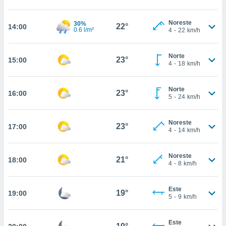
estra
ara seguir
e contenido
Noreste
30%
22°
14:00
0.6 l/m²
4
-
22
km/h
stándares
ACEPTAR
sin coste.
Y
CONTINUAR
Norte
 botón
23°
15:00
4
-
18
km/h
continuar",
der a la
CONFIGURACIÓN
ndo la
Norte
23°
16:00
 de todas
5
-
24
km/h
, ya sean
de nuestros
Noreste
 nos
23°
17:00
4
-
14
km/h
 y análisis
tamiento en
Noreste
21°
18:00
b, así como
4
-
8
km/h
un perfil
para
Este
ublicidad y
19°
19:00
5
-
9
km/h
do en
 mismo.
Este