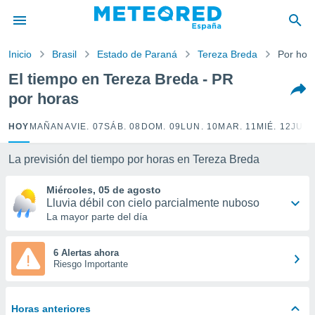
privacidad
o de
Inicio
Brasil
Estado de Paraná
Tereza Breda
Por hor
tiempo.com)
borado por
El tiempo en Tereza Breda - PR
es para
por horas
ue la
 que se
e calidad.
HOY
MAÑANA
VIE. 07
SÁB. 08
DOM. 09
LUN. 10
MAR. 11
MIÉ. 12
JUE.
eder a este
ediante las
La previsión del tiempo por horas en Tereza Breda
opciones:
Miércoles, 05 de agosto
ookies y
Lluvia débil con cielo parcialmente nuboso
e forma
La mayor parte del día
d digital
ada, basada
6 Alertas ahora
Riesgo Importante
mación
ediante
ecnologías
nos permite
Horas anteriores