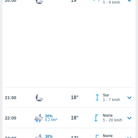
19°
20:00
sultar más
5
-
9
km/h
 en nuestra
 Cookies
y
ualquier
ento
 botón
ación de
kies
 disponible
e nuestra
.
IVAMENTE,
Sur
as
18°
21:00
1
-
7
km/h
 a cookies
 no aceptar
Norte
30%
ón de
18°
22:00
0.2 l/m²
5
-
20
km/h
uedes
uestro sitio
.com. En
Norte
30%