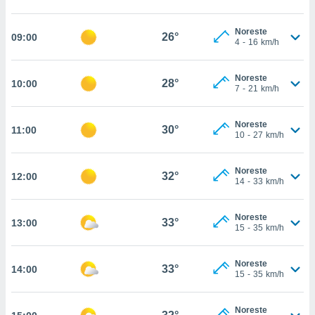
estra
ara seguir
e contenido
Noreste
26°
09:00
4
-
16
km/h
stándares
ACEPTAR
sin coste.
Y
CONTINUAR
Noreste
 botón
28°
10:00
7
-
21
km/h
continuar",
der a la
CONFIGURACIÓN
ndo la
Noreste
30°
11:00
 de todas
10
-
27
km/h
, ya sean
de nuestros
Noreste
 nos
32°
12:00
14
-
33
km/h
 y análisis
tamiento en
Noreste
33°
13:00
b, así como
15
-
35
km/h
un perfil
para
Noreste
ublicidad y
33°
14:00
15
-
35
km/h
do en
 mismo.
Noreste