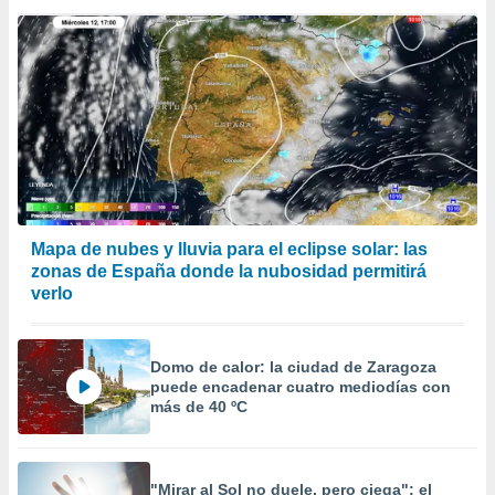
 la
da, crear un
personalizar
o, uso de
a la
e contenido
do, medir el
 de la
medir el
 del
 comprender
Mapa de nubes y lluvia para el eclipse solar: las
 través de
zonas de España donde la nubosidad permitirá
s o a través
verlo
nación de
edentes de
fuentes,
Domo de calor: la ciudad de Zaragoza
y mejora de
puede encadenar cuatro mediodías con
os, uso de
más de 40 ºC
ados con el
 seleccionar
o.
calización
"Mirar al Sol no duele, pero ciega": el