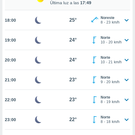
te
Última luz a las
17:49
 de que
talarán
Noreste
e sean
25°
18:00
8
-
23
km/h
para
a
por el sitio
Norte
24°
19:00
o se
10
-
20
km/h
cookies para
Norte
nto ni para
24°
20:00
10
-
21
km/h
licidad o
ado, aunque
Norte
23°
21:00
sualizar
9
-
20
km/h
general no
ada. Puedes
Norte
 instalación
23°
22:00
8
-
19
km/h
y acceder a
io web a
ste abono
Norte
22°
23:00
8
-
18
km/h
 botón
.