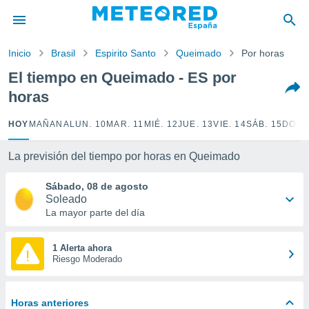
privacidad
o de
Inicio
Brasil
Espirito Santo
Queimado
Por horas
tiempo.com)
borado por
El tiempo en Queimado - ES por
es para
horas
ue la
 que se
e calidad.
HOY
MAÑANA
LUN. 10
MAR. 11
MIÉ. 12
JUE. 13
VIE. 14
SÁB. 15
DOM.
eder a este
ediante las
La previsión del tiempo por horas en Queimado
opciones:
Sábado, 08 de agosto
ookies y
Soleado
e forma
La mayor parte del día
d digital
ada, basada
1 Alerta ahora
Riesgo Moderado
mación
ediante
ecnologías
nos permite
Horas anteriores