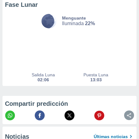
Fase Lunar
er momento
ic en
o en
Menguante
Iluminada
22%
 Cookies
en
eb.
y
socios
el
to de
Salida Luna
Puesta Luna
02:06
13:03
la
 en un
 y/o acceder
 de datos
Compartir predicción
ara
 anuncios
ar perfiles
idad
a, utilizar
Noticias
Últimas noticias
a