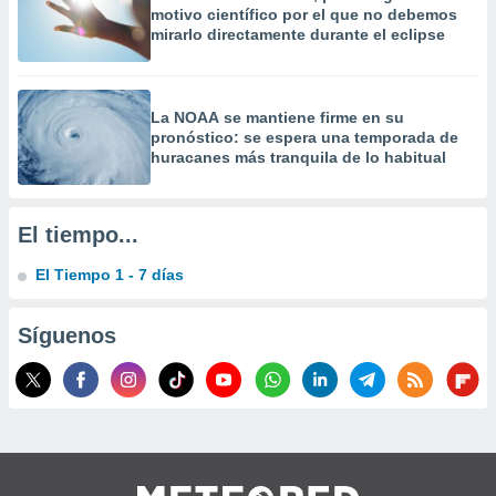
motivo científico por el que no debemos
precisa e
mirarlo directamente durante el eclipse
ión mediante
, publicidad
La NOAA se mantiene firme en su
dos,
pronóstico: se espera una temporada de
 publicidad
huracanes más tranquila de lo habitual
,
ón de
 desarrollo
s.
El tiempo...
tros 1199
El Tiempo 1 - 7 días
ios
Síguenos