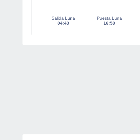
Salida Luna
Puesta Luna
04:43
16:58