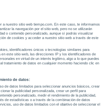
Piracuruca
VIENTO
PRECIPITACIÓN
er a nuestro sitio web tiempo.com. En este caso, te informamos
12
15
18
21
00
03
06
09
12
15
18
21
00
tizar la navegación por el sitio web, pero no se utilizarán
dad o contenido personalizado, aunque sí podrás visualizar
ción de cookies y acceder a nuestro sitio web a través de este
36°
36°
35°
34°
es, identificadores únicos o tecnologías similares para
33°
33°
n este sitio web, las direcciones IP y los identificadores de
31°
rsonales en virtud de un interés legítimo, algo a lo que puedes
 al tratamiento de datos en cualquier momento haciendo clic en
28°
28°
26°
26°
25°
24°
miento de datos:
uso de datos limitados para seleccionar anuncios básicos, crear
ccionar la publicidad personalizada, crear un perfil para
ontenido personalizado, medir el rendimiento de la publicidad,
vés de estadísticas o a través de la combinación de datos
rvicios, uso de datos limitados con el objetivo de seleccionar el