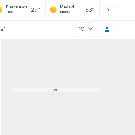
Piracuruca
Madrid
Barcelona
29°
33°
Piauí
Madrid
Barcelona
°C
uí