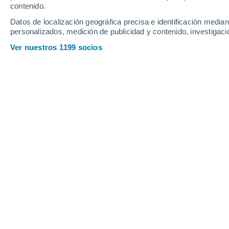
Domingo
9
Lunes
10
contenido.
Datos de localización geográfica precisa e identificación mediant
personalizados, medición de publicidad y contenido, investigació
Ver nuestros 1199 socios
La previsión del tiempo por horas e
DOMINGO, 09 DE AGOSTO
La mayor parte del día
Nubes y claros
Salida del sol a las
05:53
Puesta del sol a las
17:51
Primera luz a las
05:31
Última luz a las
18:12
Fase Lunar