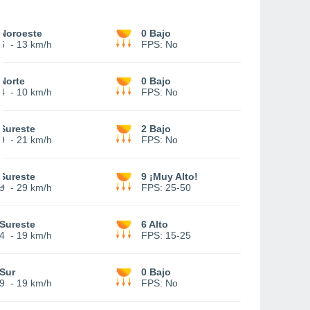
Noroeste
0 Bajo
6
-
13 km/h
FPS:
No
Norte
0 Bajo
4
-
10 km/h
FPS:
No
Sureste
2 Bajo
9
-
21 km/h
FPS:
No
Sureste
9 ¡Muy Alto!
9
-
29 km/h
FPS:
25-50
Sureste
6 Alto
4
-
19 km/h
FPS:
15-25
Sur
0 Bajo
9
-
19 km/h
FPS:
No