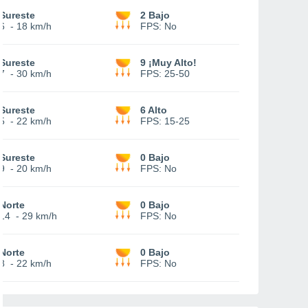
Sureste
2 Bajo
6
-
18 km/h
FPS:
No
Sureste
9 ¡Muy Alto!
7
-
30 km/h
FPS:
25-50
Sureste
6 Alto
5
-
22 km/h
FPS:
15-25
Sureste
0 Bajo
9
-
20 km/h
FPS:
No
Norte
0 Bajo
14
-
29 km/h
FPS:
No
Norte
0 Bajo
8
-
22 km/h
FPS:
No