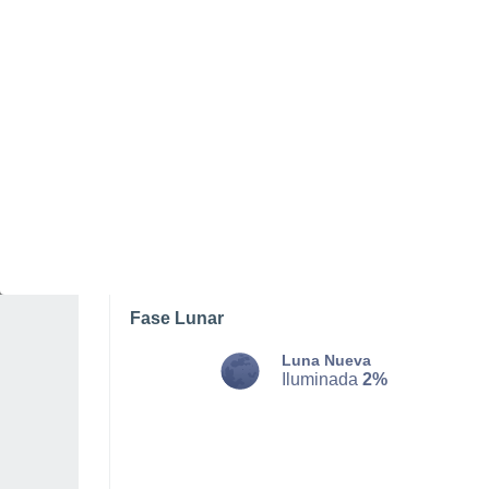
MARTES, 11 DE AGOSTO
La mayor parte del día
Nubes y claros
Salida del sol a las
05:52
Puesta del sol a las
17:51
Primera luz a las
05:31
Última luz a las
18:12
Fase Lunar
Luna Nueva
Iluminada
2%