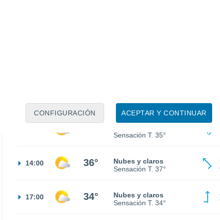
25°
Nubes y claros
02:00
Sensación T.
25°
24°
Nubes y claros
05:00
Sensación T.
23°
28°
Soleado
08:00
Sensación T.
30°
CONFIGURACIÓN
ACEPTAR Y CONTINUAR
33°
Nubes y claros
11:00
Sensación T.
35°
36°
Nubes y claros
14:00
Sensación T.
37°
34°
Nubes y claros
17:00
Sensación T.
34°