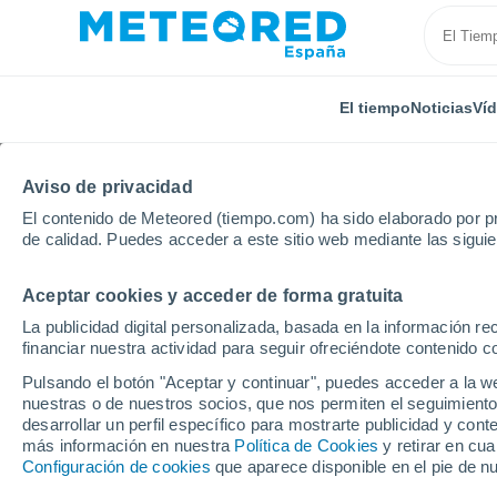
El tiempo
Noticias
Ví
Aviso de privacidad
El contenido de Meteored (tiempo.com) ha sido elaborado por pr
de calidad. Puedes acceder a este sitio web mediante las sigui
Aceptar cookies y acceder de forma gratuita
Inicio
Brasil
Piauí
Piracuruca
Por horas
La publicidad digital personalizada, basada en la información r
financiar nuestra actividad para seguir ofreciéndote contenido c
El tiempo en Piracuruc
Pulsando el botón "Aceptar y continuar", puedes acceder a la w
nuestras o de nuestros socios, que nos permiten el seguimiento
desarrollar un perfil específico para mostrarte publicidad y co
El Tiempo 1 - 7 días
Por horas
más información en nuestra
Política de Cookies
y retirar en cu
Configuración de cookies
que aparece disponible en el pie de n