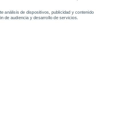
Martes
11
e análisis de dispositivos, publicidad y contenido
n de audiencia y desarrollo de servicios.
n Piracuruca
24°
Cielo despejado
02:00
Sensación T.
25°
23°
Cielo despejado
05:00
Sensación T.
23°
27°
Soleado
08:00
Sensación T.
29°
33°
Nubes y claros
11:00
Sensación T.
35°