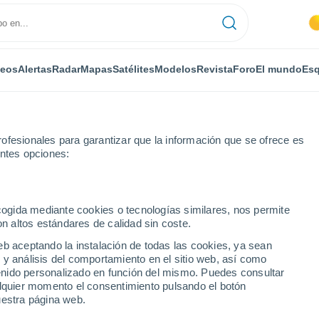
deos
Alertas
Radar
Mapas
Satélites
Modelos
Revista
Foro
El mundo
Esq
ofesionales para garantizar que la información que se ofrece es
entes opciones:
ecogida mediante cookies o tecnologías similares, nos permite
on altos estándares de calidad sin coste.
a - PI por horas
eb aceptando la instalación de todas las cookies, ya sean
 y análisis del comportamiento en el sitio web, así como
ntenido personalizado en función del mismo. Puedes consultar
alquier momento el consentimiento pulsando el botón
uestra página web.