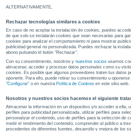
Gráfica del tiempo por horas en 
ALTERNATIVAMENTE,
SÍMBOLO
TEMPERATURA
Rechazar tecnologías similares a cookies
En caso de no aceptar la instalación de cookies, puedes acced
00
03
06
09
12
15
18
21
00
03
06
09
de que solo se instalarán cookies que sean necesarias para garan
cookies para analizar el comportamiento ni para mostrar publici
publicidad general no personalizada. Puedes rechazar la instala
abono pulsando el botón "Rechazar".
36°
35°
Con su consentimiento, nosotros y
nuestros socios
usamos cooki
33°
almacenar, acceder y procesar datos personales como su visita e
cookies. Es posible que algunos proveedores traten tus datos pe
30°
oponerte. Para ello, puede retirar su consentimiento u oponerse
28°
"Configurar"
o en nuestra
Política de Cookies
en este sitio web.
27°
26°
25°
24°
24°
Nosotros y nuestros socios hacemos el siguiente trata
23°
Almacenar la información en un dispositivo y/o acceder a ella, 
perfiles para publicidad personalizada, utilizar perfiles para sele
personalizar el contenido, uso de perfiles para la selección de c
medir el rendimiento del contenido, comprender al público a tra
procedentes de diferentes fuentes, desarrollo y mejora de los se