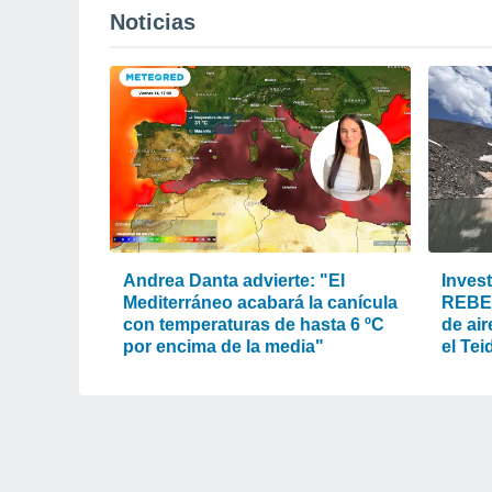
Noticias
Andrea Danta advierte: "El
Inves
Mediterráneo acabará la canícula
REBEC
con temperaturas de hasta 6 ºC
de air
por encima de la media"
el Te