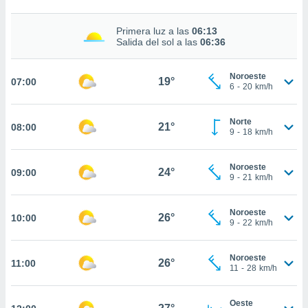
estra
ara seguir
e contenido
Primera luz a las
06:13
Salida del sol a las
06:36
stándares
ACEPTAR
sin coste.
Y
CONTINUAR
Noroeste
 botón
19°
07:00
6
-
20
km/h
continuar",
der a la
CONFIGURACIÓN
ndo la
Norte
21°
08:00
 de todas
9
-
18
km/h
, ya sean
de nuestros
Noroeste
 nos
24°
09:00
9
-
21
km/h
 y análisis
tamiento en
Noroeste
26°
10:00
b, así como
9
-
22
km/h
un perfil
para
Noroeste
ublicidad y
26°
11:00
11
-
28
km/h
do en
 mismo.
Oeste