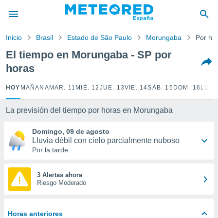
privacidad
o de
Inicio
Brasil
Estado de São Paulo
Morungaba
Por ho
tiempo.com)
borado por
El tiempo en Morungaba - SP por
es para
horas
ue la
 que se
e calidad.
HOY
MAÑANA
MAR. 11
MIÉ. 12
JUE. 13
VIE. 14
SÁB. 15
DOM. 16
LUN.
eder a este
ediante las
La previsión del tiempo por horas en Morungaba
opciones:
Domingo, 09 de agosto
ookies y
Lluvia débil con cielo parcialmente nuboso
e forma
Por la tarde
d digital
ada, basada
3 Alertas ahora
Riesgo Moderado
mación
ediante
ecnologías
nos permite
Horas anteriores