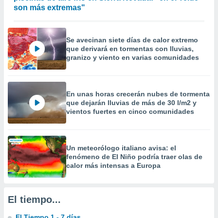
precisa e
son más extremas"
ión mediante
, publicidad
Se avecinan siete días de calor extremo
que derivará en tormentas con lluvias,
dos,
granizo y viento en varias comunidades
 publicidad
,
ón de
 desarrollo
En unas horas crecerán nubes de tormenta
s.
que dejarán lluvias de más de 30 l/m2 y
vientos fuertes en cinco comunidades
tros 1199
ios
Un meteorólogo italiano avisa: el
fenómeno de El Niño podría traer olas de
calor más intensas a Europa
El tiempo...
El Tiempo 1 - 7 días