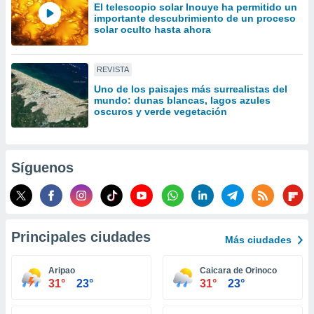
El telescopio solar Inouye ha permitido un
idad
importante descubrimiento de un proceso
a, utilizar
solar oculto hasta ahora
a
 la
REVISTA
da, crear un
personalizar
Uno de los paisajes más surrealistas del
mundo: dunas blancas, lagos azules
o, uso de
oscuros y verde vegetación
a la
e contenido
do, medir el
 de la
Síguenos
medir el
 del
 comprender
 través de
s o a través
Principales ciudades
nación de
Más ciudades
edentes de
fuentes,
Aripao
Caicara de Orinoco
y mejora de
31°
23°
31°
23°
os, uso de
ados con el