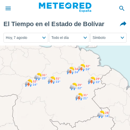
El Tiempo en el Estado de Bolívar
privacidad
o de
Hoy, 7 agosto
Todo el día
Símbolo
tiempo.com)
borado por
es para
ue la
 que se
32°
e calidad.
34°
24°
24°
eder a este
31°
23°
31°
ediante las
29°
32°
23°
22°
opciones:
24°
29°
22°
31°
ookies y
21°
e forma
28°
d digital
18°
ada, basada
mación