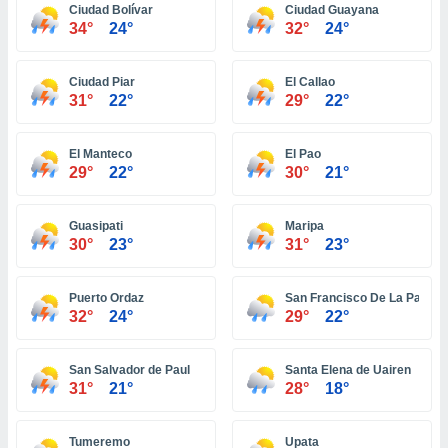
 seleccionar
Ciudad Bolívar
Ciudad Guayana
o.
34°
24°
32°
24°
calización
precisa e
Ciudad Piar
El Callao
ión mediante
31°
22°
29°
22°
, publicidad
El Manteco
El Pao
dos,
29°
22°
30°
21°
 publicidad
,
ón de
Guasipati
Maripa
 desarrollo
30°
23°
31°
23°
s.
tros 1199
Puerto Ordaz
San Francisco De La Paragu
ios
32°
24°
29°
22°
San Salvador de Paul
Santa Elena de Uairen
31°
21°
28°
18°
Tumeremo
Upata