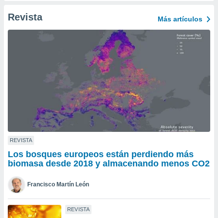
ento u
Revista
Más artículos
 de datos
er momento
ic en
o en
 Cookies
en
eb.
y
socios
el
to de
REVISTA
Los bosques europeos están perdiendo más
la
biomasa desde 2018 y almacenando menos CO2
 en un
 y/o acceder
Francisco Martín León
 de datos
ara
 anuncios
REVISTA
ar perfiles