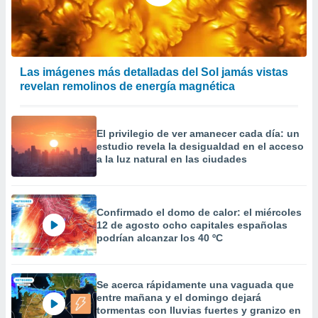
precisa e
ión mediante
, publicidad
Las imágenes más detalladas del Sol jamás vistas
dos,
revelan remolinos de energía magnética
 publicidad
,
ón de
 desarrollo
El privilegio de ver amanecer cada día: un
s.
estudio revela la desigualdad en el acceso
a la luz natural en las ciudades
tros 1199
ios
Confirmado el domo de calor: el miércoles
12 de agosto ocho capitales españolas
podrían alcanzar los 40 ºC
Se acerca rápidamente una vaguada que
entre mañana y el domingo dejará
tormentas con lluvias fuertes y granizo en