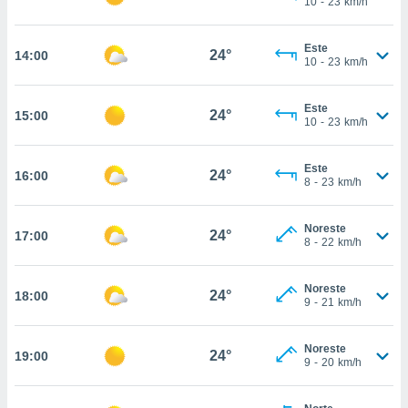
10
-
23
km/h
te
 de que
talarán
Este
24°
14:00
e sean
10
-
23
km/h
para
a
Este
por el sitio
24°
15:00
10
-
23
km/h
o se
cookies para
Este
24°
16:00
nto ni para
8
-
23
km/h
licidad o
Noreste
ado, aunque
24°
17:00
8
-
22
km/h
sualizar
general no
ada. Puedes
Noreste
24°
18:00
 instalación
9
-
21
km/h
y acceder a
io web a
Noreste
ste abono
24°
19:00
9
-
20
km/h
 botón
.