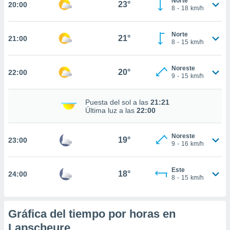
Norte
23°
20:00
8
-
18
km/h
nto,
cios
Norte
21°
21:00
8
-
15
km/h
kies,
ores únicos
as similares
Noreste
20°
nar,
22:00
9
-
15
km/h
rocesar
onales como
 este sitio
Puesta del sol a las
21:21
Última luz a las
22:00
recciones IP
ficadores de
 posible
Noreste
19°
23:00
s
9
-
16
km/h
 traten tus
nales en
 interés
Este
18°
24:00
8
-
15
km/h
go a lo que
nerte. Para
retirar su
ento u
Gráfica del tiempo por horas en
Lapscheure
 de datos