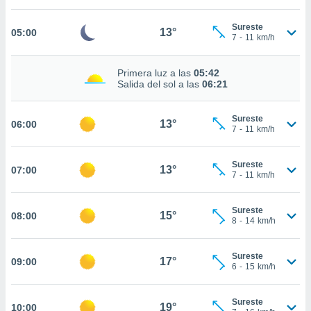
estra
ara seguir
Sureste
e contenido
13°
05:00
7
-
11
km/h
stándares
ACEPTAR
sin coste.
Y
Primera luz a las
05:42
CONTINUAR
 botón
Salida del sol a las
06:21
continuar",
der a la
CONFIGURACIÓN
ndo la
Sureste
13°
06:00
7
-
11
km/h
 de todas
, ya sean
de nuestros
Sureste
13°
07:00
 nos
7
-
11
km/h
 y análisis
tamiento en
Sureste
15°
08:00
8
-
14
km/h
b, así como
un perfil
para
Sureste
17°
09:00
ublicidad y
6
-
15
km/h
do en
Sureste
 mismo.
19°
10:00