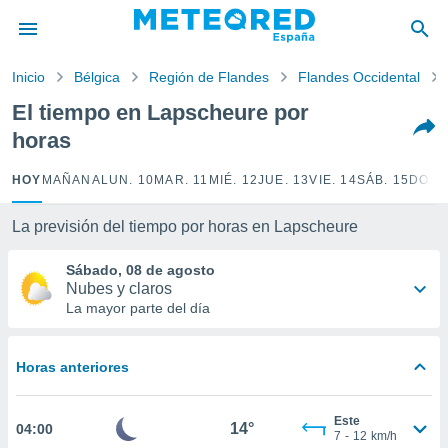
privacidad
o de
Inicio
Bélgica
Región de Flandes
Flandes Occidental
tiempo.com)
borado por
El tiempo en Lapscheure por
es para
horas
ue la
 que se
e calidad.
HOY
MAÑANA
LUN. 10
MAR. 11
MIÉ. 12
JUE. 13
VIE. 14
SÁB. 15
DOM.
eder a este
ediante las
La previsión del tiempo por horas en Lapscheure
opciones:
Sábado, 08 de agosto
ookies y
Nubes y claros
e forma
La mayor parte del día
d digital
ada, basada
Horas anteriores
mación
ediante
ecnologías
Este
14°
04:00
nos permite
7
-
12
km/h