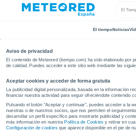
El tiempo
Noticias
Ví
SOBRE NOSOTROS
PRODUCTOS
EMPRESA
EQU
Aviso de privacidad
El contenido de Meteored (tiempo.com) ha sido elaborado por pr
Inicio
Sobre nosotros
Equipo
George Pacey
de calidad. Puedes acceder a este sitio web mediante las sigui
Aceptar cookies y acceder de forma gratuita
George Pacey
La publicidad digital personalizada, basada en la información r
financiar nuestra actividad para seguir ofreciéndote contenido c
Investigador meteorológico -
2 a
Pulsando el botón "Aceptar y continuar", puedes acceder a la w
nuestras o de nuestros socios, que nos permiten el seguimiento
desarrollar un perfil específico para mostrarte publicidad y co
más información en nuestra
Política de Cookies
y retirar en cu
George Pacey se graduó en Meteorología y C
Configuración de cookies
que aparece disponible en el pie de n
estadísticos de predicción meteorológica y c
Universidad de Manchester
, donde se centró