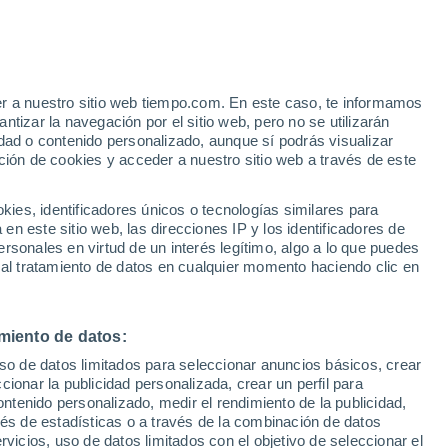
lógicas para periódicos nacionales.
nómenos meteorológicos, sobre todo por los extremos, como los huracan
de se encontró en la trayectoria de un huracán, y decidió centrar su 
er a nuestro sitio web tiempo.com. En este caso, te informamos
blico en general.
tizar la navegación por el sitio web, pero no se utilizarán
dad o contenido personalizado, aunque sí podrás visualizar
ja como ayudante de investigación mientras cursa un doctorado. Su obj
ción de cookies y acceder a nuestro sitio web a través de este
 eléctricas, así como los peligros asociados, como inundaciones, granizo
es, identificadores únicos o tecnologías similares para
n este sitio web, las direcciones IP y los identificadores de
rsonales en virtud de un interés legítimo, algo a lo que puedes
 al tratamiento de datos en cualquier momento haciendo clic en
ÓN
4 en Europa: ¿qué tiempo podemos esperar con el final del fenómeno d
miento de datos:
s predicen que El Niño terminará en otoño de 2024. Pero, ¿qué signifi
uso de datos limitados para seleccionar anuncios básicos, crear
 europeo? ¿Son fiables las previsiones estacionales?
ccionar la publicidad personalizada, crear un perfil para
ontenido personalizado, medir el rendimiento de la publicidad,
vés de estadísticas o a través de la combinación de datos
rvicios, uso de datos limitados con el objetivo de seleccionar el