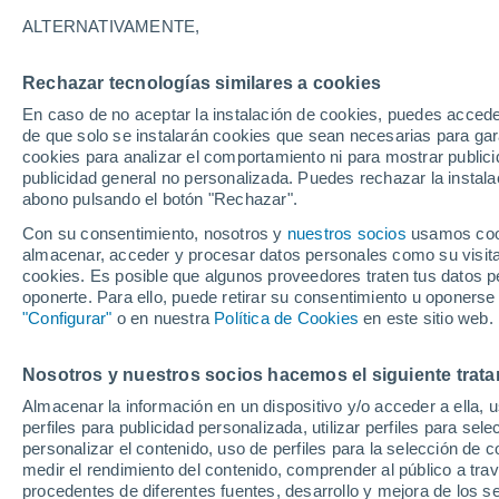
comunicación redactando previsiones meteoro
ALTERNATIVAMENTE,
Desde muy joven sintió curiosidad por los fe
Rechazar tecnologías similares a cookies
aumentó tras un viaje a Estados Unidos, don
En caso de no aceptar la instalación de cookies, puedes acced
meteorológicos extremos y comunicarlos al pú
de que solo se instalarán cookies que sean necesarias para garan
cookies para analizar el comportamiento ni para mostrar publici
Actualmente reside en Alemania, donde traba
publicidad general no personalizada. Puedes rechazar la instala
los frentes fríos y el desarrollo de tormentas
abono pulsando el botón "Rechazar".
Con su consentimiento, nosotros y
nuestros socios
usamos cooki
almacenar, acceder y procesar datos personales como su visita e
Artículos de George Pacey
cookies. Es posible que algunos proveedores traten tus datos pe
oponerte. Para ello, puede retirar su consentimiento u oponerse
"Configurar"
o en nuestra
Política de Cookies
en este sitio web.
PREDICCI
Verano 202
Nosotros y nuestros socios hacemos el siguiente trata
Los modelo
Almacenar la información en un dispositivo y/o acceder a ella, 
continente
perfiles para publicidad personalizada, utilizar perfiles para sele
personalizar el contenido, uso de perfiles para la selección de c
medir el rendimiento del contenido, comprender al público a tra
procedentes de diferentes fuentes, desarrollo y mejora de los se