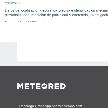
contenido.
CIENCIA
Datos de localización geográfica precisa e identificación mediant
'Hector th
personalizados, medición de publicidad y contenido, investigació
Las tormen
Ver nuestros 1199 socios
embargo, ll
Descarga Gratis App Android tiempo.com