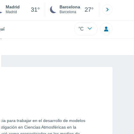
Madrid
Barcelona
Sevilla
31°
27°
Madrid
Barcelona
Sevilla
°C
uí
cia para trabajar en el desarrollo de modelos
stigación en Ciencias Atmosféricas en la
abajó como pronosticador en los medios de