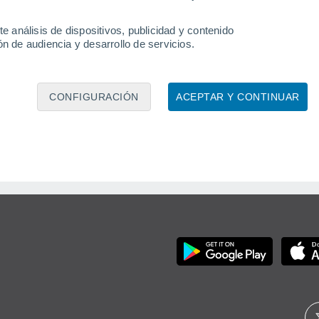
e análisis de dispositivos, publicidad y contenido
e convector': ¿cómo se forma esta poderosa tormenta que casi nunca se 
n de audiencia y desarrollo de servicios.
tas eléctricas rara vez reciben un nombre debido a su escasa previsibil
ega casi todos los días a las 3 de la tarde a las islas Tiwi entre septi
CONFIGURACIÓN
ACEPTAR Y CONTINUAR