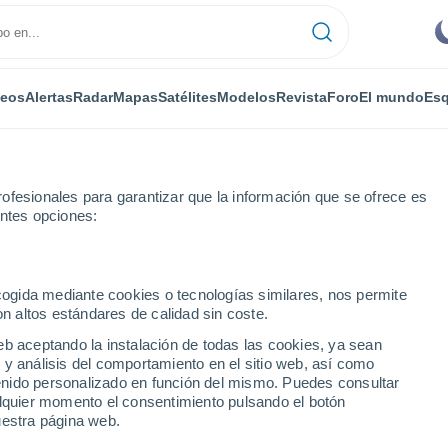
deos
Alertas
Radar
Mapas
Satélites
Modelos
Revista
Foro
El mundo
Esq
IPO
MEDIOS
TRABAJA
ofesionales para garantizar que la información que se ofrece es
entes opciones:
ecogida mediante cookies o tecnologías similares, nos permite
on altos estándares de calidad sin coste.
rtículos
eb aceptando la instalación de todas las cookies, ya sean
 y análisis del comportamiento en el sitio web, así como
ntenido personalizado en función del mismo. Puedes consultar
alquier momento el consentimiento pulsando el botón
limatología por la
Universidad de Reading
antes de trasladarse a Fran
uestra página web.
limática. Después regresó al Reino Unido para cursar un máster de inve
 en los vientos tormentosos severos. Durante sus estudios, también tr