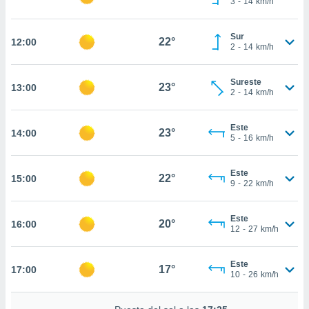
3
-
14
km/h
te
 de que
talarán
Sur
22°
12:00
e sean
2
-
14
km/h
para
a
Sureste
por el sitio
23°
13:00
2
-
14
km/h
o se
cookies para
Este
23°
14:00
nto ni para
5
-
16
km/h
licidad o
Este
ado, aunque
22°
15:00
9
-
22
km/h
sualizar
general no
ada. Puedes
Este
20°
16:00
 instalación
12
-
27
km/h
y acceder a
io web a
Este
ste abono
17°
17:00
10
-
26
km/h
 botón
.