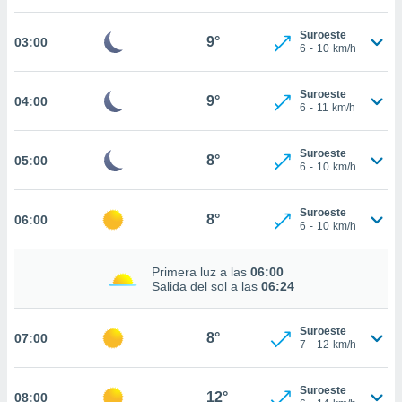
estra
ara seguir
Suroeste
e contenido
9°
03:00
6
-
10
km/h
stándares
ACEPTAR
sin coste.
Y
Suroeste
CONTINUAR
9°
04:00
 botón
6
-
11
km/h
continuar",
der a la
CONFIGURACIÓN
ndo la
Suroeste
8°
05:00
6
-
10
km/h
 de todas
, ya sean
de nuestros
Suroeste
8°
06:00
 nos
6
-
10
km/h
 y análisis
Primera luz a las
06:00
tamiento en
Salida del sol a las
06:24
b, así como
un perfil
para
Suroeste
8°
07:00
ublicidad y
7
-
12
km/h
do en
Suroeste
 mismo.
12°
08:00