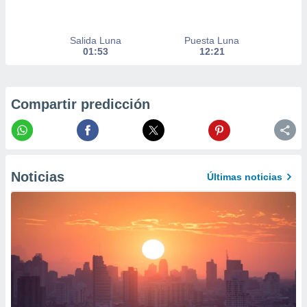
precisa e
ión mediante
Salida Luna
Puesta Luna
, publicidad
01:53
12:21
dos,
 publicidad
,
Compartir predicción
ón de
 desarrollo
s.
tros 1199
ios
Noticias
Últimas noticias