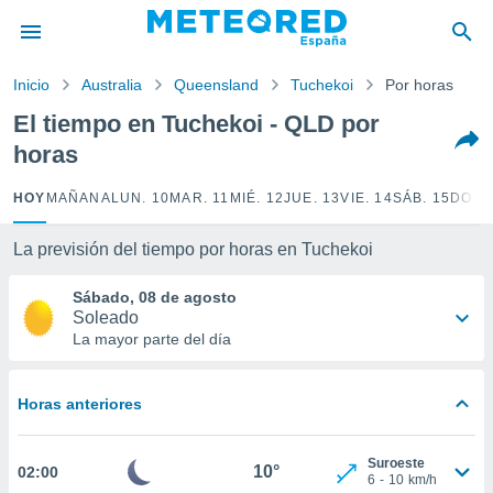
privacidad
o de
Inicio
Australia
Queensland
Tuchekoi
Por horas
tiempo.com)
borado por
El tiempo en Tuchekoi - QLD por
es para
horas
ue la
 que se
e calidad.
HOY
MAÑANA
LUN. 10
MAR. 11
MIÉ. 12
JUE. 13
VIE. 14
SÁB. 15
DOM.
eder a este
ediante las
La previsión del tiempo por horas en Tuchekoi
opciones:
Sábado, 08 de agosto
ookies y
Soleado
e forma
La mayor parte del día
d digital
ada, basada
Horas anteriores
mación
ediante
ecnologías
Suroeste
10°
02:00
nos permite
6
-
10
km/h