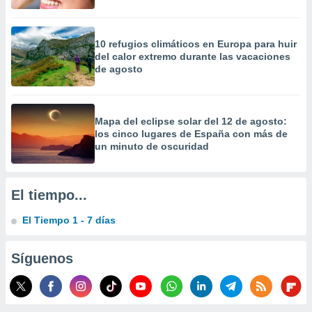
 la
da, crear un
10 refugios climáticos en Europa para huir
personalizar
del calor extremo durante las vacaciones
o, uso de
de agosto
a la
e contenido
do, medir el
 de la
Mapa del eclipse solar del 12 de agosto:
medir el
los cinco lugares de España con más de
 del
un minuto de oscuridad
 comprender
 través de
s o a través
El tiempo...
nación de
edentes de
El Tiempo 1 - 7 días
fuentes,
y mejora de
os, uso de
Síguenos
ados con el
 seleccionar
o.
calización