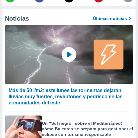
er momento
ic en
o en
Noticias
Últimas noticias
 Cookies
en
eb.
y
socios
el
to de
la
 en un
Más de 50 l/m2: este lunes las tormentas dejarán
 y/o acceder
lluvias muy fuertes, reventones y pedrisco en las
 de datos
comunidades del este
ara
 anuncios
ar perfiles
Un “Sol negro” sobre el Mediterráneo:
idad
cómo Baleares se prepara para gestionar el
a, utilizar
eclipse con turismo responsable
a