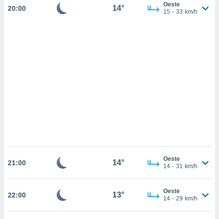
sultar más
Oeste
14°
20:00
15
-
33
km/h
 en nuestra
 Cookies
y
ualquier
ento
 botón
ación de
kies
 disponible
e nuestra
.
IVAMENTE,
as
Oeste
14°
 a cookies
21:00
14
-
31
km/h
 no aceptar
ón de
Oeste
uedes
13°
22:00
14
-
29
km/h
uestro sitio
.com. En