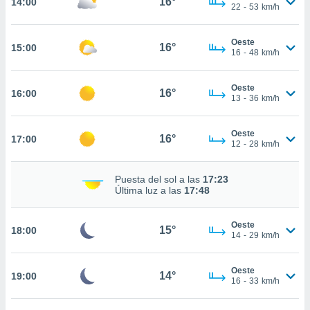
16°
14:00
estra
22
-
53
km/h
ara seguir
e contenido
Oeste
stándares
16°
15:00
ACEPTAR
16
-
48
km/h
sin coste.
Y
CONTINUAR
 botón
Oeste
continuar",
16°
16:00
13
-
36
km/h
der a la
CONFIGURACIÓN
ndo la
 de todas
Oeste
16°
17:00
, ya sean
12
-
28
km/h
de nuestros
 nos
Puesta del sol a las
17:23
Última luz a las
17:48
 y análisis
tamiento en
b, así como
Oeste
15°
18:00
14
-
29
km/h
un perfil
para
ublicidad y
Oeste
14°
19:00
16
-
33
km/h
do en
 mismo.