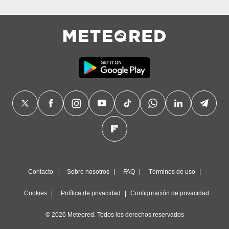
precisa e
ión mediante
, publicidad
dos,
 publicidad
,
ón de
 desarrollo
s.
tros 1199
ios
Contacto
Sobre nosotros
FAQ
Términos de uso
Cookies
Política de privacidad
Configuración de privacidad
© 2026 Meteored. Todos los derechos reservados