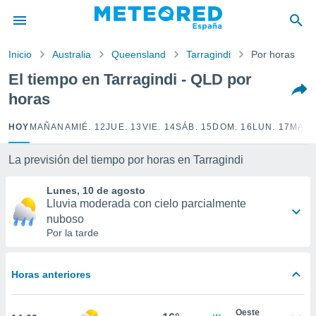
privacidad
o de
Inicio
Australia
Queensland
Tarragindi
Por horas
tiempo.com)
borado por
El tiempo en Tarragindi - QLD por
es para
horas
ue la
 que se
e calidad.
HOY
MAÑANA
MIÉ. 12
JUE. 13
VIE. 14
SÁB. 15
DOM. 16
LUN. 17
MAR.
eder a este
ediante las
La previsión del tiempo por horas en Tarragindi
opciones:
Lunes, 10 de agosto
ookies y
Lluvia moderada con cielo parcialmente
e forma
nuboso
Por la tarde
d digital
ada, basada
mación
Horas anteriores
ediante
ecnologías
nos permite
Oeste