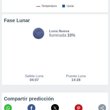
nto,
Temperatura
Lluvia
cios
Fase Lunar
kies,
ores únicos
as similares
Luna Nueva
nar,
Iluminada
10%
rocesar
onales como
 este sitio
recciones IP
ficadores de
 posible
s
 traten tus
Salida Luna
Puesta Luna
nales en
04:07
14:28
 interés
go a lo que
nerte. Para
retirar su
Compartir predicción
ento u
 de datos