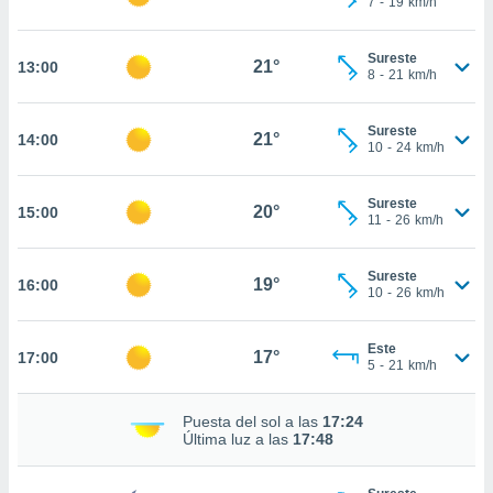
7
-
19
km/h
te
 de que
talarán
Sureste
21°
13:00
e sean
8
-
21
km/h
para
a
Sureste
por el sitio
21°
14:00
10
-
24
km/h
o se
cookies para
Sureste
20°
15:00
nto ni para
11
-
26
km/h
licidad o
Sureste
ado, aunque
19°
16:00
10
-
26
km/h
sualizar
general no
ada. Puedes
Este
17°
17:00
 instalación
5
-
21
km/h
y acceder a
io web a
Puesta del sol a las
17:24
ste abono
Última luz a las
17:48
 botón
.