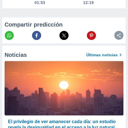
01:53
12:19
precisa e
ión mediante
, publicidad
Compartir predicción
dos,
 publicidad
,
ón de
 desarrollo
Noticias
Últimas noticias
s.
tros 1199
ios
El privilegio de ver amanecer cada día: un estudio
revela la desigualdad en el acceso a la luz natural