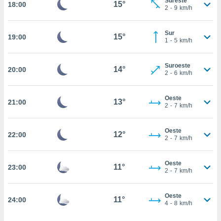
Sureste
15°
18:00
2
-
9
km/h
nto,
cios
Sur
15°
19:00
1
-
5
km/h
kies,
ores únicos
as similares
Suroeste
14°
nar,
20:00
2
-
6
km/h
rocesar
onales como
 este sitio
Oeste
13°
21:00
2
-
7
km/h
recciones IP
ficadores de
 posible
Oeste
12°
22:00
s
2
-
7
km/h
 traten tus
nales en
 interés
Oeste
11°
23:00
2
-
7
km/h
go a lo que
nerte. Para
retirar su
Oeste
11°
24:00
ento u
4
-
8
km/h
 de datos