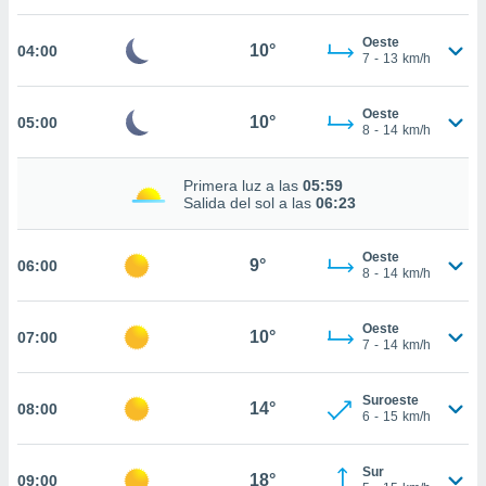
estra
ara seguir
Oeste
e contenido
10°
04:00
7
-
13
km/h
stándares
ACEPTAR
sin coste.
Y
Oeste
CONTINUAR
10°
05:00
 botón
8
-
14
km/h
continuar",
der a la
CONFIGURACIÓN
ndo la
Primera luz a las
05:59
Salida del sol a las
06:23
 de todas
, ya sean
de nuestros
Oeste
9°
06:00
 nos
8
-
14
km/h
 y análisis
tamiento en
Oeste
10°
07:00
7
-
14
km/h
b, así como
un perfil
para
Suroeste
14°
08:00
ublicidad y
6
-
15
km/h
do en
Sur
 mismo.
18°
09:00