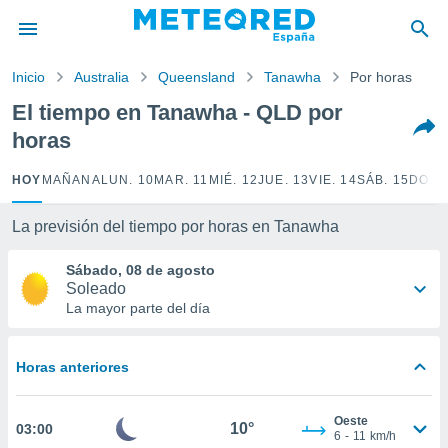
privacidad
o de
Inicio
Australia
Queensland
Tanawha
Por horas
tiempo.com)
borado por
El tiempo en Tanawha - QLD por
es para
horas
ue la
 que se
e calidad.
HOY
MAÑANA
LUN. 10
MAR. 11
MIÉ. 12
JUE. 13
VIE. 14
SÁB. 15
DOM.
eder a este
ediante las
La previsión del tiempo por horas en Tanawha
opciones:
Sábado, 08 de agosto
ookies y
Soleado
e forma
La mayor parte del día
d digital
ada, basada
Horas anteriores
mación
ediante
ecnologías
Oeste
10°
03:00
nos permite
6
-
11
km/h