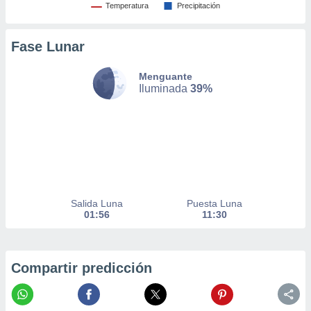
Temperatura
Precipitación
nto,
cios
Fase Lunar
kies,
ores únicos
Menguante
as similares
Iluminada
39%
nar,
rocesar
onales como
 este sitio
recciones IP
ficadores de
 posible
s
 traten tus
Salida Luna
Puesta Luna
01:56
11:30
nales en
 interés
go a lo que
nerte. Para
Compartir predicción
retirar su
ento u
 de datos