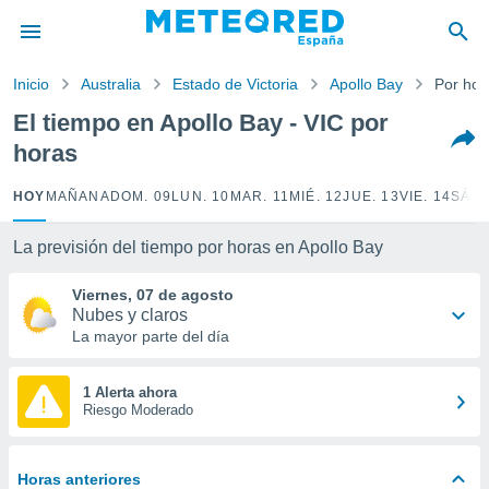
privacidad
o de
Inicio
Australia
Estado de Victoria
Apollo Bay
Por hor
tiempo.com)
borado por
El tiempo en Apollo Bay - VIC por
es para
horas
ue la
 que se
e calidad.
HOY
MAÑANA
DOM. 09
LUN. 10
MAR. 11
MIÉ. 12
JUE. 13
VIE. 14
SÁB.
eder a este
ediante las
La previsión del tiempo por horas en Apollo Bay
opciones:
Viernes, 07 de agosto
ookies y
Nubes y claros
e forma
La mayor parte del día
d digital
ada, basada
1 Alerta ahora
Riesgo Moderado
mación
ediante
ecnologías
nos permite
Horas anteriores