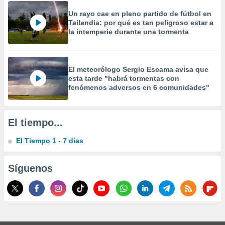
 la
Un rayo cae en pleno partido de fútbol en
Tailandia: por qué es tan peligroso estar a
da, crear un
la intemperie durante una tormenta
personalizar
o, uso de
a la
e contenido
El meteorólogo Sergio Escama avisa que
do, medir el
esta tarde "habrá tormentas con
 de la
fenómenos adversos en 6 comunidades"
medir el
 del
 comprender
 través de
El tiempo...
s o a través
nación de
El Tiempo 1 - 7 días
edentes de
fuentes,
Síguenos
y mejora de
os, uso de
ados con el
 seleccionar
o.
calización