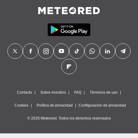
precisa e
ión mediante
, publicidad
dos,
 publicidad
,
ón de
 desarrollo
s.
tros 1199
ios
Contacto
Sobre nosotros
FAQ
Términos de uso
Cookies
Política de privacidad
Configuración de privacidad
© 2026 Meteored. Todos los derechos reservados