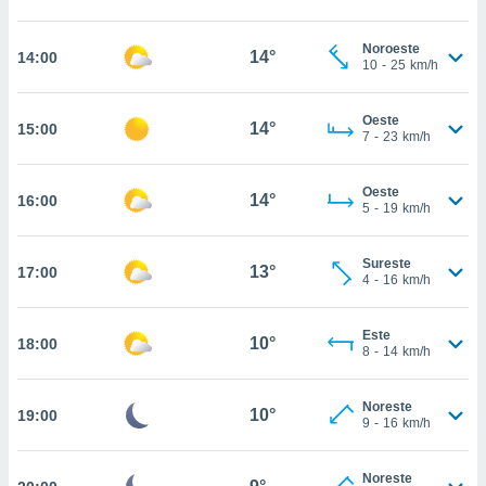
estra
ara seguir
e contenido
Noroeste
14°
14:00
10
-
25
km/h
stándares
ACEPTAR
sin coste.
Y
CONTINUAR
Oeste
 botón
14°
15:00
7
-
23
km/h
continuar",
der a la
CONFIGURACIÓN
ndo la
Oeste
14°
16:00
 de todas
5
-
19
km/h
, ya sean
de nuestros
Sureste
 nos
13°
17:00
4
-
16
km/h
 y análisis
tamiento en
Este
10°
18:00
b, así como
8
-
14
km/h
un perfil
para
Noreste
ublicidad y
10°
19:00
9
-
16
km/h
do en
 mismo.
Noreste