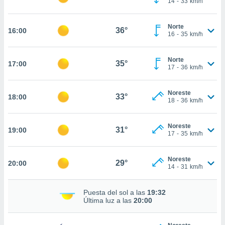
14
-
33
km/h
te
 de que
talarán
Norte
36°
16:00
e sean
16
-
35
km/h
para
a
Norte
por el sitio
35°
17:00
17
-
36
km/h
o se
cookies para
Noreste
33°
18:00
nto ni para
18
-
36
km/h
licidad o
Noreste
ado, aunque
31°
19:00
17
-
35
km/h
sualizar
general no
ada. Puedes
Noreste
29°
20:00
 instalación
14
-
31
km/h
y acceder a
io web a
Puesta del sol a las
19:32
ste abono
Última luz a las
20:00
 botón
.