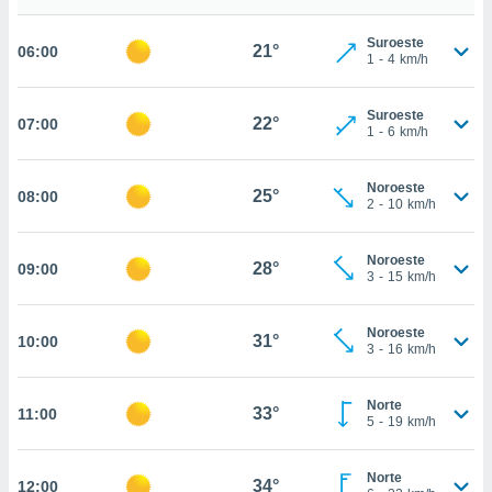
estra
ara seguir
Suroeste
e contenido
21°
06:00
1
-
4
km/h
stándares
ACEPTAR
sin coste.
Y
Suroeste
CONTINUAR
22°
07:00
 botón
1
-
6
km/h
continuar",
der a la
CONFIGURACIÓN
ndo la
Noroeste
25°
08:00
2
-
10
km/h
 de todas
, ya sean
de nuestros
Noroeste
28°
09:00
 nos
3
-
15
km/h
 y análisis
tamiento en
Noroeste
31°
10:00
3
-
16
km/h
b, así como
un perfil
para
Norte
33°
11:00
ublicidad y
5
-
19
km/h
do en
Norte
 mismo.
34°
12:00