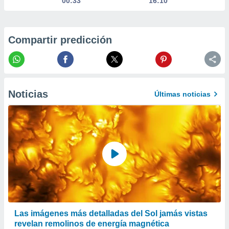
00:33
16:10
 la
da, crear un
personalizar
Compartir predicción
o, uso de
a la
e contenido
do, medir el
 de la
Noticias
medir el
Últimas noticias
 del
 comprender
 través de
s o a través
nación de
edentes de
fuentes,
y mejora de
os, uso de
ados con el
 seleccionar
o.
Las imágenes más detalladas del Sol jamás vistas
revelan remolinos de energía magnética
calización