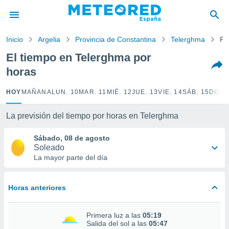
privacidad
o de
Inicio
Argelia
Provincia de Constantina
Telerghma
Po
tiempo.com)
borado por
El tiempo en Telerghma por
es para
horas
ue la
 que se
e calidad.
HOY
MAÑANA
LUN. 10
MAR. 11
MIÉ. 12
JUE. 13
VIE. 14
SÁB. 15
DOM.
eder a este
ediante las
La previsión del tiempo por horas en Telerghma
opciones:
Sábado, 08 de agosto
ookies y
Soleado
e forma
La mayor parte del día
d digital
ada, basada
Horas anteriores
mación
ediante
ecnologías
Primera luz a las
05:19
nos permite
Salida del sol a las
05:47