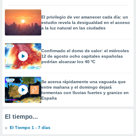
precisa e
ión mediante
El privilegio de ver amanecer cada día: un
, publicidad
estudio revela la desigualdad en el acceso
a la luz natural en las ciudades
dos,
 publicidad
,
ón de
Confirmado el domo de calor: el miércoles
 desarrollo
12 de agosto ocho capitales españolas
podrían alcanzar los 40 ºC
s.
tros 1199
ios
Se acerca rápidamente una vaguada que
entre mañana y el domingo dejará
tormentas con lluvias fuertes y granizo en
España
El tiempo...
El Tiempo 1 - 7 días