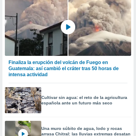
er momento
ic en
o en
 Cookies
en
eb.
y
socios
el
Finaliza la erupción del volcán de Fuego en
to de
Guatemala: así cambió el cráter tras 50 horas de
intensa actividad
la
 en un
 y/o acceder
Cultivar sin agua: el reto de la agricultura
 de datos
española ante un futuro más seco
ara
 anuncios
ar perfiles
idad
a, utilizar
Una muro súbito de agua, lodo y rocas
arrasa Chitral: las lluvias extremas desatan
a