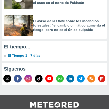
el caos en el norte de Pakistán
 la
da, crear un
personalizar
El aviso de la OMM sobre los incendios
o, uso de
forestales: "el cambio climático aumenta el
a la
riesgo, pero no es el único culpable
e contenido
do, medir el
 de la
medir el
El tiempo...
 del
 comprender
El Tiempo 1 - 7 días
 través de
s o a través
nación de
Síguenos
edentes de
fuentes,
y mejora de
os, uso de
ados con el
 seleccionar
o.
calización