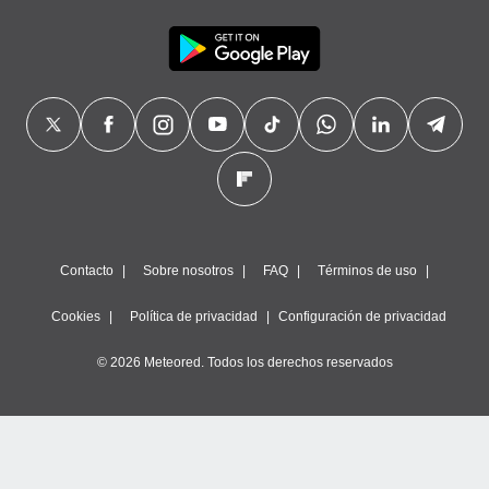
precisa e
ión mediante
, publicidad
dos,
 publicidad
,
ón de
 desarrollo
s.
tros 1199
Contacto
Sobre nosotros
FAQ
Términos de uso
ios
Cookies
Política de privacidad
Configuración de privacidad
© 2026 Meteored. Todos los derechos reservados