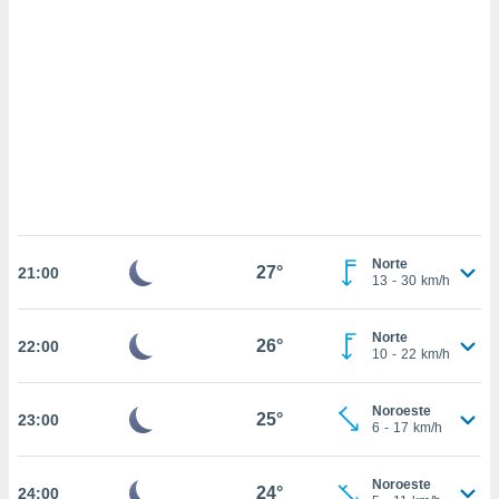
sultar más
 en nuestra
 Cookies
y
ualquier
ento
 botón
ación de
kies
 disponible
e nuestra
.
Norte
27°
21:00
13
-
30
km/h
IVAMENTE,
Norte
26°
22:00
as
10
-
22
km/h
 a cookies
 no aceptar
Noroeste
25°
23:00
ón de
6
-
17
km/h
uedes
uestro sitio
.com. En
Noroeste
24°
24:00