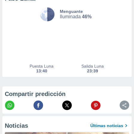
nto,
Menguante
Iluminada
46%
cios
kies,
ores únicos
as similares
nar,
rocesar
onales como
 este sitio
recciones IP
Puesta Luna
Salida Luna
ficadores de
13:40
23:39
 posible
s
 traten tus
nales en
Compartir predicción
 interés
go a lo que
nerte. Para
retirar su
ento u
Noticias
Últimas noticias
 de datos