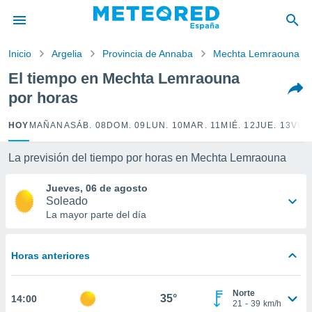
privacidad
o de
Inicio
Argelia
Provincia de Annaba
Mechta Lemraouna
tiempo.com)
borado por
El tiempo en Mechta Lemraouna
es para
por horas
ue la
 que se
e calidad.
HOY
MAÑANA
SÁB. 08
DOM. 09
LUN. 10
MAR. 11
MIÉ. 12
JUE. 13
VIE.
eder a este
ediante las
La previsión del tiempo por horas en Mechta Lemraouna
opciones:
Jueves, 06 de agosto
ookies y
Soleado
e forma
La mayor parte del día
d digital
ada, basada
Horas anteriores
mación
ediante
ecnologías
Norte
35°
14:00
nos permite
21
-
39
km/h