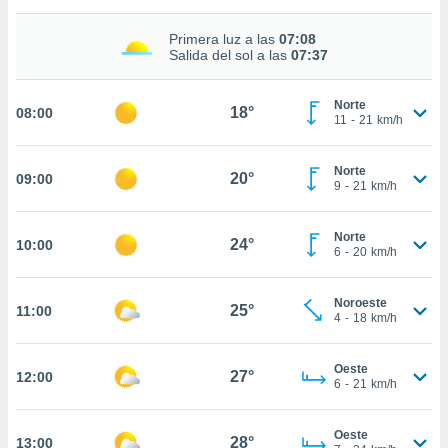
estra
ara seguir
Primera luz a las
07:08
e contenido
Salida del sol a las
07:37
stándares
ACEPTAR
sin coste.
Y
Norte
CONTINUAR
18°
08:00
 botón
11
-
21
km/h
continuar",
der a la
CONFIGURACIÓN
ndo la
Norte
20°
09:00
9
-
21
km/h
 de todas
, ya sean
de nuestros
Norte
24°
10:00
 nos
6
-
20
km/h
 y análisis
tamiento en
Noroeste
25°
11:00
4
-
18
km/h
b, así como
un perfil
para
Oeste
27°
12:00
ublicidad y
6
-
21
km/h
do en
Oeste
 mismo.
28°
13:00