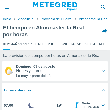
privacidad
o de
Inicio
Andalucía
Provincia de Huelva
Almonaster la Real
tiempo.com)
borado por
El tiempo en Almonaster la Real
es para
por horas
ue la
 que se
e calidad.
HOY
MAÑANA
MAR. 11
MIÉ. 12
JUE. 13
VIE. 14
SÁB. 15
DOM. 16
LUN.
eder a este
ediante las
La previsión del tiempo por horas en Almonaster la Real
opciones:
Domingo, 09 de agosto
ookies y
Nubes y claros
e forma
La mayor parte del día
d digital
ada, basada
Horas anteriores
mación
ediante
ecnologías
Norte
19°
07:00
nos permite
11
-
24
km/h