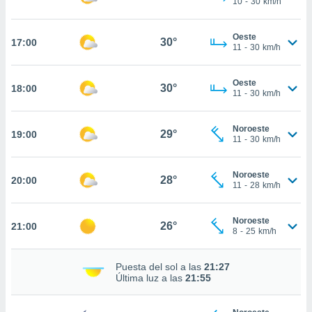
10
-
30
km/h
te
 de que
talarán
Oeste
30°
17:00
e sean
11
-
30
km/h
para
a
Oeste
por el sitio
30°
18:00
11
-
30
km/h
o se
cookies para
Noroeste
29°
19:00
nto ni para
11
-
30
km/h
licidad o
Noroeste
ado, aunque
28°
20:00
11
-
28
km/h
sualizar
general no
ada. Puedes
Noroeste
26°
21:00
 instalación
8
-
25
km/h
y acceder a
io web a
Puesta del sol a las
21:27
ste abono
Última luz a las
21:55
 botón
.