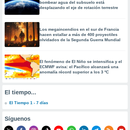
bombear agua del subsuelo está
precisa e
desplazando el eje de rotación terrestre
ión mediante
, publicidad
Los megaincendios en el sur de Francia
dos,
hacen estallar a más de 400 proyectiles
 publicidad
olvidados de la Segunda Guerra Mundial
,
ón de
 desarrollo
s.
El fenómeno de El Niño se intensifica y el
ECMWF avisa: el Pacífico alcanzará una
tros 1199
anomalía récord superior a los 3 ºC
ios
El tiempo...
El Tiempo 1 - 7 días
Síguenos