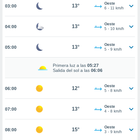
estra
Oeste
13°
03:00
ara seguir
6
-
11
km/h
e contenido
stándares
ACEPTAR
Oeste
sin coste.
13°
04:00
Y
5
-
10
km/h
CONTINUAR
 botón
continuar",
Oeste
13°
05:00
der a la
CONFIGURACIÓN
5
-
9
km/h
ndo la
 de todas
, ya sean
Primera luz a las
05:27
Salida del sol a las
06:06
de nuestros
 nos
Oeste
12°
06:00
 y análisis
5
-
8
km/h
tamiento en
b, así como
un perfil
Oeste
13°
07:00
4
-
8
km/h
para
ublicidad y
Oeste
15°
08:00
do en
3
-
9
km/h
 mismo.