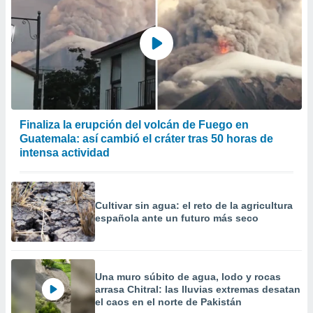
precisa e
ión mediante
, publicidad
dos,
 publicidad
,
ón de
Finaliza la erupción del volcán de Fuego en
 desarrollo
Guatemala: así cambió el cráter tras 50 horas de
s.
intensa actividad
tros 1199
ios
Cultivar sin agua: el reto de la agricultura
española ante un futuro más seco
Una muro súbito de agua, lodo y rocas
arrasa Chitral: las lluvias extremas desatan
el caos en el norte de Pakistán