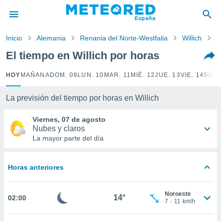
privacidad
o de
Inicio
Alemania
Renania del Norte-Westfalia
Willich
P
tiempo.com)
borado por
El tiempo en Willich por horas
es para
ue la
HOY
MAÑANA
DOM. 09
LUN. 10
MAR. 11
MIÉ. 12
JUE. 13
VIE. 14
SÁB.
 que se
e calidad.
eder a este
La previsión del tiempo por horas en Willich
ediante las
opciones:
Viernes, 07 de agosto
Nubes y claros
ookies y
La mayor parte del día
e forma
Horas anteriores
d digital
ada, basada
mación
Noroeste
ediante
14°
02:00
7
-
11
km/h
ecnologías
nos permite