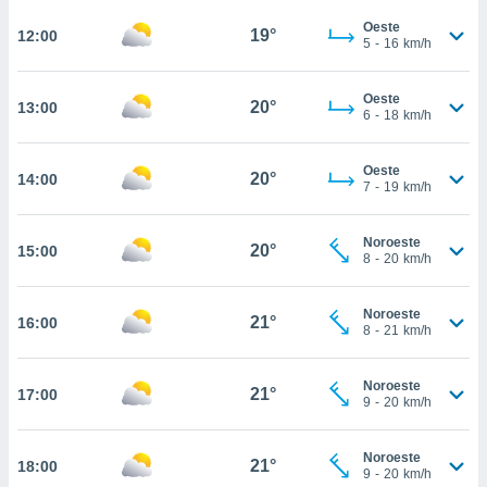
te
 de que
Oeste
19°
12:00
5
-
16
km/h
talarán
e sean
para
Oeste
20°
13:00
a
6
-
18
km/h
por el sitio
o se
Oeste
cookies para
20°
14:00
7
-
19
km/h
nto ni para
licidad o
Noroeste
20°
15:00
8
-
20
km/h
ado, aunque
sualizar
Noroeste
general no
21°
16:00
8
-
21
km/h
ada. Puedes
 instalación
y acceder a
Noroeste
21°
17:00
io web a
9
-
20
km/h
ste abono
 botón
Noroeste
.
21°
18:00
9
-
20
km/h