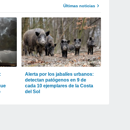
Últimas noticias
:
Alerta por los jabalíes urbanos:
detectan patógenos en 9 de
que
cada 10 ejemplares de la Costa
o
del Sol