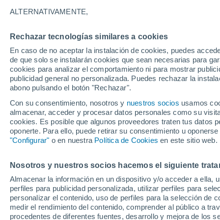
Gráfica del tiempo por horas en Sc
ALTERNATIVAMENTE,
SÍMBOLO
TEMPERATURA
Rechazar tecnologías similares a cookies
En caso de no aceptar la instalación de cookies, puedes acced
00
03
06
09
12
15
18
21
00
03
06
09
de que solo se instalarán cookies que sean necesarias para garan
cookies para analizar el comportamiento ni para mostrar publici
publicidad general no personalizada. Puedes rechazar la instala
abono pulsando el botón "Rechazar".
Con su consentimiento, nosotros y
nuestros socios
usamos cooki
almacenar, acceder y procesar datos personales como su visita e
cookies. Es posible que algunos proveedores traten tus datos pe
oponerte. Para ello, puede retirar su consentimiento u oponerse
21°
21°
"Configurar"
o en nuestra
Política de Cookies
en este sitio web.
19°
19°
17°
Nosotros y nuestros socios hacemos el siguiente trata
15°
14°
14°
14°
Almacenar la información en un dispositivo y/o acceder a ella, 
12°
11°
perfiles para publicidad personalizada, utilizar perfiles para sele
personalizar el contenido, uso de perfiles para la selección de c
medir el rendimiento del contenido, comprender al público a tra
procedentes de diferentes fuentes, desarrollo y mejora de los se