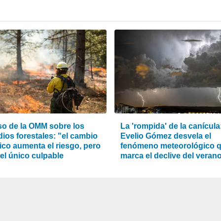
iso de la OMM sobre los
La 'rompida' de la canícula
ios forestales: "el cambio
Evelio Gómez desvela el
ico aumenta el riesgo, pero
fenómeno meteorológico 
el único culpable
marca el declive del veran