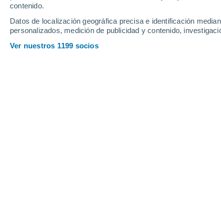
Jueves
6
Viernes
7
contenido.
Datos de localización geográfica precisa e identificación mediant
personalizados, medición de publicidad y contenido, investigació
Ver nuestros 1199 socios
La previsión del tiempo por horas en
JUEVES, 06 DE AGOSTO
La mayor parte del día
Nubes y claros
Salida del sol a las
06:08
Puesta del sol a las
21:10
Primera luz a las
05:30
Última luz a las
21:48
Fase Lunar