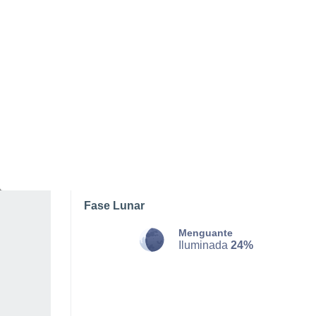
SÁBADO, 08 DE AGOSTO
La mayor parte del día
Soleado
Salida del sol a las
06:11
Puesta del sol a las
21:06
Primera luz a las
05:33
Última luz a las
21:44
Fase Lunar
Menguante
Iluminada
24%