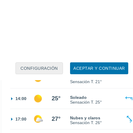
13°
Cielo despejado
02:00
Sensación T.
13°
13°
Cielo despejado
05:00
Sensación T.
13°
16°
Soleado
08:00
Sensación T.
16°
CONFIGURACIÓN
ACEPTAR Y CONTINUAR
21°
Soleado
11:00
Sensación T.
21°
25°
Soleado
14:00
Sensación T.
25°
27°
Nubes y claros
17:00
Sensación T.
26°