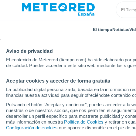
El tiempo
Noticias
Ví
Aviso de privacidad
El contenido de Meteored (tiempo.com) ha sido elaborado por pr
de calidad. Puedes acceder a este sitio web mediante las sigui
Aceptar cookies y acceder de forma gratuita
Inicio
Alemania
Renania del Norte-Westfalia
Sch
La publicidad digital personalizada, basada en la información r
financiar nuestra actividad para seguir ofreciéndote contenido c
El tiempo en Schleiden
Pulsando el botón "Aceptar y continuar", puedes acceder a la w
nuestras o de nuestros socios, que nos permiten el seguimiento
desarrollar un perfil específico para mostrarte publicidad y co
El Tiempo 1 - 7 días
Por horas
más información en nuestra
Política de Cookies
y retirar en cu
Configuración de cookies
que aparece disponible en el pie de n