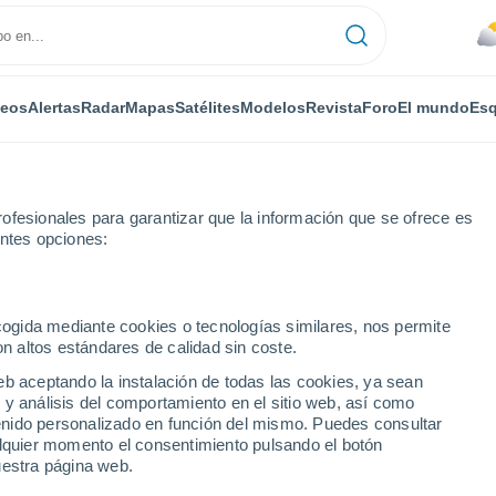
deos
Alertas
Radar
Mapas
Satélites
Modelos
Revista
Foro
El mundo
Esq
ofesionales para garantizar que la información que se ofrece es
entes opciones:
leiden (Eifel)
Por horas
ecogida mediante cookies o tecnologías similares, nos permite
on altos estándares de calidad sin coste.
 (Eifel) por horas
eb aceptando la instalación de todas las cookies, ya sean
 y análisis del comportamiento en el sitio web, así como
ntenido personalizado en función del mismo. Puedes consultar
alquier momento el consentimiento pulsando el botón
uestra página web.