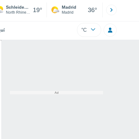
Schleiden (Eifel)
Madrid
Barcelona
19°
36°
North Rhine-Westphalia
Madrid
Barcelona
°C
uí