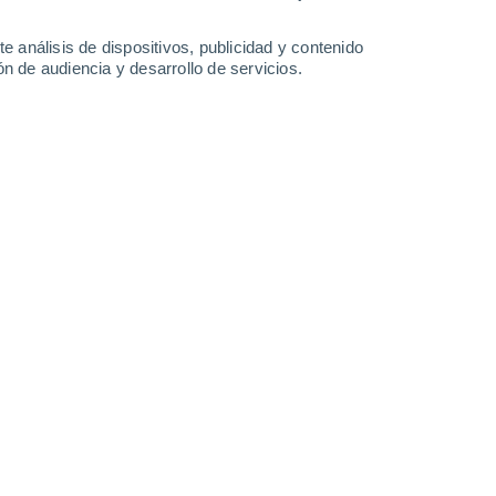
Sábado
8
e análisis de dispositivos, publicidad y contenido
n de audiencia y desarrollo de servicios.
 Schleiden (Eifel)
17°
Cielo despejado
02:00
Sensación T.
17°
14°
Cielo despejado
05:00
Sensación T.
14°
14°
Soleado
08:00
Sensación T.
14°
19°
Parcialmente nuboso
11:00
Sensación T.
19°