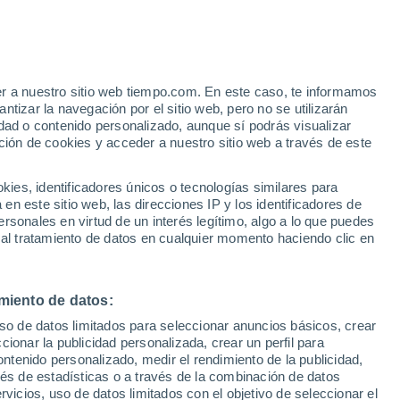
hleiden (Eifel)
VIENTO
PRECIPITACIÓN
er a nuestro sitio web tiempo.com. En este caso, te informamos
12
15
18
21
00
03
06
09
12
15
18
21
00
tizar la navegación por el sitio web, pero no se utilizarán
dad o contenido personalizado, aunque sí podrás visualizar
ción de cookies y acceder a nuestro sitio web a través de este
es, identificadores únicos o tecnologías similares para
27°
n este sitio web, las direcciones IP y los identificadores de
25°
25°
rsonales en virtud de un interés legítimo, algo a lo que puedes
 al tratamiento de datos en cualquier momento haciendo clic en
22°
21°
21°
19°
19°
19°
16°
miento de datos:
15°
13°
uso de datos limitados para seleccionar anuncios básicos, crear
13°
ccionar la publicidad personalizada, crear un perfil para
ontenido personalizado, medir el rendimiento de la publicidad,
vés de estadísticas o a través de la combinación de datos
rvicios, uso de datos limitados con el objetivo de seleccionar el