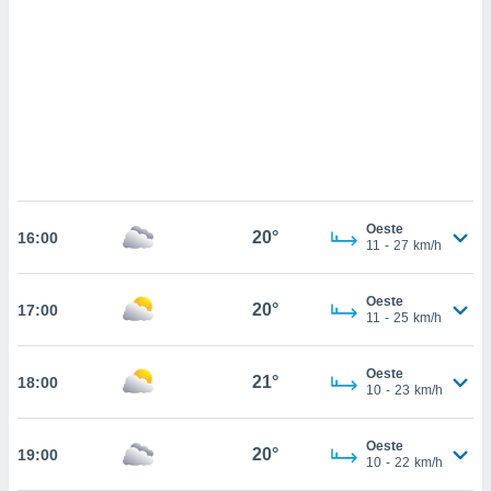
sultar más
 en nuestra
 Cookies
y
ualquier
ento
 botón
ación de
kies
 disponible
e nuestra
Oeste
20°
.
16:00
11
-
27
km/h
IVAMENTE,
Oeste
20°
17:00
11
-
25
km/h
as
 a cookies
Oeste
21°
18:00
10
-
23
km/h
 no aceptar
ón de
uedes
Oeste
20°
19:00
uestro sitio
10
-
22
km/h
.com. En