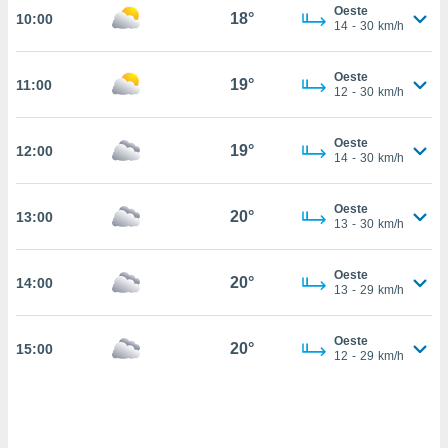
estra
Oeste
18°
10:00
ara seguir
14
-
30
km/h
e contenido
stándares
ACEPTAR
Oeste
sin coste.
19°
11:00
Y
12
-
30
km/h
CONTINUAR
 botón
continuar",
Oeste
19°
12:00
der a la
CONFIGURACIÓN
14
-
30
km/h
ndo la
 de todas
, ya sean
Oeste
20°
13:00
13
-
30
km/h
de nuestros
 nos
Oeste
20°
14:00
 y análisis
13
-
29
km/h
tamiento en
b, así como
un perfil
Oeste
20°
15:00
12
-
29
km/h
para
ublicidad y
do en
 mismo.