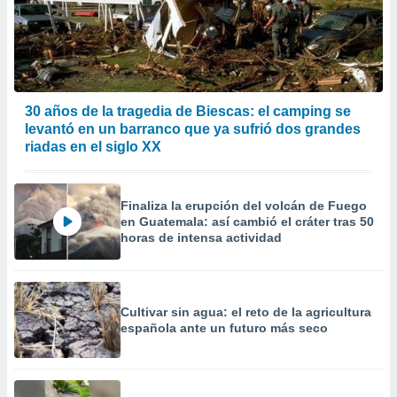
 la
da, crear un
personalizar
o, uso de
a la
30 años de la tragedia de Biescas: el camping se
e contenido
levantó en un barranco que ya sufrió dos grandes
do, medir el
 de la
riadas en el siglo XX
medir el
 del
 comprender
Finaliza la erupción del volcán de Fuego
 través de
en Guatemala: así cambió el cráter tras 50
s o a través
horas de intensa actividad
nación de
edentes de
fuentes,
y mejora de
Cultivar sin agua: el reto de la agricultura
os, uso de
española ante un futuro más seco
ados con el
 seleccionar
o.
calización