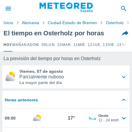
privacidad
o de
Inicio
Alemania
Ciudad-Estado de Bremen
Osterholz
tiempo.com)
borado por
El tiempo en Osterholz por horas
es para
ue la
HOY
MAÑANA
DOM. 09
LUN. 10
MAR. 11
MIÉ. 12
JUE. 13
VIE. 14
SÁB.
 que se
e calidad.
eder a este
La previsión del tiempo por horas en Osterholz
ediante las
opciones:
Viernes, 07 de agosto
Parcialmente nuboso
ookies y
La mayor parte del día
e forma
Horas anteriores
d digital
ada, basada
mación
Oeste
ediante
17°
09:00
11
-
24
km/h
ecnologías
nos permite