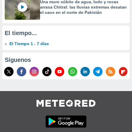
Una muro súbito de agua, lodo y rocas
precisa e
arrasa Chitral: las lluvias extremas desatan
ión mediante
el caos en el norte de Pakistán
, publicidad
dos,
El tiempo...
 publicidad
,
El Tiempo 1 - 7 días
ón de
 desarrollo
Síguenos
s.
tros 1199
ios