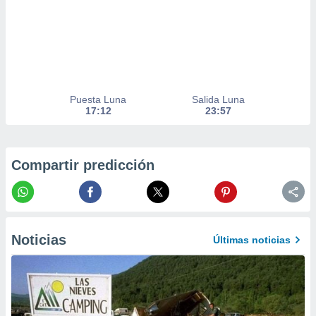
er momento
ic en
o en
 Cookies
en
eb.
Puesta Luna
Salida Luna
y
17:12
23:57
socios
el
to de
Compartir predicción
la
 en un
 y/o acceder
 de datos
Noticias
Últimas noticias
ara
 anuncios
ar perfiles
idad
a, utilizar
a