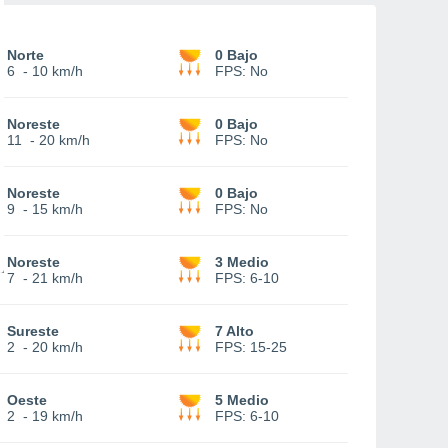
Norte
0 Bajo
6
-
10 km/h
FPS:
No
Noreste
0 Bajo
11
-
20 km/h
FPS:
No
Noreste
0 Bajo
9
-
15 km/h
FPS:
No
Noreste
3 Medio
7
-
21 km/h
FPS:
6-10
Sureste
7 Alto
2
-
20 km/h
FPS:
15-25
Oeste
5 Medio
2
-
19 km/h
FPS:
6-10