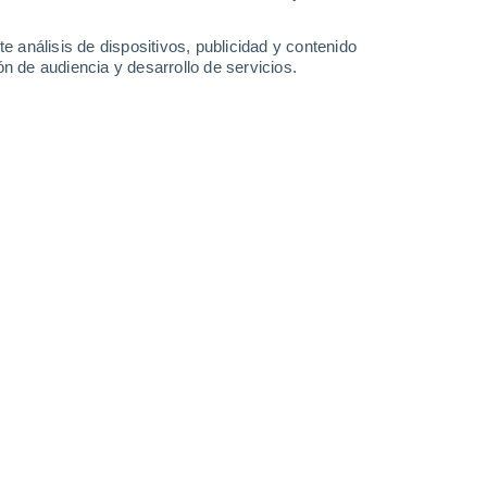
Lunes
10
e análisis de dispositivos, publicidad y contenido
n de audiencia y desarrollo de servicios.
en Zamora
23°
Calima
02:00
Sensación T.
25°
20°
Calima
05:00
Sensación T.
20°
19°
Calima
08:00
Sensación T.
19°
26°
Calima
11:00
Sensación T.
26°