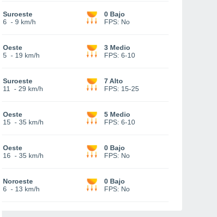
Suroeste
0 Bajo
6
-
9 km/h
FPS:
No
Oeste
3 Medio
5
-
19 km/h
FPS:
6-10
Suroeste
7 Alto
11
-
29 km/h
FPS:
15-25
Oeste
5 Medio
15
-
35 km/h
FPS:
6-10
Oeste
0 Bajo
16
-
35 km/h
FPS:
No
Noroeste
0 Bajo
6
-
13 km/h
FPS:
No