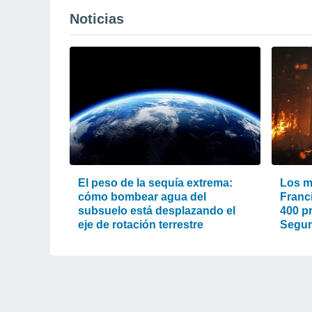
Noticias
El peso de la sequía extrema:
Los m
cómo bombear agua del
Franc
subsuelo está desplazando el
400 pr
eje de rotación terrestre
Segun