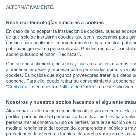
Gráfica del tiempo por horas en 
ALTERNATIVAMENTE,
SÍMBOLO
TEMPERATURA
Rechazar tecnologías similares a cookies
En caso de no aceptar la instalación de cookies, puedes acced
00
03
06
09
12
15
18
21
00
03
06
09
de que solo se instalarán cookies que sean necesarias para garan
cookies para analizar el comportamiento ni para mostrar publici
publicidad general no personalizada. Puedes rechazar la instala
abono pulsando el botón "Rechazar".
34°
Con su consentimiento, nosotros y
nuestros socios
usamos cooki
31°
31°
almacenar, acceder y procesar datos personales como su visita e
cookies. Es posible que algunos proveedores traten tus datos pe
oponerte. Para ello, puede retirar su consentimiento u oponerse
27°
25°
"Configurar"
o en nuestra
Política de Cookies
en este sitio web.
23°
23°
23°
Nosotros y nuestros socios hacemos el siguiente trata
20°
20°
18°
Almacenar la información en un dispositivo y/o acceder a ella, 
perfiles para publicidad personalizada, utilizar perfiles para sele
personalizar el contenido, uso de perfiles para la selección de c
medir el rendimiento del contenido, comprender al público a tra
0.1
procedentes de diferentes fuentes, desarrollo y mejora de los se