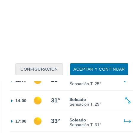
21°
Cielo despejado
02:00
Sensación T.
21°
19°
Cielo despejado
05:00
Sensación T.
19°
17°
Soleado
08:00
Sensación T.
17°
CONFIGURACIÓN
ACEPTAR Y CONTINUAR
23°
Soleado
11:00
Sensación T.
25°
31°
Soleado
14:00
Sensación T.
29°
33°
Soleado
17:00
Sensación T.
31°