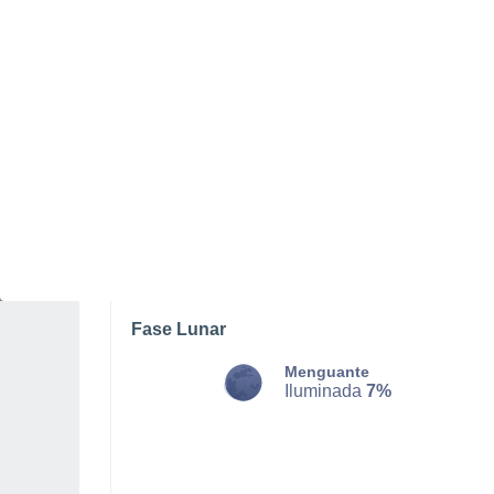
LUNES, 10 DE AGOSTO
La mayor parte del día
Soleado
Salida del sol a las
07:26
Puesta del sol a las
21:29
Primera luz a las
06:56
Última luz a las
21:59
Fase Lunar
Menguante
Iluminada
7%