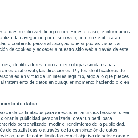
Zamora
VIENTO
PRECIPITACIÓN
er a nuestro sitio web tiempo.com. En este caso, te informamos
12
15
18
21
00
03
06
09
12
15
18
21
00
tizar la navegación por el sitio web, pero no se utilizarán
dad o contenido personalizado, aunque sí podrás visualizar
ción de cookies y acceder a nuestro sitio web a través de este
33°
33°
es, identificadores únicos o tecnologías similares para
32°
31°
n este sitio web, las direcciones IP y los identificadores de
30°
30°
rsonales en virtud de un interés legítimo, algo a lo que puedes
 al tratamiento de datos en cualquier momento haciendo clic en
27°
25°
24°
23°
21°
miento de datos:
19°
uso de datos limitados para seleccionar anuncios básicos, crear
17°
ccionar la publicidad personalizada, crear un perfil para
ontenido personalizado, medir el rendimiento de la publicidad,
vés de estadísticas o a través de la combinación de datos
rvicios, uso de datos limitados con el objetivo de seleccionar el