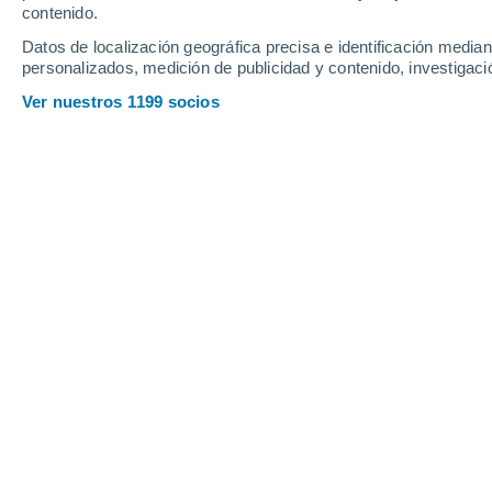
Sábado
8
Domingo
9
contenido.
Datos de localización geográfica precisa e identificación mediant
personalizados, medición de publicidad y contenido, investigació
Ver nuestros 1199 socios
La previsión del tiempo por horas 
SÁBADO, 08 DE AGOSTO
Por la tarde
Lluvia de barro con cielo
parcialmente nuboso
Salida del sol a las
07:24
Puesta del sol a las
21:32
Primera luz a las
06:54
Última luz a las
22:02
Fase Lunar