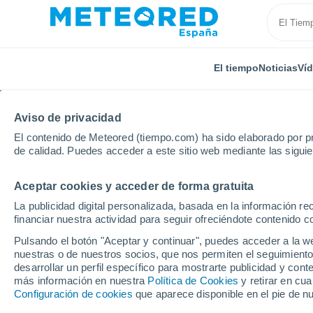
El tiempo
Noticias
Ví
Aviso de privacidad
El contenido de Meteored (tiempo.com) ha sido elaborado por pr
de calidad. Puedes acceder a este sitio web mediante las sigui
Aceptar cookies y acceder de forma gratuita
Inicio
Castilla y León
Provincia de Zamora
Zam
La publicidad digital personalizada, basada en la información r
financiar nuestra actividad para seguir ofreciéndote contenido c
El tiempo en Zamora p
Pulsando el botón "Aceptar y continuar", puedes acceder a la w
nuestras o de nuestros socios, que nos permiten el seguimiento
desarrollar un perfil específico para mostrarte publicidad y co
El Tiempo 1 - 7 días
Por horas
Hoy
Mañana
Fi
más información en nuestra
Política de Cookies
y retirar en cu
Configuración de cookies
que aparece disponible en el pie de n