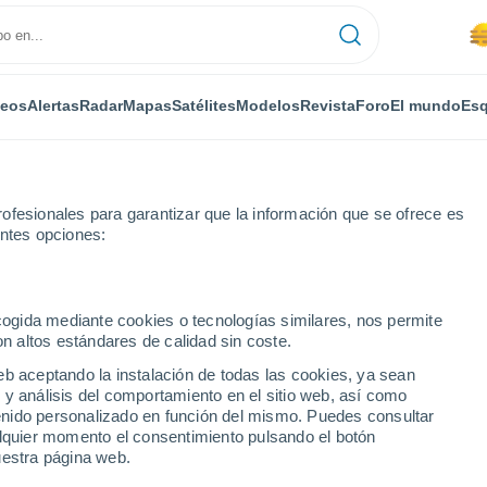
deos
Alertas
Radar
Mapas
Satélites
Modelos
Revista
Foro
El mundo
Esq
ofesionales para garantizar que la información que se ofrece es
entes opciones:
ora
Por horas
ecogida mediante cookies o tecnologías similares, nos permite
on altos estándares de calidad sin coste.
or horas
eb aceptando la instalación de todas las cookies, ya sean
 y análisis del comportamiento en el sitio web, así como
ntenido personalizado en función del mismo. Puedes consultar
n de Semana
alquier momento el consentimiento pulsando el botón
uestra página web.