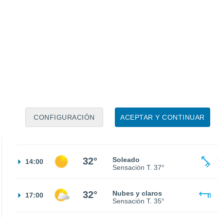
28°
Nubes y claros
02:00
Sensación T.
31°
27°
Nubes y claros
05:00
Sensación T.
28°
26°
Soleado
08:00
Sensación T.
28°
CONFIGURACIÓN
ACEPTAR Y CONTINUAR
31°
Soleado
11:00
Sensación T.
34°
32°
Soleado
14:00
Sensación T.
37°
32°
Nubes y claros
17:00
Sensación T.
35°