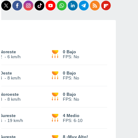
Noreste
0 Bajo
2
-
6 km/h
FPS:
No
Oeste
0 Bajo
4
-
8 km/h
FPS:
No
Noroeste
0 Bajo
3
-
8 km/h
FPS:
No
Sureste
4 Medio
6
-
19 km/h
FPS:
6-10
Sureste
8 ¡Muy Alto!