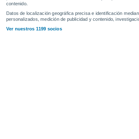
Viernes
7
Sábado
8
contenido.
Datos de localización geográfica precisa e identificación mediant
personalizados, medición de publicidad y contenido, investigació
Ver nuestros 1199 socios
La previsión del tiempo por horas e
VIERNES, 07 DE AGOSTO
La mayor parte del día
Soleado
Salida del sol a las
07:06
Puesta del sol a las
21:07
Primera luz a las
06:36
Última luz a las
21:36
Fase Lunar