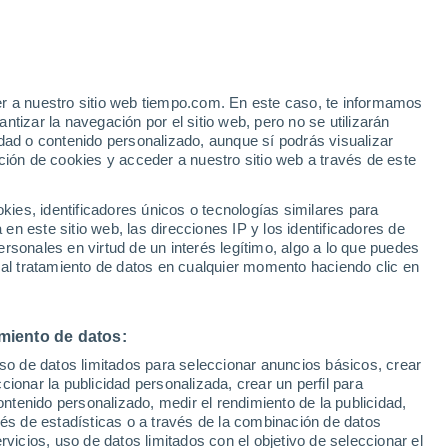
inalesa
VIENTO
PRECIPITACIÓN
er a nuestro sitio web tiempo.com. En este caso, te informamos
12
15
18
21
00
03
06
09
12
15
18
21
00
tizar la navegación por el sitio web, pero no se utilizarán
dad o contenido personalizado, aunque sí podrás visualizar
ción de cookies y acceder a nuestro sitio web a través de este
es, identificadores únicos o tecnologías similares para
n este sitio web, las direcciones IP y los identificadores de
rsonales en virtud de un interés legítimo, algo a lo que puedes
32°
32°
32°
32°
 al tratamiento de datos en cualquier momento haciendo clic en
31°
30°
30°
30°
28°
28°
28°
miento de datos:
27°
26°
uso de datos limitados para seleccionar anuncios básicos, crear
ccionar la publicidad personalizada, crear un perfil para
ontenido personalizado, medir el rendimiento de la publicidad,
vés de estadísticas o a través de la combinación de datos
rvicios, uso de datos limitados con el objetivo de seleccionar el