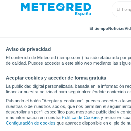
El tiempo
Noticias
Ví
Aviso de privacidad
El contenido de Meteored (tiempo.com) ha sido elaborado por pr
de calidad. Puedes acceder a este sitio web mediante las sigui
Aceptar cookies y acceder de forma gratuita
Inicio
Comunidad Valenciana
Provincia de Valencia
La publicidad digital personalizada, basada en la información r
financiar nuestra actividad para seguir ofreciéndote contenido c
El tiempo en Vinalesa 
Pulsando el botón "Aceptar y continuar", puedes acceder a la w
nuestras o de nuestros socios, que nos permiten el seguimiento
desarrollar un perfil específico para mostrarte publicidad y co
El Tiempo 1 - 7 días
Por horas
más información en nuestra
Política de Cookies
y retirar en cu
Configuración de cookies
que aparece disponible en el pie de n