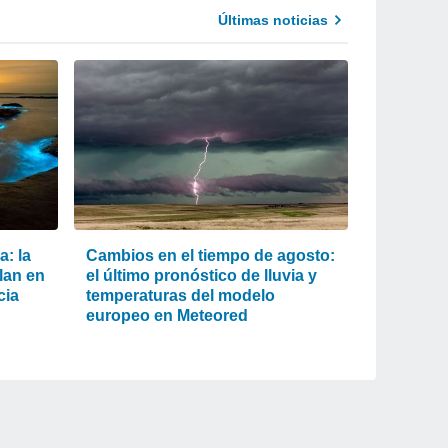
Últimas noticias
a: la
Cambios en el tiempo de agosto:
llan en
el último pronóstico de lluvia y
cia
temperaturas del modelo
europeo en Meteored