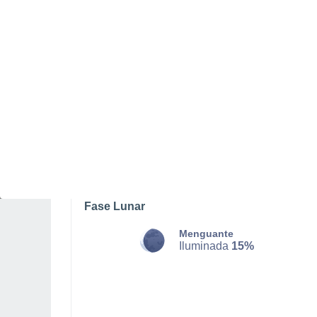
DOMINGO, 09 DE AGOSTO
La mayor parte del día
Nubes y claros
Salida del sol a las
07:08
Puesta del sol a las
21:05
Primera luz a las
06:38
Última luz a las
21:34
Fase Lunar
Menguante
Iluminada
15%