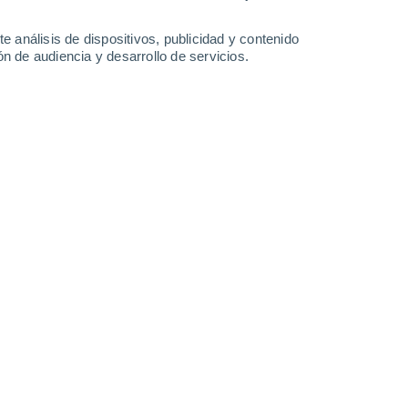
Domingo
9
e análisis de dispositivos, publicidad y contenido
n de audiencia y desarrollo de servicios.
n Vinalesa
27°
Cielo despejado
02:00
Sensación T.
30°
26°
Cielo despejado
05:00
Sensación T.
27°
26°
Soleado
08:00
Sensación T.
27°
30°
Soleado
11:00
Sensación T.
34°