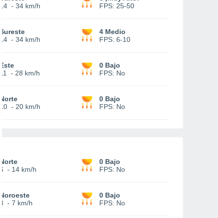
14
-
34 km/h
FPS:
25-50
Sureste
4 Medio
14
-
34 km/h
FPS:
6-10
Este
0 Bajo
11
-
28 km/h
FPS:
No
Norte
0 Bajo
10
-
20 km/h
FPS:
No
Norte
0 Bajo
6
-
14 km/h
FPS:
No
Noroeste
0 Bajo
3
-
7 km/h
FPS:
No