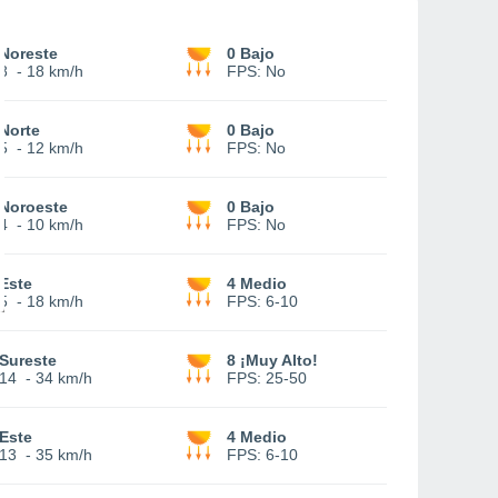
Noreste
0 Bajo
8
-
18 km/h
FPS:
No
Norte
0 Bajo
5
-
12 km/h
FPS:
No
Noroeste
0 Bajo
4
-
10 km/h
FPS:
No
Este
4 Medio
5
-
18 km/h
FPS:
6-10
Sureste
8 ¡Muy Alto!
14
-
34 km/h
FPS:
25-50
Este
4 Medio
13
-
35 km/h
FPS:
6-10