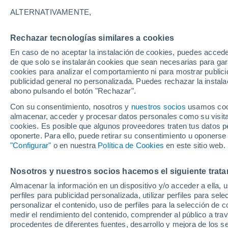
Gráfica del tiempo por horas en V
ALTERNATIVAMENTE,
SÍMBOLO
TEMPERATURA
Rechazar tecnologías similares a cookies
En caso de no aceptar la instalación de cookies, puedes acced
00
03
06
09
12
15
18
21
00
03
06
09
de que solo se instalarán cookies que sean necesarias para garan
cookies para analizar el comportamiento ni para mostrar publici
publicidad general no personalizada. Puedes rechazar la instala
abono pulsando el botón "Rechazar".
Con su consentimiento, nosotros y
nuestros socios
usamos cooki
almacenar, acceder y procesar datos personales como su visita e
cookies. Es posible que algunos proveedores traten tus datos pe
32°
oponerte. Para ello, puede retirar su consentimiento u oponerse
31°
"Configurar"
o en nuestra
Política de Cookies
en este sitio web.
29°
28°
28°
27°
Nosotros y nuestros socios hacemos el siguiente trata
27°
26°
26°
26°
25°
Almacenar la información en un dispositivo y/o acceder a ella, 
perfiles para publicidad personalizada, utilizar perfiles para sele
personalizar el contenido, uso de perfiles para la selección de c
medir el rendimiento del contenido, comprender al público a tra
procedentes de diferentes fuentes, desarrollo y mejora de los se