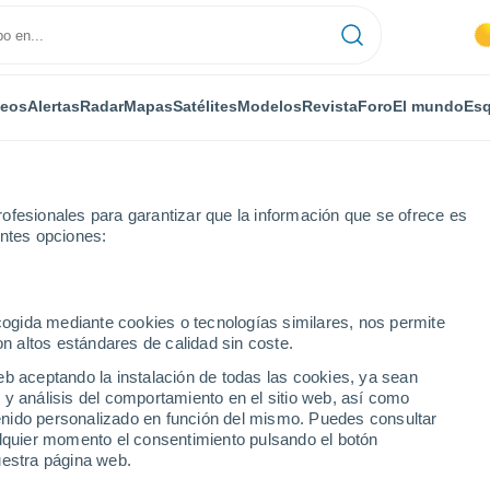
deos
Alertas
Radar
Mapas
Satélites
Modelos
Revista
Foro
El mundo
Esq
ofesionales para garantizar que la información que se ofrece es
entes opciones:
Vinalesa
Por horas
ecogida mediante cookies o tecnologías similares, nos permite
on altos estándares de calidad sin coste.
por horas
eb aceptando la instalación de todas las cookies, ya sean
 y análisis del comportamiento en el sitio web, así como
ntenido personalizado en función del mismo. Puedes consultar
alquier momento el consentimiento pulsando el botón
uestra página web.