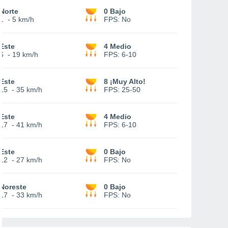
Norte
0 Bajo
1
-
5 km/h
FPS:
No
Este
4 Medio
6
-
19 km/h
FPS:
6-10
Este
8 ¡Muy Alto!
15
-
35 km/h
FPS:
25-50
Este
4 Medio
17
-
41 km/h
FPS:
6-10
Este
0 Bajo
12
-
27 km/h
FPS:
No
Noreste
0 Bajo
17
-
33 km/h
FPS:
No