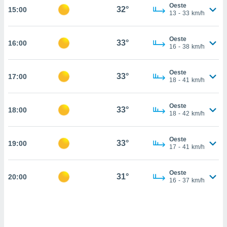
estra
Oeste
32°
15:00
ara seguir
13
-
33
km/h
e contenido
stándares
ACEPTAR
Oeste
sin coste.
33°
16:00
Y
16
-
38
km/h
CONTINUAR
 botón
continuar",
Oeste
33°
17:00
der a la
CONFIGURACIÓN
18
-
41
km/h
ndo la
 de todas
, ya sean
Oeste
33°
18:00
18
-
42
km/h
de nuestros
 nos
Oeste
33°
19:00
 y análisis
17
-
41
km/h
tamiento en
b, así como
un perfil
Oeste
31°
20:00
16
-
37
km/h
para
ublicidad y
do en
 mismo.