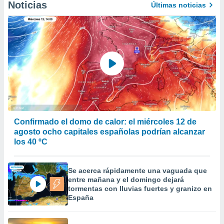
Noticias
Últimas noticias
er momento
ic en
o en
 Cookies
en
eb.
y
socios
el
to de
Confirmado el domo de calor: el miércoles 12 de
agosto ocho capitales españolas podrían alcanzar
la
los 40 ºC
 en un
 y/o acceder
 de datos
Se acerca rápidamente una vaguada que
ara
entre mañana y el domingo dejará
 anuncios
tormentas con lluvias fuertes y granizo en
ar perfiles
España
idad
a, utilizar
a