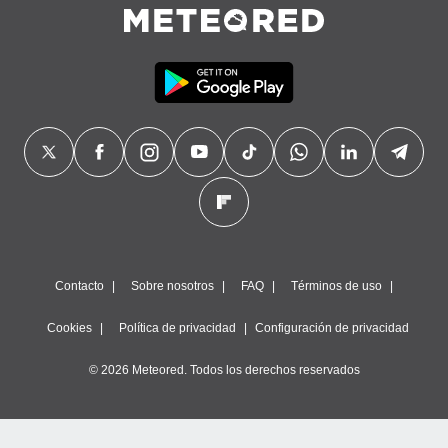
precisa e
ión mediante
, publicidad
dos,
 publicidad
,
ón de
 desarrollo
s.
tros 1199
ios
Contacto
Sobre nosotros
FAQ
Términos de uso
Cookies
Política de privacidad
Configuración de privacidad
© 2026 Meteored. Todos los derechos reservados