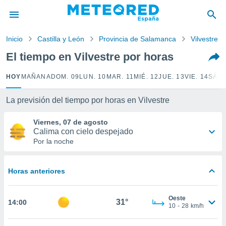
privacidad
o de
Inicio
Castilla y León
Provincia de Salamanca
Vilvestre
tiempo.com)
borado por
El tiempo en Vilvestre por horas
es para
ue la
HOY
MAÑANA
DOM. 09
LUN. 10
MAR. 11
MIÉ. 12
JUE. 13
VIE. 14
SÁB.
 que se
e calidad.
eder a este
La previsión del tiempo por horas en Vilvestre
ediante las
opciones:
Viernes, 07 de agosto
Calima con cielo despejado
ookies y
Por la noche
e forma
Horas anteriores
d digital
ada, basada
mación
Oeste
ediante
31°
14:00
10
-
28
km/h
ecnologías
nos permite