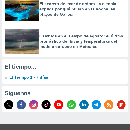
 la
El secreto del mar de ardora: la ciencia
explica por qué brillan en la noche las
playas de Galicia
da, crear un
personalizar
o, uso de
a la
Cambios en el tiempo de agosto: el último
e contenido
pronóstico de lluvia y temperaturas del
do, medir el
modelo europeo en Meteored
 de la
medir el
 del
 comprender
El tiempo...
 través de
s o a través
El Tiempo 1 - 7 días
nación de
edentes de
fuentes,
Síguenos
y mejora de
os, uso de
ados con el
 seleccionar
o.
calización