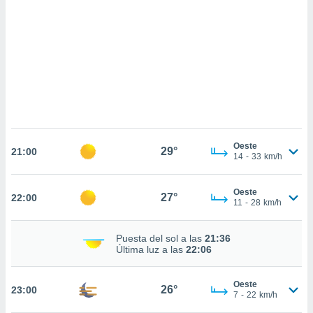
sultar más
 en nuestra
 Cookies
y
ualquier
ento
 botón
ación de
kies
 disponible
e nuestra
Oeste
29°
.
21:00
14
-
33
km/h
IVAMENTE,
Oeste
27°
22:00
11
-
28
km/h
as
 a cookies
Puesta del sol a las
21:36
Última luz a las
22:06
 no aceptar
ón de
uedes
Oeste
26°
23:00
uestro sitio
7
-
22
km/h
.com. En