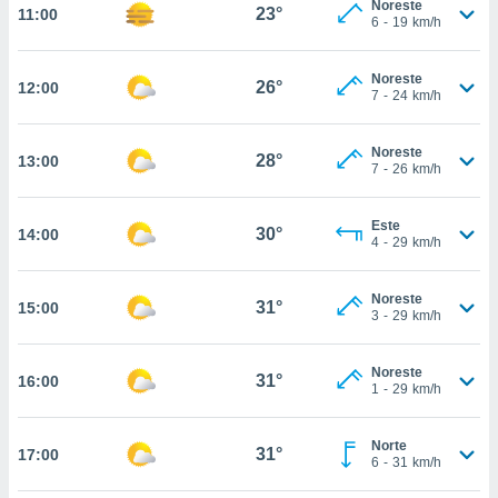
Noreste
te
23°
11:00
6
-
19
km/h
 de que
talarán
e sean
Noreste
26°
12:00
para
7
-
24
km/h
a
por el sitio
Noreste
o se
28°
13:00
7
-
26
km/h
cookies para
nto ni para
Este
30°
14:00
licidad o
4
-
29
km/h
ado, aunque
Noreste
sualizar
31°
15:00
3
-
29
km/h
general no
ada. Puedes
 instalación
Noreste
31°
16:00
y acceder a
1
-
29
km/h
io web a
ste abono
Norte
 botón
31°
17:00
6
-
31
km/h
.