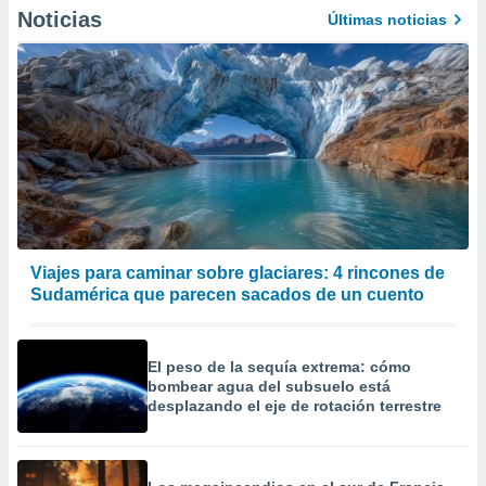
precisa e
Noticias
Últimas noticias
ión mediante
, publicidad
dos,
 publicidad
,
ón de
 desarrollo
s.
tros 1199
Viajes para caminar sobre glaciares: 4 rincones de
ios
Sudamérica que parecen sacados de un cuento
El peso de la sequía extrema: cómo
bombear agua del subsuelo está
desplazando el eje de rotación terrestre