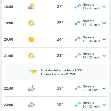
Noreste
27°
nto,
18:00
19
-
44
km/h
cios
kies,
Noreste
25°
19:00
17
-
42
km/h
ores únicos
as similares
nar,
Noreste
24°
20:00
rocesar
15
-
36
km/h
onales como
 este sitio
recciones IP
Noreste
21°
21:00
14
-
33
km/h
ficadores de
 posible
s
Puesta del sol a las
21:22
 traten tus
Última luz a las
21:53
nales en
 interés
go a lo que
Noreste
19°
22:00
9
-
28
km/h
nerte. Para
retirar su
ento u
Noreste
19°
23:00
10
-
23
km/h
 de datos