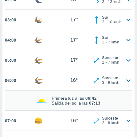
estra
3
-
13
km/h
ara seguir
e contenido
Sur
stándares
17°
03:00
ACEPTAR
2
-
10
km/h
sin coste.
Y
CONTINUAR
 botón
Sur
17°
04:00
continuar",
2
-
7
km/h
der a la
CONFIGURACIÓN
ndo la
 de todas
Suroeste
17°
05:00
2
-
7
km/h
, ya sean
de nuestros
 nos
Suroeste
16°
06:00
3
-
9
km/h
 y análisis
tamiento en
Primera luz a las
06:42
b, así como
Salida del sol a las
07:13
un perfil
para
ublicidad y
Suroeste
16°
07:00
2
-
8
km/h
do en
 mismo.