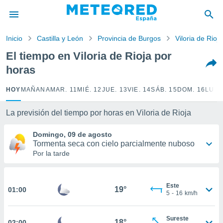
privacidad
o de
Inicio
Castilla y León
Provincia de Burgos
Viloria de Rioja
tiempo.com)
borado por
El tiempo en Viloria de Rioja por
es para
horas
ue la
 que se
e calidad.
HOY
MAÑANA
MAR. 11
MIÉ. 12
JUE. 13
VIE. 14
SÁB. 15
DOM. 16
LUN.
eder a este
ediante las
La previsión del tiempo por horas en Viloria de Rioja
opciones:
Domingo, 09 de agosto
ookies y
Tormenta seca con cielo parcialmente nuboso
e forma
Por la tarde
d digital
ada, basada
Este
mación
19°
01:00
5
-
16
km/h
ediante
ecnologías
nos permite
Sureste
18°
02:00