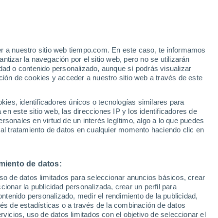
Villar de Bergame
VIENTO
PRECIPITACIÓN
er a nuestro sitio web tiempo.com. En este caso, te informamos
12
15
18
21
00
03
06
09
12
15
18
21
00
tizar la navegación por el sitio web, pero no se utilizarán
dad o contenido personalizado, aunque sí podrás visualizar
ción de cookies y acceder a nuestro sitio web a través de este
29°
es, identificadores únicos o tecnologías similares para
n este sitio web, las direcciones IP y los identificadores de
25°
rsonales en virtud de un interés legítimo, algo a lo que puedes
23°
23°
22°
 al tratamiento de datos en cualquier momento haciendo clic en
21°
20°
19°
18°
18°
17°
17°
16°
miento de datos:
uso de datos limitados para seleccionar anuncios básicos, crear
3.5
ccionar la publicidad personalizada, crear un perfil para
2.4
ontenido personalizado, medir el rendimiento de la publicidad,
vés de estadísticas o a través de la combinación de datos
1.1
0.7
0.5
0.5
rvicios, uso de datos limitados con el objetivo de seleccionar el
0.1