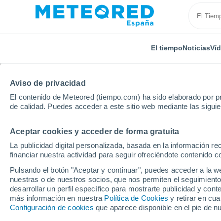
El tiempo
Noticias
Ví
Aviso de privacidad
El contenido de Meteored (tiempo.com) ha sido elaborado por pr
de calidad. Puedes acceder a este sitio web mediante las sigui
Aceptar cookies y acceder de forma gratuita
Inicio
Asturias
Villar de Bergame
Por horas
La publicidad digital personalizada, basada en la información r
financiar nuestra actividad para seguir ofreciéndote contenido c
El tiempo en Villar de
Pulsando el botón "Aceptar y continuar", puedes acceder a la w
nuestras o de nuestros socios, que nos permiten el seguimiento
desarrollar un perfil específico para mostrarte publicidad y co
El Tiempo 1 - 7 días
Por horas
más información en nuestra
Política de Cookies
y retirar en cu
Configuración de cookies
que aparece disponible en el pie de n