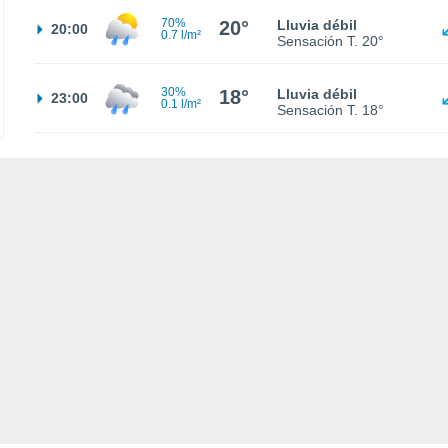
70%
20°
Lluvia débil
20:00
0.7 l/m²
Sensación T.
20°
30%
18°
Lluvia débil
23:00
0.1 l/m²
Sensación T.
18°