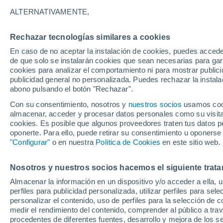
Gráfica del tiempo por horas en 
ALTERNATIVAMENTE,
SÍMBOLO
TEMPERATURA
Rechazar tecnologías similares a cookies
En caso de no aceptar la instalación de cookies, puedes acced
00
03
06
09
12
15
18
21
00
03
06
09
de que solo se instalarán cookies que sean necesarias para garan
cookies para analizar el comportamiento ni para mostrar publici
publicidad general no personalizada. Puedes rechazar la instala
abono pulsando el botón "Rechazar".
28°
Con su consentimiento, nosotros y
nuestros socios
usamos cooki
26°
almacenar, acceder y procesar datos personales como su visita e
25°
cookies. Es posible que algunos proveedores traten tus datos pe
oponerte. Para ello, puede retirar su consentimiento u oponerse
22°
"Configurar"
o en nuestra
Política de Cookies
en este sitio web.
19°
17°
17°
16°
Nosotros y nuestros socios hacemos el siguiente trata
15°
15°
15°
Almacenar la información en un dispositivo y/o acceder a ella, 
perfiles para publicidad personalizada, utilizar perfiles para sele
personalizar el contenido, uso de perfiles para la selección de c
medir el rendimiento del contenido, comprender al público a tra
procedentes de diferentes fuentes, desarrollo y mejora de los se