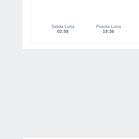
Salida Luna
Puesta Luna
02:58
19:36