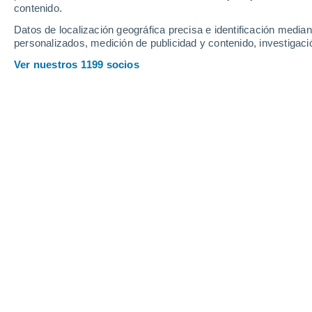
Viernes
7
Sábado
8
contenido.
Datos de localización geográfica precisa e identificación mediant
personalizados, medición de publicidad y contenido, investigació
Ver nuestros 1199 socios
La previsión del tiempo por horas e
VIERNES, 07 DE AGOSTO
Por la tarde
Niebla
Salida del sol a las
07:23
Puesta del sol a las
21:40
Primera luz a las
06:51
Última luz a las
22:12
Fase Lunar