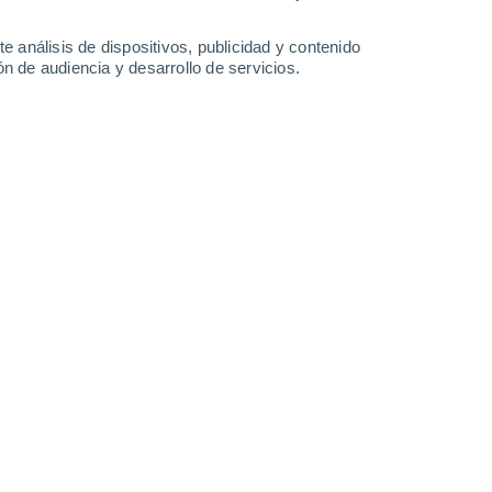
Domingo
9
e análisis de dispositivos, publicidad y contenido
n de audiencia y desarrollo de servicios.
n Villar de Bergame
17°
Niebla
02:00
Sensación T.
17°
15°
Neblina
05:00
Sensación T.
15°
15°
Nubes y claros
08:00
Sensación T.
15°
22°
Nubes y claros
11:00
Sensación T.
22°