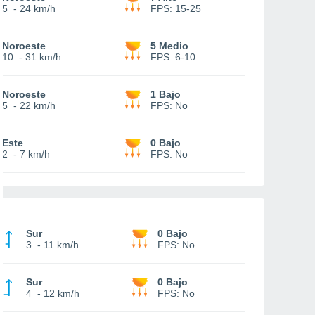
5
-
24 km/h
FPS:
15-25
Noroeste
5 Medio
10
-
31 km/h
FPS:
6-10
Noroeste
1 Bajo
5
-
22 km/h
FPS:
No
Este
0 Bajo
2
-
7 km/h
FPS:
No
Sur
0 Bajo
3
-
11 km/h
FPS:
No
Sur
0 Bajo
4
-
12 km/h
FPS:
No