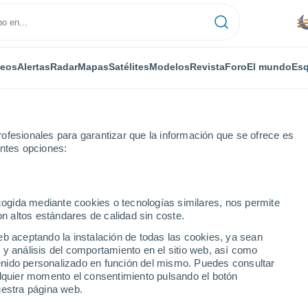
deos
Alertas
Radar
Mapas
Satélites
Modelos
Revista
Foro
El mundo
Esq
ofesionales para garantizar que la información que se ofrece es
entes opciones:
ecogida mediante cookies o tecnologías similares, nos permite
on altos estándares de calidad sin coste.
 Bergame por horas
eb aceptando la instalación de todas las cookies, ya sean
 y análisis del comportamiento en el sitio web, así como
ntenido personalizado en función del mismo. Puedes consultar
alquier momento el consentimiento pulsando el botón
uestra página web.