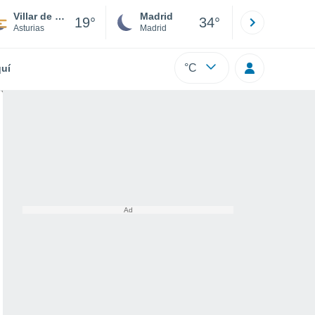
Villar de Bergame
Madrid
Barcelona
19°
34°
Asturias
Madrid
Barcelona
°C
uí