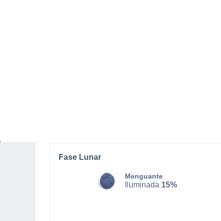
DOMINGO, 09 DE AGOSTO
Por la mañana
Lluvia débil con cielo
parcialmente nuboso
Salida del sol a las
07:25
Puesta del sol a las
21:37
Primera luz a las
06:54
Última luz a las
22:09
Fase Lunar
Menguante
Iluminada
15%