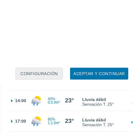
17°
Cubierto
02:00
Sensación T.
17°
17°
Neblina
05:00
Sensación T.
17°
16°
Cubierto
08:00
Sensación T.
16°
CONFIGURACIÓN
ACEPTAR Y CONTINUAR
30%
19°
Lluvia débil
11:00
0.1 l/m²
Sensación T.
19°
40%
23°
Lluvia débil
14:00
0.5 l/m²
Sensación T.
25°
80%
23°
Lluvia débil
17:00
1.1 l/m²
Sensación T.
25°