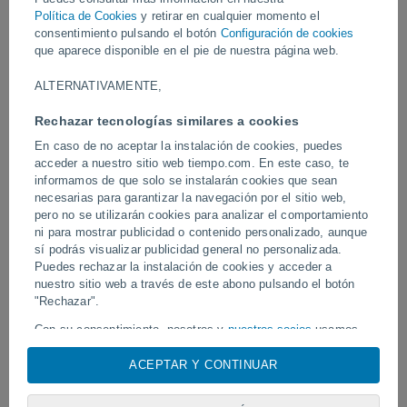
Vídeos
Política de Cookies
y retirar en cualquier momento el
consentimiento pulsando el botón
Configuración de cookies
que aparece disponible en el pie de nuestra página web.
Ayer
ALTERNATIVAMENTE,
Rechazar tecnologías similares a cookies
En caso de no aceptar la instalación de cookies, puedes
acceder a nuestro sitio web tiempo.com. En este caso, te
informamos de que solo se instalarán cookies que sean
necesarias para garantizar la navegación por el sitio web,
pero no se utilizarán cookies para analizar el comportamiento
ni para mostrar publicidad o contenido personalizado, aunque
sí podrás visualizar publicidad general no personalizada.
Un rayo impactó en un campo de
Erupción y actividad inte
fútbol en Narathiwat, Tailandia.
Puedes rechazar la instalación de cookies y acceder a
volcán de Fuego, Guatem
nuestro sitio web a través de este abono pulsando el botón
"Rechazar".
Con su consentimiento, nosotros y
nuestros socios
usamos
Síguenos
cookies, identificadores únicos o tecnologías similares para
almacenar, acceder y procesar datos personales como su
ACEPTAR Y CONTINUAR
visita en este sitio web, las direcciones IP y los
identificadores de cookies. Es posible que algunos