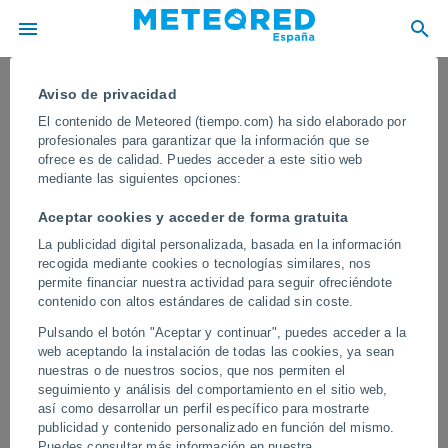
Aviso de privacidad
El contenido de Meteored (tiempo.com) ha sido elaborado por
profesionales para garantizar que la información que se
ofrece es de calidad. Puedes acceder a este sitio web
mediante las siguientes opciones:
Aceptar cookies y acceder de forma gratuita
La publicidad digital personalizada, basada en la información
recogida mediante cookies o tecnologías similares, nos
permite financiar nuestra actividad para seguir ofreciéndote
contenido con altos estándares de calidad sin coste.
Varias supercélulas causan estragos
Pulsando el botón "Aceptar y continuar", puedes acceder a la
en la región del Véneto, Italia
web aceptando la instalación de todas las cookies, ya sean
nuestras o de nuestros socios, que nos permiten el
En las últimas horas se han formado tormentas muy organizadas
seguimiento y análisis del comportamiento en el sitio web,
en la zona, dejando a su paso fenómenos extremo y grandes
así como desarrollar un perfil específico para mostrarte
daños materiales en varias poblaciones.
publicidad y contenido personalizado en función del mismo.
Puedes consultar más información en nuestra