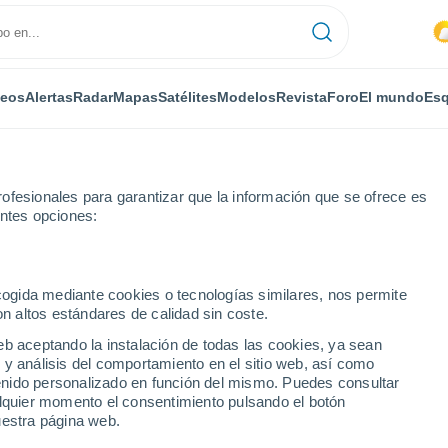
deos
Alertas
Radar
Mapas
Satélites
Modelos
Revista
Foro
El mundo
Esq
ofesionales para garantizar que la información que se ofrece es
entes opciones:
años en la región central de KwaZulu-Natal, Sudáfrica
ecogida mediante cookies o tecnologías similares, nos permite
on altos estándares de calidad sin coste.
eb aceptando la instalación de todas las cookies, ya sean
 y análisis del comportamiento en el sitio web, así como
ntenido personalizado en función del mismo. Puedes consultar
alquier momento el consentimiento pulsando el botón
uestra página web.