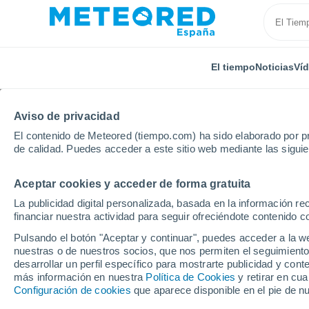
El tiempo
Noticias
Ví
Aviso de privacidad
El contenido de Meteored (tiempo.com) ha sido elaborado por pr
de calidad. Puedes acceder a este sitio web mediante las sigui
Aceptar cookies y acceder de forma gratuita
Inicio
Vídeos
Una gran granizada provoca grandes d
La publicidad digital personalizada, basada en la información r
financiar nuestra actividad para seguir ofreciéndote contenido c
Pulsando el botón "Aceptar y continuar", puedes acceder a la w
nuestras o de nuestros socios, que nos permiten el seguimiento
desarrollar un perfil específico para mostrarte publicidad y co
más información en nuestra
Política de Cookies
y retirar en cu
Configuración de cookies
que aparece disponible en el pie de n