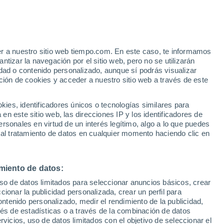
er a nuestro sitio web tiempo.com. En este caso, te informamos
tizar la navegación por el sitio web, pero no se utilizarán
dad o contenido personalizado, aunque sí podrás visualizar
ción de cookies y acceder a nuestro sitio web a través de este
es, identificadores únicos o tecnologías similares para
n este sitio web, las direcciones IP y los identificadores de
rsonales en virtud de un interés legítimo, algo a lo que puedes
 al tratamiento de datos en cualquier momento haciendo clic en
voca grandes daños en
miento de datos:
uso de datos limitados para seleccionar anuncios básicos, crear
Zulu-Natal, Sudáfrica
ccionar la publicidad personalizada, crear un perfil para
ontenido personalizado, medir el rendimiento de la publicidad,
r su clima variable, donde las tormentas de granizo son
vés de estadísticas o a través de la combinación de datos
sféricas favorables en la región.
rvicios, uso de datos limitados con el objetivo de seleccionar el