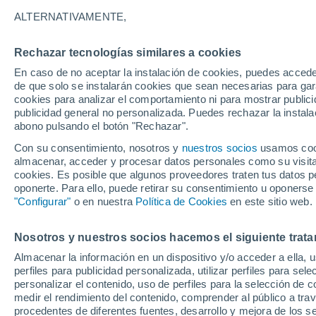
ALTERNATIVAMENTE,
Rechazar tecnologías similares a cookies
En caso de no aceptar la instalación de cookies, puedes acced
de que solo se instalarán cookies que sean necesarias para garan
cookies para analizar el comportamiento ni para mostrar publici
publicidad general no personalizada. Puedes rechazar la instala
abono pulsando el botón "Rechazar".
Con su consentimiento, nosotros y
nuestros socios
usamos cooki
almacenar, acceder y procesar datos personales como su visita e
cookies. Es posible que algunos proveedores traten tus datos pe
oponerte. Para ello, puede retirar su consentimiento u oponerse
"Configurar"
o en nuestra
Política de Cookies
en este sitio web.
Una gran granizada pro
Nosotros y nuestros socios hacemos el siguiente trata
Almacenar la información en un dispositivo y/o acceder a ella, 
la región central de Kwa
perfiles para publicidad personalizada, utilizar perfiles para sele
personalizar el contenido, uso de perfiles para la selección de c
La región central de KwaZulu-Natal son conocidos po
medir el rendimiento del contenido, comprender al público a tra
relativamente comunes debido a las condiciones atmo
procedentes de diferentes fuentes, desarrollo y mejora de los se