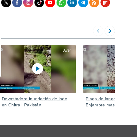
Ayer
Devastadora inundación de lodo
Plaga de langostas en Ru
en Chitral, Pakistán.
Enjambre masivo en Kizlya